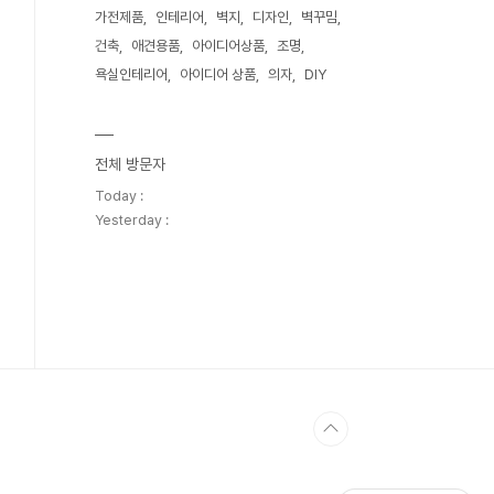
가전제품
인테리어
벽지
디자인
벽꾸밈
건축
애견용품
아이디어상품
조명
욕실인테리어
아이디어 상품
의자
DIY
전체 방문자
Today :
Yesterday :