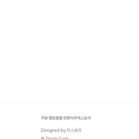
주방·캠핑용품 만화의추억스토어
Designed by 티스토리
© Daum Corp.