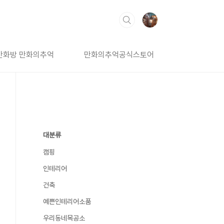
만화방 만화의추억
만화의추억공식스토어
대분류
캠핑
인테리어
건축
예쁜인테리어소품
우리동네목공소