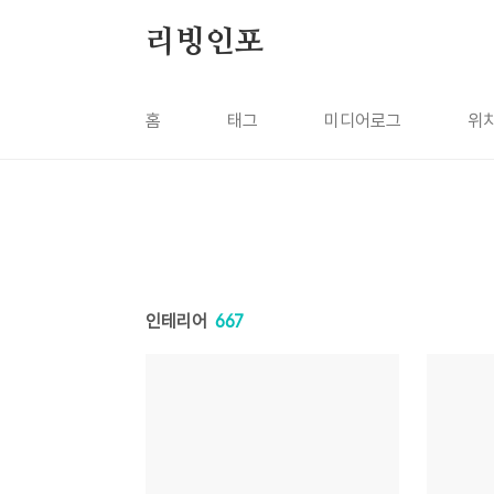
본문 바로가기
리빙인포
홈
태그
미디어로그
위
인테리어
667