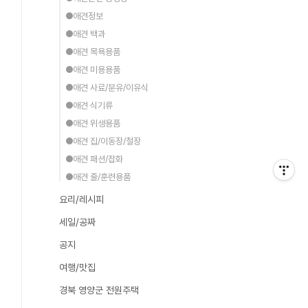
●애견정보
●애견 백과
●애견 목욕용품
●애견 미용용품
●애견 사료/분유/이유식
●애견 식기류
●애견 위생용품
●애견 집/이동장/철장
●애견 패션/잡화
5YTTS/1/International-
●애견 줄/훈련용품
요리/레시피
세일/공짜
공지
여행/맛집
경북 영양군 전원주택