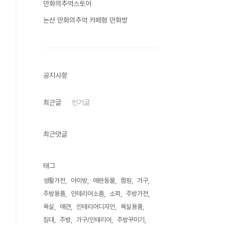
만화의추억스토어
논산 만화의추억 카페형 만화방
공지사항
최근글
인기글
최근댓글
태그
생활가전
아이방
애완동물
캠핑
가구
주방용품
인테리어소품
소파
주방가전
욕실
애견
인테리어디자인
욕실용품
침대
주방
가구/인테리어
주방꾸미기