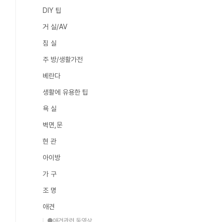
DIY 팁
거 실/AV
침 실
주 방/생활가전
베란다
생활에 유용한 팁
욕 실
벽면,문
현 관
아이방
가 구
조 명
애견
●애견관련 동영상