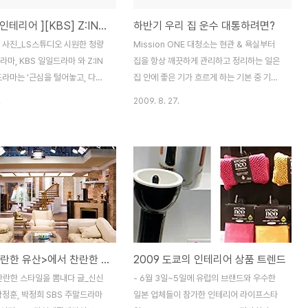
드라마속 인테리어 ][KBS] Z:IN의 뉴트럴 컬러 발란스 다함께 차차차
하반기 우리 집 운수 대통하려면?
 사진_LS스튜디오 시원한 청량
Mission ONE 대청소는 현관 & 욕실부터
라마, KBS 일일드라마 와 Z:IN
집을 항상 깨끗하게 관리하고 정리하는 일은
드라마는 ‘근심을 털어놓고, 다함
집 안에 좋은 기가 흐르게 하는 기본 중 기본.
’ 신나는 트로트의 가사처럼 훈훈
따라서 집 안 구석구석을 깨끗이 하면 길운이
.
2009. 8. 27.
 가족애를 다룬 드라마다. 드라마
들기 쉬운 집이 된다. 맨 먼저 집 안으로 들어
게 Z:IN은 때로는 부드럽게, 때
오는 공간인 현관과 건강을 좌우하는 공간인
게 세트장을 완성했다. 강현석 미
욕실은 특별히 신경 쓰는 것이 좋다. 현관은
께 이번 드라마 세트장 디자인을
가족들이 드나들 때 가장 많은 기운을 받는
 디자이너를 만났다. 이번 드라마
공간. 외부에서 기분 나쁜 일이 있었어도 집
비하기 위해 2개월 동안 몰입했
에 들어오는 현관에서는 나쁜 기운을 다 떨치
그녀가 찾은 해답은 뉴트럴 컬러
고 기분을 전환해야 한다. 그렇지 않으면 좋
게 표현하고, 대신 유리, 시트지,
지 않은 기운을 집 안으로 끌고 오게 된다. 현
등 소재를 다양하게 표현하는 것이
관이 지저분하면 나쁜 기운들이 정화되지 못
Z:IN, <찬란한 유산>에서 찬란한 스타일을 뽐내다 드라마 찬란한 유산 인테리어
2009 도쿄의 인테리어 상품 트렌드
등장인물의 캐릭터가 착한 사람들,
하고 계속 머무르게 된다. 특히 우산이나 운
 같은 사람들이 등장하기 때문에
동기구가 아무렇게나 나뒹굴지 않도록 주의
서 찬란한 스타일을 뽐내다 글_신신
- 6월 3일~5일에 유럽의 브랜드와 우수한
하고 부드러운 이미지로 공간을
하고, 하반기에는 밝은 느낌의 정물화나 깔끔
박정훈, 박정희 SBS 주말드라마
일본 업체들이 참가한 인테리어 라이프스타