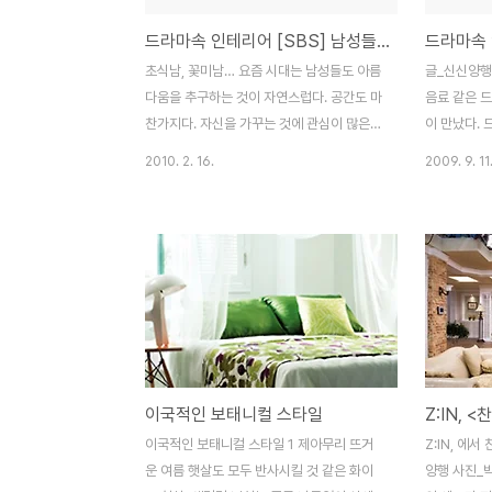
드라마속 인테리어 [SBS] 남성들의 공간, 크리스마스에 눈이 올까요
초식남, 꽃미남… 요즘 시대는 남성들도 아름
글_신신양행
다움을 추구하는 것이 자연스럽다. 공간도 마
음료 같은 드
찬가지다. 자신을 가꾸는 것에 관심이 많은
이 만났다. 
남성들일수록 스타일과 개성을 담아낸 인테
께 차차차~
2010. 2. 16.
2009. 9. 11
리어를 추구한다. SBS 수목드라마 크리스마
하고 따뜻한
스에 눈이 올까요도 다르지 않다. 자신의 일
의 배경에 맞
과 사랑에 열정을 다하는 두 남자 주인공들의
로는 발랄하
공간을 스타일리쉬하게 연출했기 때문이다.
술감독과 함
남성들의 공간에서 꼭 필요한 것 -[SBS] 크
맡은 최현서
리스마스에 눈이 올까요 글_편집팀 사진_박
세트장을 준
정훈사진작업실 Intro.. 극중 두 남자 주인공
다는 그녀. 
의 직업은 건축가다. 실내 인테리어와는 다른
로 채도를 낮
일을 하지만 건축가라는 직업의 특성이 느껴
철제 몰딩 
이국적인 보태니컬 스타일
지는 점을 찾을 수 있는데, 한 공간에 여러 기
다. “이번 
능을 담는 ‘멀티’와 구조적인 느낌이 강한 오
따뜻한 이웃
이국적인 보태니컬 스타일 1 제아무리 뜨거
Z:IN, 에
브제들을 소품으로 사용했다는 점이다. Chic
컬러는 자제
운 여름 햇살도 모두 반사시킬 것 같은 화이
양행 사진_