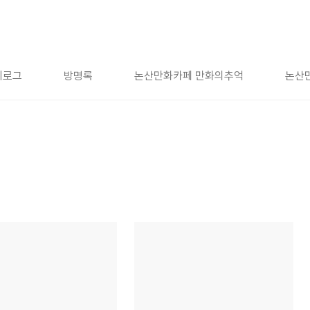
치로그
방명록
논산만화카페 만화의추억
논산