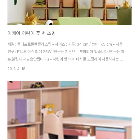
이케아 어린이 꽃 벽 조명
재질 : 폴리프로필렌플라스틱 - 사이즈 : 지름: 34 cm / 높이: 7.5 cm - 사용
전구 : E14베이스 최대 25W (전구는 기본으로 포함되어 있습니다./전구는 파
손,불량시 재발송안됩니다.) - 어린이 방 벽에 나사로 고정하여 사용하시는 벽
조명입니다. - 은은한 불빛으로 아이들 방을 편안하고 아늑한 분위기로 조성하
2011. 4. 18.
며, 어린이방 장식효과도 뛰어납니다. (독서 시에는 꽃조명만 켜고 사용하시지
마세요.) - 색상은 2가지로 연분홍과 흰색이 있습니다.. 코드선은 흰색입니다.
> 링크> 이케아 램프 -