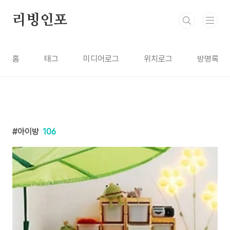
본문 바로가기
리빙인포
홈
태그
미디어로그
위치로그
방명록
아이방
106