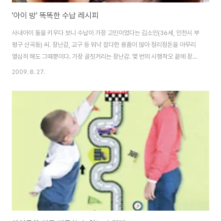
'아이 방' 똑똑한 수납 레시피
사내아이 둘을 키우다 보니 수납이 가장 고민이었다는 김소인(36세, 인천시 부
평구 산곡동) 씨. 장난감, 교구 등 워낙 잡다한 용품이 많아 정리정돈을 아무리
열심히 해도 그때뿐이다. 가장 골칫거리는 장난감. 몇 번의 시행착오 끝에 장난
감을 굳이 종류별로 정리하고 반듯하게 놓으려하기보다는 한 통에 크기별로 모
2009. 8. 27.
아 아이들 스스로도 쉽고 빠르게 정리할 수 있게 했다. 수납의 가장 큰 미덕은
쓰지 않는 물건을 과감하게 버리는 것. 아이가 자라서 못 입게 된 옷이나 장난감
은 친척들에게 선물하거나 그때그때 버린다. 또한 아이 방을 꾸밀 욕심에 이것
저것 많이 사서 놓으면 일관성도 없고 방이 복잡해 보이므로 쇼핑할 때는 계획
적으로 필요한 목록과 사이즈와 색 등을 미리 체크한 뒤 구입한다. 작은 공간 안
에 이불, 침구, ..