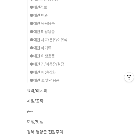
●애견정보
●애견 백과
●애견 목욕용품
●애견 미용용품
●애견 사료/분유/이유식
●애견 식기류
●애견 위생용품
●애견 집/이동장/철장
●애견 패션/잡화
●애견 줄/훈련용품
요리/레시피
세일/공짜
공지
여행/맛집
경북 영양군 전원주택