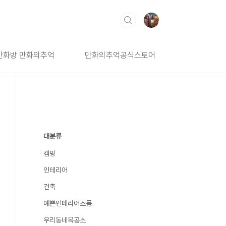
만화방 만화의추억
만화의추억공식스토어
대분류
캠핑
인테리어
건축
예쁜인테리어소품
우리동네목공소