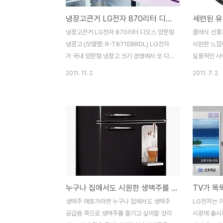
냉장고큰거 LG전자 870리터 디오스 양문형 냉장고 (모델명: R-T871EBRDL)
냉장고큰거 LG전자 870리터 디오스 양문형
클래식 선풍
냉장고 (모델명: R-T871EBRDL) LG전자
시원한 느낌
가 국내 양문형 냉장고 크기 경쟁에서 또 다
실용적인 사
시 앞서 나간다. LG전자는 이달 중순 기존 폭
며 부피 부
2011. 11. 2.
2011. 7. 2.
과 높이를 유지하면서도 냉장고 크기의 개념
습니다. 또
을 바꾼 세계 최대 용량 870리터 디오스 양
만들어져 충
문형 냉장고 (모델명: R-T871EBRDL)를 국
하로 회전 
내 시장에 출시한다. 신모델 출시 기념으로
장마전에 꼭 
전국 매장에서 사전 예약 구매 고객 870명에
재 질 : 금
게 선착순으로 87만원 캐쉬백이나 상품권 혜
인 -현대적 
택 제공 및 870만원 여행상품권 추첨 행사
계 풍량 조
등 870리터 최대 용량을 강조하는 이벤트를
날개 회전으
1일부터 30일까지 진행한다. 신제품은 세계
고 넓은 받
누구나 집에서도 시원한 생맥주를 ..노스스타 브루 마스터 생맥주 시스템 냉장고
3대 산업 디자이너 ‘카림 라시드(Karim
된 유럽형 디
Rashid)’의 디자인을 적용해 현대적이면서
래식 선풍기 
생맥주 애호가라면 누구나 집에서도 생맥주
LG전자는 
도 우아한 패턴으로 세련된 감성디자인을 ..
활가전] - 
공급용 콕으로 생맥주를 즐기고 싶어할 것이
시장에 출시하