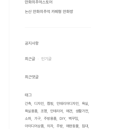
만화의추억스토어
논산 만화의추억 카페형 만화방
공지사항
최근글
인기글
최근댓글
태그
건축
디자인
캠핑
인테리어디자인
욕실
욕실용품
조명
인테리어
애견
생활가전
소파
가구
주방용품
DIY
벽꾸밈
아이디어상품
의자
주방
애완동물
침대