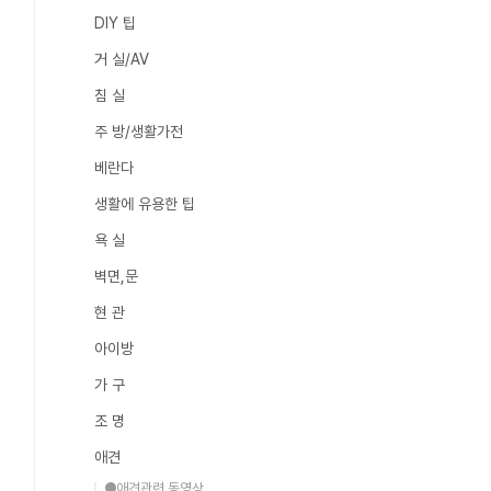
DIY 팁
거 실/AV
침 실
주 방/생활가전
베란다
생활에 유용한 팁
욕 실
벽면,문
현 관
아이방
가 구
조 명
애견
●애견관련 동영상