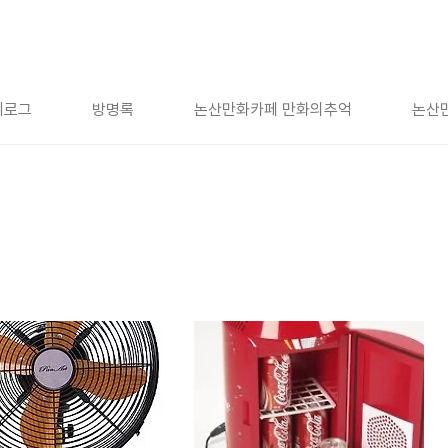
치로그
방명록
논산만화카페 만화의추억
논산