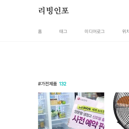
본문 바로가기
리빙인포
홈
태그
미디어로그
위
가전제품
132