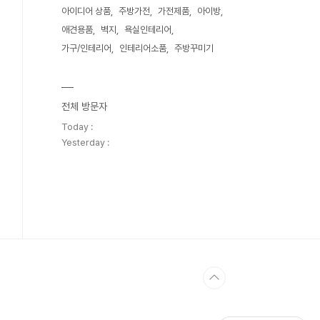
아이디어 상품
주방가전
가전제품
아이방
애견용품
벽지
욕실인테리어
가구/인테리어
인테리어소품
주방꾸미기
전체 방문자
Today :
Yesterday :