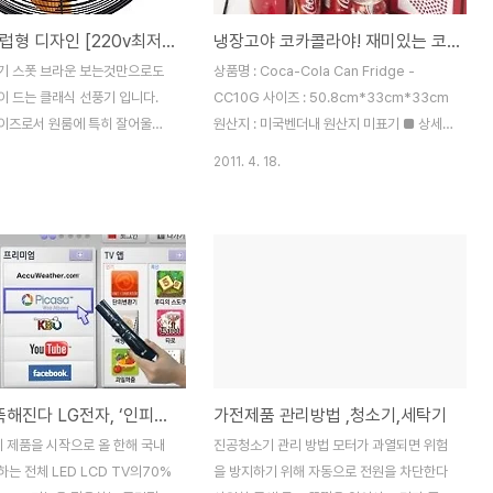
세련된 유럽형 디자인 [220v최저가!단독세일]클래식 선풍기 스폿 브라운
냉장고야 코카콜라야! 재미있는 코카콜라캔모양 미니어쳐 디자인의 휴대용 냉장고!
기 스폿 브라운 보는것만으로도
상품명 : Coca-Cola Can Fridge -
이 드는 클래식 선풍기 입니다.
CC10G 사이즈 : 50.8cm*33cm*33cm
이즈로서 원룸에 특히 잘어울리
원산지 : 미국벤더내 원산지 미표기 ■ 상세
담이 없어서 데스크용으로 정말 좋
설명 재미있는 코카콜라 미니어쳐 디자인의
2011. 4. 18.
한 금속으로 된 튼튼한 프레임으로
휴대용 냉장고입니다. 간편하게 12개의 알루
격시에도 걱정없습니다. 또한 상
미늄 캔이나 2 리터 2병 저장 가능합니다. 문
각도가 폭넓어 활용도가 좋습니다.
손잡이는 자동 잠금 설계 되었습니다. 안쪽에
준비하세요. 사이즈 : 33 * 45
선반이 있어 편리하게 사용하실 수 있습니다.
속 ★특징★ -세련된 유럽형 디자
온도 레벨 표시가 있습니다. 집안의 데코 포
클래식한 분위기 -약/중/강/3단
인트로 사용할 수 있고, 간편하게 음료 등을
절 -상하각도 조절/좌우회전 -금속
보관할 수 있어 실용적인 제품입니다. 구매대
로 더욱더 시원한 느낌 -튼튼하
행되는 전자제품은 국내에서 사용하시려면
침으로 신뢰성 증가 =>링크>세련
별도의 변압기가 필요합니다. 재미있는 코카
TV가 똑똑해진다 LG전자, ‘인피니아 3D 스마트TV’ 본격 출시
가전제품 관리방법 ,청소기,세탁기
자인 [220v최저가!단독세일]클
콜라캔모양 미니어쳐 디자인의 휴대용 냉장
스폿 브라운 [선풍기] [주 방/생
고! 바로가기 [가전제품] [주 방/생활가전] -
이 제품을 시작으로 올 한해 국내
진공청소기 관리 방법 모터가 과열되면 위험
HAUOLIN, 신년맞이 유럽 Top
냉장고도 디자인이다. BMW 미니 냉장고 [..
는 전체 LED LCD TV의70%
을 방지하기 위해 자동으로 전원을 차단한다