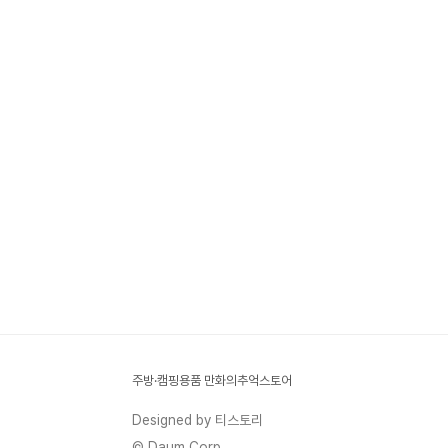
주방·캠핑용품 만화의추억스토어
Designed by 티스토리
© Daum Corp.