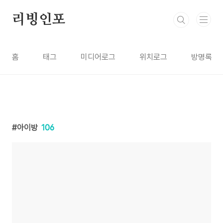
본문 바로가기
리빙인포
홈
태그
미디어로그
위치로그
방명록
아이방
106