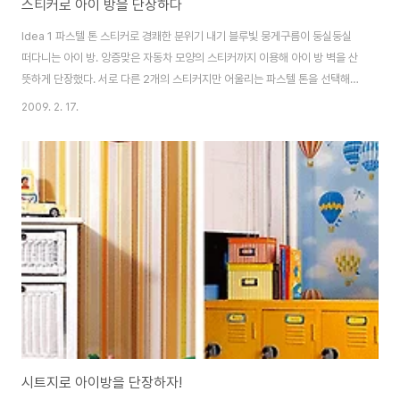
스티커로 아이 방을 단장하다
Idea 1 파스텔 톤 스티커로 경쾌한 분위기 내기 블루빛 뭉게구름이 둥실둥실
떠다니는 아이 방. 앙증맞은 자동차 모양의 스티커까지 이용해 아이 방 벽을 산
뜻하게 단장했다. 서로 다른 2개의 스티커지만 어울리는 파스텔 톤을 선택해
조화를 이룬다. 별것 아닌 것 같지만 하늘 스티커는 천장 쪽으로, 자동차 스티커
2009. 2. 17.
는 바닥 쪽으로 매치해 균형을 이룬 것도 눈여겨볼 만하다. 하늘 1만5천원, 아
리. 자동차 놀이 1만8천원, 아리. Idea 2 아이와 함께 귀여운 고양이 만나기 예
쁜 고양이들이 자유롭게 방에서 장난을 치는 생각만으로도 아이들은 기뻐할
듯. 아이와 함께 방 곳곳에 고양이 스티커를 붙여 보자. 다양한 포즈의 고양이와
귀여운 발자국 스티커로 아이 방이 한층 활기차졌다. 특히 책장의 빈 벽에 붙인
장난치는..
시트지로 아이방을 단장하자!