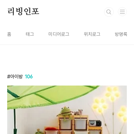
본문 바로가기
리빙인포
홈
태그
미디어로그
위치로그
방명록
아이방
106