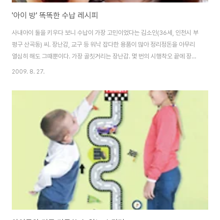
'아이 방' 똑똑한 수납 레시피
사내아이 둘을 키우다 보니 수납이 가장 고민이었다는 김소인(36세, 인천시 부
평구 산곡동) 씨. 장난감, 교구 등 워낙 잡다한 용품이 많아 정리정돈을 아무리
열심히 해도 그때뿐이다. 가장 골칫거리는 장난감. 몇 번의 시행착오 끝에 장난
감을 굳이 종류별로 정리하고 반듯하게 놓으려하기보다는 한 통에 크기별로 모
2009. 8. 27.
아 아이들 스스로도 쉽고 빠르게 정리할 수 있게 했다. 수납의 가장 큰 미덕은
쓰지 않는 물건을 과감하게 버리는 것. 아이가 자라서 못 입게 된 옷이나 장난감
은 친척들에게 선물하거나 그때그때 버린다. 또한 아이 방을 꾸밀 욕심에 이것
저것 많이 사서 놓으면 일관성도 없고 방이 복잡해 보이므로 쇼핑할 때는 계획
적으로 필요한 목록과 사이즈와 색 등을 미리 체크한 뒤 구입한다. 작은 공간 안
에 이불, 침구, ..