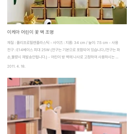
이케아 어린이 꽃 벽 조명
재질 : 폴리프로필렌플라스틱 - 사이즈 : 지름: 34 cm / 높이: 7.5 cm - 사용
전구 : E14베이스 최대 25W (전구는 기본으로 포함되어 있습니다./전구는 파
손,불량시 재발송안됩니다.) - 어린이 방 벽에 나사로 고정하여 사용하시는 벽
조명입니다. - 은은한 불빛으로 아이들 방을 편안하고 아늑한 분위기로 조성하
2011. 4. 18.
며, 어린이방 장식효과도 뛰어납니다. (독서 시에는 꽃조명만 켜고 사용하시지
마세요.) - 색상은 2가지로 연분홍과 흰색이 있습니다.. 코드선은 흰색입니다.
> 링크> 이케아 램프 -