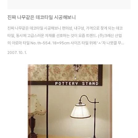
진짜 나무같은 데코타일 시공해보니
진짜 나무같은 데코타일 시공해보니 편의성, 내구성, 가격으로 찾게 되는 데코
타일, 동시에 고급스러운 자재를 선호하는 것이 요즘 트렌드. (주)크레신 산업
의 아로마 타일 No. th-554. 18×95cm 사이즈 타일 위에 ‘ㅅ’자 나뭇결 무늬
가 프린트되어 있다. 상·하를 바꿔가며 지그재그 모양이 나오도록 연출하면 외
2007. 10. 1.
국 앤티크 하우스 같은 ‘헤링본 스타일 나무 바닥’을 만들 수 있다. 가격 평당 2
만원(시공비 불포함) 왜 데코 타일인가? 데코 타일은 주로 저렴한 가격의 바닥
재를 쓰는 상업용 공간에 많이 시공되었다. PVC 소재에 대리석, 우드, 메탈 등
다양한 색상과 패턴을 인쇄한 것이기 때문에 선택의 폭이 넓어, 현재도 식당이
나 일반 가게의 바닥 마감재로는 부동의 인기를 누리고 있다. 물론 예전에도 ‘..