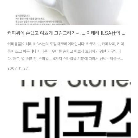
커피위에 손쉽고 예쁘게 그림그리기~ .....이태리 ILSA社의 토핑 데코레이터
커피용품]이태리 ILSA社의 토핑 데코레이터입니다. 카푸치노, 카페라떼, 케익
등에 초코 파우더나 시나몬 파우더를 손쉽고 예쁘게 토핑하기 위한 기구입니
다. 하트, 별, 커피잔, 스마일....4가지 스타일을 기분에 따라서 선택~ 제품구성
: 데코레이터 1개 + 디스크 4개 디스크모양 : 하트, 커피잔, 스마일, 꽃 재질 : 데
2007. 11. 27.
코레이터(플라스틱) 디스크(스테인리스) 높이 : 12㎝ 지름 : 6.7㎝ ☞ 커피
위에 손쉽고 예쁘게 그림그리기..예쁜 커피기구모음!! [주 방/주방가전] - 브랜
드스토리]테라로사, 커피에 대한 맛의 고찰 [주 방/주방가전] - 여과지가 필요
없는 커피 드리퍼 포트, ‘카페오(Cafeo) [주 방/주방가전] - 즉석으로 감자칩
을 만들 수 있는 칩메이커(CHIP MAKER) [주 방/주방가..