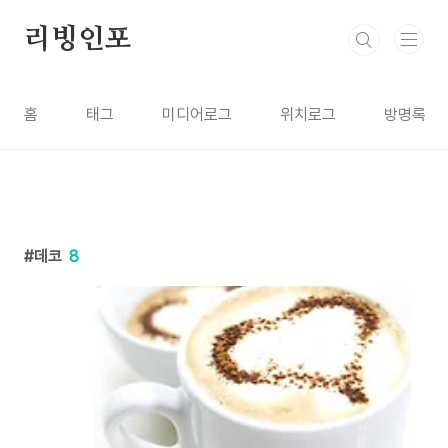
본문 바로가기
리빙인포
홈
태그
미디어로그
위치로그
방명록
데코
8