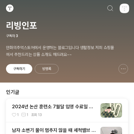
검색하기
티스토리
리빙인포
구독자
3
만화의추억스토어에서 운영하는 블로그입니다 생활정보 저희 쇼핑몰
에서 추천드리는 상품 소개도 해드려요~~
구독하기
방명록
신고하기 레이어
열기
인기글
2024년 논산 훈련소 7월달 입영 수료일 및
부대개방시간
1
1
조회
13
남자 소변기 물이 멈추지 않을 때 세척밸브 부