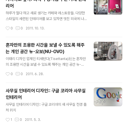
리어
글 내용
하루가 멀다 하고 새로 생기는 카페와 레스토랑들. 다양한
스타일의 세련된 인테리어를 보고 있자면 멋진 외국에 나
와 있는 것 같다. 주인의 풍부한 여행 경험을 바탕으로 개성
작성시간
0
0
2011. 10. 13.
있게 꾸민 카페들에서 카피하고 싶은 이국적인 주방 풍경
을 담아왔다. 1950’s 유럽풍 빈티지, 가로수길 워시바 Wa
sh Bar 세계 각국의 다양한 종류의 물을 파는 워시 바는 작
혼자만의 조용한 시간을 보낼 수 있도록 해주
은 공간을 가벽과 복층으로 짜임새 있게 나누고, 화이트&
는 개인 공간 뉴-오보(NU-OVO)
블랙 타일로 마감한 경제적인 인테리어가 특징. 쇼핑컬럼
글 내용
니스트 배정현씨가 유럽 여행길에 얻은 아이디어를 토대로
이태리 디자인 업체인 티세탄다(Tisettanta)社는 혼자만
꾸민 곳으로 좁은 공간을 짜임새 있게 활용한 구성에 빈티
의 조용한 시간을 보낼 수 있도록 해주는 개인 공간 뉴-오
지 가구를 배치해 1950년대 네덜란드 스타일로 꾸몄다.
보(NU-OVO)를 출시했다. 건축가 파올로 말도티(Paolo
작성시간
0
0
2011. 6. 28.
빅 사이즈 테이블 끝에 1~2인용 작은 테이블을 두어 단독
Maldotti)가 디자인한 이 제품은 달걀 모양의 공간 안에
으로 사용할 수 있게 한 것..
옷장, 샤워부스, 운동 및 작업 공간, 주방 등 다양한 기능을
원하는 데로 설치하여 사용할 수 있어 편리하다. 즉, 같은
사무실 인테리어 디자인:: 구글 코리아 사무실
방에 있더라도 별도의 원하는 활동을 할 수 있도록 집 안에
인테리어
새로운 집을 제공한다는 것이다. 뉴-오보는 8개의 부분으
글 내용
로 구성되어 있으며 이 중 6개는 고정되어 있고 2개는 움
사무실 인테리어 디자인:: 구글 코리아의 새 사무실 전경 출
직일 수 있다. 8개의 다리로 지탱하는 금속 베이스가 있어
처 위치
전체적인 구조를 받쳐준다. 전체적으로 방수 처리가 되어
작성시간
1
0
2011. 5. 3.
있기 때문에 야외에서도 사용 가능하다. 원하는 데로 공간
을 구성..