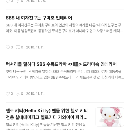
0
0
2010. 11. 25.
트 1. 모노톤의 공간에 스타일리쉬한 포인트 벽지로 공간에 개성을 표현하기 드라마
공간 안에서는 평범한 주거공간과는 다른 인테리어 디자인을 만날 수 있다. 글로리아
세트장에서도 개성 넘치는 공간이 펼쳐지는 데 전체적인 색감이 파스텔 블루 톤으로
SBS 내 여자친구는 구미호 인테리어
부드러우면서 세련된 주거공간을 표현했다. 여기에 아방가르드한 패턴이 디자인된
글 내용
Z:IN 벽지가 고전미가 느껴지는 앤틱 가구와 조화를 이루면..
SBS 내 여자친구는 구미호 구미호와 인간의 사랑이야기를 다룬 ‘내 여자친구는 구
미호. 여름 남량특집에 등장하던 무서운 구미호가 아니라 귀엽고 사랑스러운 캐릭터
로 그려져 신선한 즐거움을 주는 드라마다. 숨겨졌던 구미호에 대한 진실이 밝혀지는
이야기 때문에 공간은 신비로우면서 유쾌함이 넘치는 공간으로 연출되었다. 또 다시
작성시간
0
0
2010. 11. 11.
Z:IN이 만들어낸 젊은 감각의 공간을 만나보자. 호이커플의 아지트 - 액션스쿨 시선
을 사로잡는 파란 자동차는 빈티지한 터치감으로 아티스틱한 디자인을 선보인다. 원
색적인 컬러 보다는 빛이 바랜 듯한 빈티지한 블루 컬러로 시각적 부담감은 덜어주고
럭셔리를 말하다 SBS 수목드라마 <대물> 드라마속 인테리어
예술적인 분위기만 도드라질 수 있도록 세심하게 디자인했다. 또한 빈 여백이 너무
글 내용
허전하지 않도록 화면에서 배경 역할을 하는 런던의 상징물인 런던 ..
빛이 나는 공간, 럭셔리를 말하다 SBS 수목드라마 우리나라 최초의 여자 대통령을
그리며 인기리에 방영되고 있는 SBS 수목드라마 의 세트장을 찾았다. 청와대 대통
령 직무실을 묘사한 세트 공간과 정치인들이 만남을 갖는 헤리티지 클럽 공간이 메인
으로 등장한다. 상위 0.1%만을 위한 공간에서 Z:IN은 럭셔리의 방점이 된다. 클래식
작성시간
0
0
2010. 11. 11.
과 코리안 스타일의 믹스 앤 매치 - 청와대 직무실 극 중에서 고현정은 부드러우면서
강한 카리스마를 가진 여자 대통령으로 등장한다. 베이직하지만 광택이 느껴지는 고
급스러운 텍스처의 Z:IN은 단아하면서도 세련된 대통령 직무실을 연출하는 데 역할
헬로 키티(Hello Kitty) 팬들 위한 헬로 키티
을 해내고 있다. 이 공간에서 심혈을 기울인 공간은 청와대 상징이 부착되는 메인 테
전용 실내테마파크 헬로키티 가와이이 파라다
이블 뒤 쪽의 디자인이다. 봉황과 무궁화 상징물이 화면에..
글 내용
이스(Hello Kitty's Kawaii Paradise)
헬로 키티(Hello Kitty) 팬들을 겨냥한 헬로 키티 전용 실