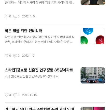
급 빌라~ . 에이미 럭셔리 집 공개 '개인 엘리베이터에 내부
블은 맞춤형 가구로 배치했다. 사진출처 : freshome
자동문까지' 에이미, ‘개인 엘리베이터‧자동문’ 한남동 럭셔
리 하우스 공개 “대사관 사람들이 많아서 어쩔 수 없이 경
작성시간
0
0
2012. 1. 5.
비가 철저하다”며 “한국식 아파트 구조와 조금 다르다, 특
이한 구조로 만들 수 있고 개개인에 맞춰 디자인이 가능하
다”고 전했다. 에이미 럭셔리 집 공개 '개인 엘리베이터에
작은 집을 위한 인테리어
내부 자동문까지' 에이미, ‘개인 엘리베이터‧자동문’ 한남동
글 내용
럭셔리 하우스 공개 >SBS 〈한밤의 TV연예〉 방송 캡쳐
작은 집을 위한 최상의 궁리 작은 집을 위한 최상의 궁리 작
아서, 소박해서 군더더기 없는 인테리어가 가능한 작은 집.
얼마나 넓은 집에 사는가보다 어떻게 해놓고 사느냐가 더
중요하다. 적절한 컬러 선택과 공간 활용 아이디어를 사용
작성시간
0
0
2012. 1. 2.
해 더 넓게, 더 스타일 있게 살 수 있는 집을 만들기 위한 3
가지 키워드. Keyword1 Color 집이 작다고 꼭 화이트나
베이지 같은 밝은 컬러만 사용할 필요는 없다. 작은 집의 경
스타집]강호동 신혼집 압구정동 85평아파트
우 컬러에 대한 고정관념을 탈피하면 다양한 컬러를 무궁
글 내용
무진하게 활용할 수 있다는 장점이 있다. 블랙과 화이트는
스타집]강호동 신혼집 압구정동 85평아파트
여전히 가장 선호하는 컬러이며 비비드 컬러와 스타일하기
어려운 보라색까지 집 안에 다양한 컬러를 사용하는 사람
이 늘고 있다. 이때는 한 공간만 보지 말고 넓고 크게 보는
작성시간
4
0
2011. 11. 16.
안목이 필요하다..
카피하고 싶다! 외국 주방처럼 꾸민 카페 인테