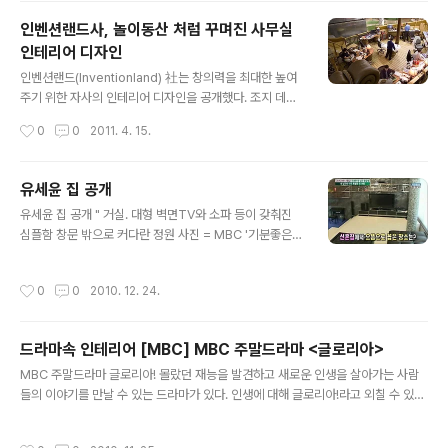
인벤션랜드사, 놀이동산 처럼 꾸며진 사무실
인테리어 디자인
글 내용
인벤션랜드(Inventionland) 社는 창의력을 최대한 높여
주기 위한 자사의 인테리어 디자인을 공개했다. 조지 데이
비슨(George Davison)이 만든 인벤션랜드는 매년 20
작성시간
0
0
2011. 4. 15.
00개의 발명품을 만들어내는 업체로 이를 위해 7만 평방
피트의 공간에 16가지 다양한 테마 공간을 꾸몄다. 해적선,
로봇, 마법의 성 및 오두막집 등 다양하고 흥미로운 공간에
유세윤 집 공개
서 발명가들은 자유로운 상상력을 발휘할 수 있을 것으로
글 내용
유세윤 집 공개 " 거실. 대형 벽면TV와 소파 등이 갖춰진
보인다. http://www.inventionland.com/
심플함 창문 밖으로 커다란 정원 사진 = MBC '기분좋은
날' 화면캡처 [인테리어] - 드라마속 인테리어 [MBC] MB
C 주말드라마 [인테리어] - SBS 내 여자친구는 구미호 인
작성시간
0
0
2010. 12. 24.
테리어 [인테리어] - 럭셔리를 말하다 SBS 수목드라마 드
라마속 인테리어 [인테리어] - 드라마속 인테리어 [SBS]
남성들의 공간, 크리스마스에 눈이 올까요 [인테리어] - 정
드라마속 인테리어 [MBC] MBC 주말드라마 <글로리아>
보 전달의 탈 쓴 연예인 집 인테리어 협찬 ‘문제많다’ [인테
글 내용
리어] - 임채원♥최승경 부부의 달콤한 Love House [인
MBC 주말드라마 글로리아! 몰랐던 재능을 발견하고 새로운 인생을 살아가는 사람
테리어] - 김용만 가족의 마당 딸린 아파트 [인테리어] - 탤
들의 이야기를 만날 수 있는 드라마가 있다. 인생에 대해 글로리아!라고 외칠 수 있는
런트 조은숙의 첫 아이를 위한 친환경 집꾸밈 [인테리어] -
행복한 드라마 MBC 주말드라마 가 따뜻한 감성 디자인을 선보이는 Z:IN:이 그 행복
조영남,세련된 최고급 인테리어! [애견/●애견..
한 무대를 꾸몄다. 글로리아에 등장하는 공간 전개도 글로리아 세트장에서 찾은 포인
작성시간