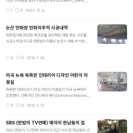
식스토어 캠핑 / 생활용품 / ITsmartstore.naver.com
디든! 전력공급 범위가 광범위하여 보조배터리, 컴퓨터, 스
마트폰, 스마트폰플러그에 연결하여 사용하셔야 합니다 ​
작성시간
1
0
2023. 12. 6.
제품구매는아래링크참조 크리스마스 크리스마스트리 크리
스마스 전구 크리스마스 만들기 파티용품 성탄장식 http
s://smartstore.naver.com/treebook1/products/
논산 만화방 만화의추억 시공내역
9590547549 머레이 LED 크리스마스 가랜드 파티장식
글 내용
천정철거후 페인팅 목구조물 설치책장,대형 평상 구조물
산타 눈사람 루돌프 크리스마스트리 무드등 : 만화의추 [만
시공스넥코너시공 만화방위치충남 논산시 내동 819번지
화의추억스토어] 만화의추억 공식스토어 캠핑 / 생활용품 /
2층 만화의추억전화번호 070-8800-3795
IT smartstore.naver.com https://smartstore.nav
er.com/treebook1/products/6060723246 크리
작성시간
0
0
2016. 1. 26.
스마스트리 풍선 크리스마스 ..
미국 뉴욕 독특한 인테리어 디자인 어린이 미
용실
글 내용
독특한 인테리어 디자인 어린이 미용실이 미국 뉴욕에서
오픈했다. 건축가인 안드레아 메이슨(Andrea Mason)이
설계한 어린이 미용실은 10세 이하의 어린이를 대상으로
작성시간
0
0
2012. 2. 17.
풍부한 색감과 자연을 닮은 일러스트가 특징이다. 즉, 식물
과 동물을 본 딴 일러스트로 벽면을 장식해 마치 자연 속에
서 노는 듯한 분위기를 연출했다. 한편, 다양한 색상의 합판
SBS 〈한밤의 TV연예〉 에이미 한남동의 집
과 리놀륨 바닥재는 견고성과 심플함을 우선으로 선택했으
글 내용
SBS 〈한밤의 TV연예〉 에이미가 최근 이사 한 한남동의 고
며 리셉션 데스크, 디스플레이 선반, 캐비닛, 매니큐어 테이