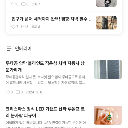
속만 교체하세요!
0
0
조회
7
입구가 넓어 세척까지 완벽! 캠핑·차박 필수템
에지리 2L 빅저그 추천
7
6
조회
6
인테리어
분류 전체보기
주요 글 목록
무타공 암막 블라인드 작은창 차박 자동차 창
문가리개
글 내용
무타공흡착식 설치 못, 브라켓 필요 없이 무타공으로 유리
에 흡착시켜 사용할 수 있고 + 탈부착이 자유로워요. 블라
인드 암막블라인드 붙이는블라인드 ​ 길이는 옵션 참고해주
작성시간
0
0
2024. 3. 8.
세요 차박 이나 자동차 창문햇빛가리개 로블라인드, 창문
햇빛가리개, 이케아블라인드, 암막블라인드사용해도 되는
제품입니다제품구매사이트 ▼https://smartstore.nav
크리스마스 장식 LED 가랜드 산타 루돌프 트
er.com/treebook1/products/9008190298 무타공
리 눈사람 피규어
암막 블라인드 자동차 작은창암막커튼 차박 창문햇빛가리
글 내용
개 : 만화의추억스토어[만화의추억스토어] 만화의추억 공
어댑터가 없이 배송됩니다 ​ USB 연결이 가능한 곳이면 어