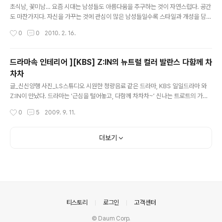
일은 없을 것이다. 또한 낯선 땅에 밤늦게 도착해 한 밤중에
초식남, 꽃미남… 요즘 시대는 남성들도 아름다움을 추구하는 것이 자연스럽다. 공간
호텔을 찾아 다녀야 하는 위험이나 어두운 기차역에 정차
도 마찬가지다. 자신을 가꾸는 것에 관심이 많은 남성들일수록 스타일과 개성을 담아
된 택시를 혼자 타야하는 상황이라면 이 Sleepbox가 더
낸 인테리어를 추구한다. SBS 수목드라마 크리스마스에 눈이 올까요도 다르지 않
작성시간
0
0
2010. 2. 16.
욱 유용할 것이다. Sleepbox에 체크인 한 후 바로 잠 속
다. 자신의 일과 사랑에 열정을 다하는 두 남자 주인공들의 공간을 스타일리쉬하게
으로 빠져..
연출했기 때문이다. 남성들의 공간에서 꼭 필요한 것 -[SBS] 크리스마스에 눈이 올
까요 글_편집팀 사진_박정훈사진작업실 Intro.. 극중 두 남자 주인공의 직업은 건축
드라마속 인테리어 ][KBS] Z:IN의 뉴트럴 컬러 발란스 다함께 차
가다. 실내 인테리어와는 다른 일을 하지만 건축가라는 직업의 특성이 느껴지는 점을
차차
찾을 수 있는데, 한 공간에 여러 기능을 담는 ‘멀티’와 구조적인 느낌이 강한 오브제들
글 내용
을 소품으로 사용했다는 점이다. Chic Black &..
글_신신양행 사진_LS스튜디오 시원한 청량음료 같은 드라마, KBS 일일드라마 와
Z:IN이 만났다. 드라마는 ‘근심을 털어놓고, 다함께 차차차~’ 신나는 트로트의 가사
처럼 훈훈하고 따뜻한 가족애를 다룬 드라마다. 드라마의 배경에 맞게 Z:IN은 때로는
작성시간
0
5
2009. 9. 11.
부드럽게, 때로는 발랄하게 세트장을 완성했다. 강현석 미술감독과 함께 이번 드라마
세트장 디자인을 맡은 최현서 디자이너를 만났다. 이번 드라마 세트장을 준비하기 위
해 2개월 동안 몰입했다는 그녀. 그녀가 찾은 해답은 뉴트럴 컬러로 채도를 낮게 표
더보기
현하고, 대신 유리, 시트지, 철제 몰딩 등 소재를 다양하게 표현하는 것이다. “이번 등
장인물의 캐릭터가 착한 사람들, 따뜻한 이웃 같은 사람들이 등장하기 때문에 컬러는
자제하고 부드러운 이미지로 공간을 연출했어요..
의안내
티스토리
로그인
고객센터
© Daum Corp.