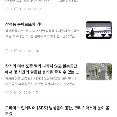
내테마파크인 헬로키티 가와이이 파라다이스(Hello Kitt
y's Kawaii Paradise)가 일본 도쿄에 문을 열었다. 일본
작성시간
3
0
2010. 10. 27.
의 주요 관광지인 도쿄에 위치한 헬로키티 가와이이 파라
다이스는 일어, 한국어, 중국어, 영어 등의 다국어를 지원하
는 천체 투영관을 운영, 헬로 키티 캐릭터 모양의 별자리를
삼청동 몽마르뜨에 가다
투영하며 관광객의 발길을 붙잡을 전망이다. 또한 레스토
글 내용
삼청동 몽마르뜨에 가다 지난번 삼청동 소개글에 개인적으
랑에서는 헬로 키티 모양의 팬케이크를 판매한다. 1000평
로 잘 보았다는 소리를 들어서 뿌듯하다. 듣고만 있었던 그
규모의 실내테마파크인 헬로키티 가와이이 파라다이스는
곳을 조금 알고 가니까 발걸음이 쉬웠던 모양이다. 선선한
쇼핑 명소로 부상하는 하네다 공항에 인접한 오다이바의
가을날 울긋불긋 단풍구경하며 잘 다녀오셨는지...... 어느
비너스 포트(Venus Fort)에 위치하며 시설 운영업체인 플
작성시간
0
0
2010. 8. 4.
덧 정말 겨울이 시작되고 길거리에는 지나가는 사람들도
레져캐스트(PleasureCast) 사는 개장 첫 해 약 70만 ..
조금 줄어드는 듯 보인다. 춥지만 그래도 어딘가 나가야 한
다는 젊은 영혼들. 지난 가을 북적이던 삼청동길을 돌아보
장거리 여행 도중 멀리 나가지 않고 환승공간
았다면 올 겨울엔 조금 한적한 곳을 두 곳 소개한다. 그 첫
에서 몇 시간의 달콤한 휴식을 즐길 수 있는 공
번째! 앞서 말한 삼청동의 소개글에서 을 소개한바 있다. 그
글 내용
간 디자인 피곤한 여행객을 위한 수면박스!
앞길로 계속 올라가 보자. 한옥을 곳곳에서 발견할 수 있는
장거리 여행 도중 멀리 나가지 않고 환승공간에서 몇 시간
오르막골목은 나름 옛동네를 구경하는 재미가 있다. 오르
의 달콤한 휴식을 즐길 수 있는 공간 디자인이 선보였다. 아
막의 중간쯤 올라가다보면 우측에 한옥으로 지은 전망좋은
무리 저렴한 비용으로 이동하는 여행객이라도 좁은 비행기
작성시간
0
0
2010. 4. 7.
까페가 있다. 바로 '차마시..
안에서의 장시간 비행 후 편안한 공간에서 두 시간 정도 잠
을 잘 수 있다면 얼마라도 지불하려고 할 것이다. 바로 이러
한 틈새시장을 위해 개발된 것이 ‘슬립박스(Sleepbox)'
드라마속 인테리어 [SBS] 남성들의 공간, 크리스마스에 눈이 올
이다. 비행기를 갈아타기 전까지 몇 시간 동안 공항 라운지
까요
에 설치된 편안한 공간에서 잘 수 있다면 그 보다 더 즐거운
글 내용