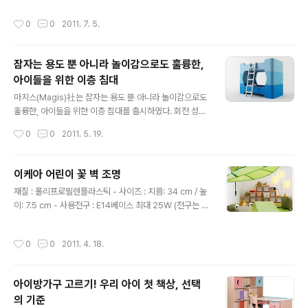
그대로 기능면에서 A부터 Z까지를 고루 갖춘 셈이다. ‘AZ
매우 간단한 아이디어 제품이다. 공부를 하다가 머리를 식
책상’은 의자와 책상부분으로 구성되어 있는데 모두 원목
작성시간
0
0
2011. 7. 5.
힐 때, 순서를 정해야 할 때 또르르 굴려 재미있게 활용할
으로 만들어 졌다. 각 부분은 조립식으로 누구나 쉽게 조립
수 있다. 물론 도통 알 수 없는 문제의 답을 적어야 할 때도
할..
요긴하게 사용될 수 있겠다. 가격은 두 자루에 3유로(5달
잠자는 용도 뿐 아니라 놀이감으로도 훌륭한,
러)이다.
아이들을 위한 이층 침대
글 내용
마지스(Magis)社는 잠자는 용도 뿐 아니라 놀이감으로도
훌륭한, 아이들을 위한 이층 침대를 출시하였다. 회전 성형
을 한 폴리에틸렌 프레임을 사용하여 매우 튼튼할 뿐 아니
작성시간
0
0
2011. 5. 19.
라, 모서리 부분이 모두 둥글어 아이들을 위한 침대에 제격
이다. 세척하기 편리하고, 조립과 해체 모두 용이하여 자라
나는 아이들의 취향에 따라 디자인도 함께 변경할 수 있다.
이케아 어린이 꽃 벽 조명
싱글 베드 디자인으로도 출시되었다고 하니, 마지스(Magi
글 내용
재질 : 폴리프로필렌플라스틱 - 사이즈 : 지름: 34 cm / 높
s) 홈페이지에서 확인할 수 있다. http://www.trendir.co
이: 7.5 cm - 사용전구 : E14베이스 최대 25W (전구는 기
m/a rchives/005308.html
본으로 포함되어 있습니다./전구는 파손,불량시 재발송안
됩니다.) - 어린이 방 벽에 나사로 고정하여 사용하시는 벽
작성시간
0
0
2011. 4. 18.
조명입니다. - 은은한 불빛으로 아이들 방을 편안하고 아늑
한 분위기로 조성하며, 어린이방 장식효과도 뛰어납니다.
(독서 시에는 꽃조명만 켜고 사용하시지 마세요.) - 색상은
아이방가구 고르기! 우리 아이 첫 책상, 선택
2가지로 연분홍과 흰색이 있습니다.. 코드선은 흰색입니
의 기준
다. > 링크> 이케아 램프 -
글 내용