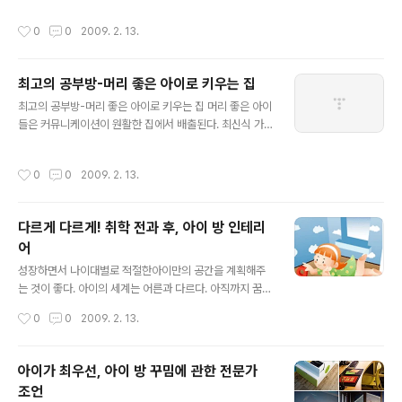
커로 아이 방이 한층 활기차졌다. 특히 책장의 빈 벽에 붙인
양하고 고급스러워졌는데, 한층 새로워진 시트지와 스티커
작성시간
0
0
2009. 2. 13.
장난치는..
를 이용해 아이방을 변신시키는 방법에 대해 알아본다. Ida
ea 1. 스트라이프 패턴 시트지를 벽지처럼 데코 시트지를
이용하면 낙서가 많은 아이 방 벽을 말끔하게 새단장할 수
최고의 공부방-머리 좋은 아이로 키우는 집
있다. 또 더러워지면 물걸레로 쓱싹 닦아 낼 수 있어 깔끔하
글 내용
게 유지할 수 있다. 그 밖에도 누구의 도움 없이 쉽게 붙일
최고의 공부방-머리 좋은 아이로 키우는 집 머리 좋은 아이
수 있어 간편하다. 폭이 넓어서 무늬 맞추기도 편리하며 스
들은 커뮤니케이션이 원활한 집에서 배출된다. 최신식 가
티커 형식이라 뒷면의 이면지만 떼면 바로 붙일 수 있다. 데
구로 꾸며진 훌륭한 공부방이 아니라 가족들과 긴밀하게
코 시트지를 벽에 붙인 후 다른 제품으로 바꾸고 싶다면, 그
커뮤니케이션을 나눌 수 있는 공간이 바로 머리 좋은 아이
작성시간
0
0
2009. 2. 13.
위에 바로 다시 붙이면..
들이 원하는 최고의 공부방. 우리 집도 얼마든지 ‘머리 좋은
아이로 키우는 집’이 될 수 있다. 집을 뜯어고칠 필요 없이
당장 적용할 수 있는 아이디어들을 소개한다. 1 집 안 곳곳
다르게 다르게! 취학 전과 후, 아이 방 인테리
에 낙서할 만한 다양한 공간을 만들어라 아이와 부모가 함
어
께 낙서할 수 있는 공간을 집 안 곳곳에 만들어 아이의 생각
글 내용
을 자유롭게 표현할 수 있도록 한다. 이곳에는 가족 여행 계
성장하면서 나이대별로 적절한아이만의 공간을 계획해주
획, 아이 학사 일정, 시험 일정, 올 한 해 하고 싶은 일의 리
는 것이 좋다. 아이의 세계는 어른과 다르다. 아직까지 꿈꾸
스트, 가사 분담 표, 가족 간의 약속 등을 써두고 볼 때마다
는 눈으로 세상을 보기 때문이다 아이 방은 이러한 아이들
작성시간
0
0
2009. 2. 13.
마음에 새기..
의 특성에 맞게 개성 있는 공간으로 꾸며 주어야 한다. ①취
학 전(3~7세) * 학습과 놀이를 한 공간에서! * 아이 방 인
테리어 Point- 즐겁고 편안하게 뛰어 놀 수 있는 공간 형
아이가 최우선, 아이 방 꾸밈에 관한 전문가
성. 입학 전 아이들은 학습이나 놀이를 구분 짓지 않는 행동
조언
을 보여주는 시기다. 지나치게 깔끔하게 정리된 공간보다
글 내용