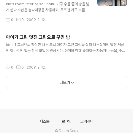
는 학습과 놀이의 동선이 차단되지 않게 연결시켜 주는 것
kid's room interior solution8 가구 수를 줄여 방을 넓
이 필요하다. 만약, 방을 넓게 사용하려면 바퀴가 달린 소가
게 쓴다 수납은 붙박이장을 사용하고, 무조건 가구 수를 줄
구를 활용하는 것이 좋다. 이는 자유로운 가구 배치가 가능
인다. 작은 방이 두 개라면 침실과 공부방으로 나누는 것도
작성시간
0
0
2009. 2. 12.
할 뿐 아니라 수납 기능이 있는 다용도 가구를 사용하면 작
방법. 자녀가 둘일 경우 이렇게 용도를 나누면 공간을 훨씬
은 방이라도 넓게 사용..
효율적으로 사용할 수 있다. 아이가 어릴수록 안방처럼 넓
은 공간을 아이 방으로 주어 놀이 공간으로 사용하면 아이
아이가 그린 멋진 그림으로 꾸민 방
들이 자유롭게 움직일 수 있어 효과적이다. 바닥 공간을 확
글 내용
idea 1 그림으로 장식한 나무 모빌 아이가 그린 그림을 잘라 나무집게에 달면 세상
보하기 위해 침대나 소파를 놓기보다 매트리스나 요를 이
에 하나밖에 없는 장식 모빌이 완성된다. 아이와 함께 좋아하는 자동차나 동물, 숫자
용해 좌식으로 꾸미는 것도 좋다. _리빙 스타일리스트 조희
들을 그려 다는 것도 좋은 방법. 나무 모빌 스타일리스트 소장품, 책상 나무사이에. id
선 아이 전용 수납공간을 만든다 아이 물건이 너무 흩어져
ea 2 벽지 패턴 이용한 그림 데코 포인트 벽지 그림 안에 아이 그림을 잘라 붙이면
있으면 집 안이 어수선해지는 것은 물론 놀이에 방해가 될
작성시간
0
0
2009. 2. 12.
벽지가 훨씬 더 입체적으로 부각된다. 나무목각의자 애기 스튜디오 소장품. idea 3
수 있으므로 효과적으로 정리할 수 있는 방법을 마련한다.
벽면에 데코 월 꾸미기 식탁 옆 공간에 아이가 그린 그림을 빼곡히 붙였다. 벽면에 그
엄마 혼자..
림을 그대로 붙여도 좋고, 메모판을 활용해 핀으로 다닥다닥 붙여만놔도 분위기가 달
더보기
라진다. 집 모형 스타일리스트 제작, 테이블 나무사이에. idea 4 스티로폼 접시로 만
든 그림 액자 흔히 쓰는 스티로폼 ..
의안내
티스토리
로그인
고객센터
© Daum Corp.