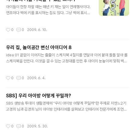
건을 과감하게 버리는 것. 아이가 자라서 못 입게 된 옷이나
글 내용
장난감은 친척들에게 선물하거나 그때그때 버린다. 또한
아이들이 한창 자랄 때는 매년 키 재는 일이 연례행사이다.
아이 방을 꾸밀 욕심에 이것저것 많이 사서 놓으면 일관성
연초마다 벽에 키를 표시하는 집도 많다. 그냥 벽에 표시하
도 없고 방이 복잡해 보이므로 쇼핑할 때는 계획적으로 필
지 않고 아주 재미있게 아이들의 키를 기록할 수 있는 스티
요한 목록과 사이즈와 색 등을 미리 체크한 뒤 구입한다. 작
커가 나왔다. 이 스티커는 벽에 부착해 사용할 수 있으며,
작성시간
0
0
2009. 6. 10.
은 공간 안에 이불, 침구, ..
필요할 때는 아무런 흔적도 남기지 않고 떼어낼 수도 있다.
스티커는 동물, 인어, 해적 등 8가지 다른 패턴으로 나왔다.
앙증맞은 디자인으로 아이들의 방에 딱 들어맞는다. 총 17
우리 집, 놀이공간 변신 아이디어 8
0cm까지 기록할 수 있다. 아이가 키를 잴 때 찍은 사진도
글 내용
디스플레이 할 수 있도록 액자 스티커도 함께 나왔다. STE
idea 01 끝없이 이어지는 줄줄이 스케치북 4절지를 연달아 이어 붙여 돌돌 말아 롤
에서 판매하는 이 스티커의 가격은 1,280엔이다. 출처 htt
스케치북을 만든다. 이것을 걸 수 있는 고정대를 만든 후 아이의 눈높이에 맞춰 벽에
p://www.stejp.net/decowall09/index.html
고정한다. 스케치북을 옆으로 당기면 끝없이 그림을 그릴 수 있는 멋진 롤 도화지가
벽면에 펼쳐진다. 서로 다른 컬러의 4절지를 이으면 다양한 색감 위에 그림을 그릴
작성시간
0
0
2009. 6. 4.
수 있어 더욱 흥미롭다. idea 02 미니 테이블이 놀이 공간으로~ 작은 테이블의 상판
에 칠판 페인트를 칠한 후 분필로 도로와 횡단보도를 그려주면 신나는 교통 놀이판이
완성된다. 자동차 경주도 하고 교통 놀이도 즐겨보자. 싫증이 나면 기존의 그림을 지
SBS] 우리 아이방 어떻게 꾸밀까?
우고 숲길도 그리고, 연못도 그리는 등 얼마든지 변신이 가능하다. idea 03 내 칠판
글 내용
은 여기! 아이들은 ‘자아’에 대한 ..
SBS 생방송 투데이 생활경제에 "우리 아이방 어떻게 꾸밀까"란 주제로 지엔느2기
고경희 님과 김경희 님의 아이방 인테리어를 살펴보고 인테리어 전문가에게 조언을
들어보는 유익한 내용이 방영되었습니다.신학기를 맞이하여 학습 능률을 올리거나
감수성을 키울 수 있는 아이방의 인테리어 고민되시죠? 지금 바로, 그 고민의 해답을
작성시간
0
0
2009. 5. 30.
들려드립니다! SBS 생방송 투데이 생활경제에 "우리 아이방 어떻게 꾸밀까"란 주제
로 지엔느2기 고경희 님과 김경희 님의 아이방 인테리어를 살펴보고 인테리어 전문