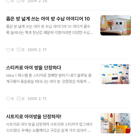
0
0
2009. 2. 25.
로 도배하는 등 자질구레한 물건을 늘어놓은 경우를 볼 수
심어 넣었더니 책을 많이 올려 놓아도 흔들림 없이 견고하
있다. 언뜻 보면 어수선한 듯하지만 방을 유심히 살펴보면
다. 자료출처_베스트베이비 ..
그 방의 아이가 어떤 성향을 가지고 있는지, 어떤 취미를 가
좁은 방 넓게 쓰는 아이 방 수납 아이디어 10
지고 있는지를 짐작케 할 만큼 개성이 뚜렷하게 나타난다.
글 내용
그러나 우리나라 엄마들이 외국 아이의 어질러진 아이 방
좁은 방 넓게 쓰는 아이 방 수납 아이디어 10 아이가 클수
을 보면, 저렇게 어수선한 곳에서 아이가 어떻게 생활할 수
록 늘어나는 책과 장난감 때문에 걱정이라면 다양한 수납
있을까 하는 의구심을 가지며 거부감을 느끼게 된다. 그렇
법에서 아이디어를 얻어보자. 수납공간을 충분히 활용하면
다면 우리나라 아이 방은 어떨까. 대부분 철수의 방인지 민
서도 아이들이 좋아하는 디자인 요소를 살릴 수 있다. tips
작성시간
0
0
2009. 2. 17.
수의 방인지 구별할 수 없을 ..
1 한쪽 벽면 전체를 디자인 붙박이장으로 삼각지붕 집 모양
으로 디자인된 벽은 알고 보면 옷장이다. 천장의 뚜껑을 열
면 벽장 같은 공간이 있어 자질구레한 것들을 넣어둘 수 있
스티커로 아이 방을 단장하다
다. tips 2 오픈 선반에 커튼 달기 자주 꺼내 쓰는 물건들을
글 내용
수납하기에는 서랍보다 선반이 편리하다. 지저분해 보이는
Idea 1 파스텔 톤 스티커로 경쾌한 분위기 내기 블루빛 뭉
것이 맘에 안 든다면 예쁜 천으로 커튼을 달아볼 것. tips 3
게구름이 둥실둥실 떠다니는 아이 방. 앙증맞은 자동차 모
옷장 안을 효율적으로 활용 같은 넓이의 옷장이라고 해도
양의 스티커까지 이용해 아이 방 벽을 산뜻하게 단장했다.
수납칸을 어떻게 나누느냐에 따라 공간 활용이 달라진다.
서로 다른 2개의 스티커지만 어울리는 파스텔 톤을 선택해
작성시간
0
0
2009. 2. 17.
선반과 봉, ..
조화를 이룬다. 별것 아닌 것 같지만 하늘 스티커는 천장 쪽
으로, 자동차 스티커는 바닥 쪽으로 매치해 균형을 이룬 것
도 눈여겨볼 만하다. 하늘 1만5천원, 아리. 자동차 놀이 1만
시트지로 아이방을 단장하자!
8천원, 아리. Idea 2 아이와 함께 귀여운 고양이 만나기 예
글 내용
쁜 고양이들이 자유롭게 방에서 장난을 치는 생각만으로도
시트지로 아이 방을 단장하자 시트지와 스티커가 업그레이
아이들은 기뻐할 듯. 아이와 함께 방 곳곳에 고양이 스티커
드되었다. 두께는 도톰해지고 구김은 쉽게 가지 않아서 붙
를 붙여 보자. 다양한 포즈의 고양이와 귀여운 발자국 스티
이기가 간편해졌다. 거기에 색감이나 질감, 디자인까지 다