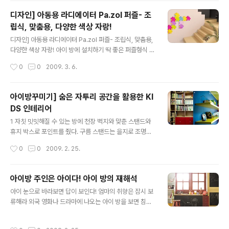
가에게 조언을 들어보는 유익한 내용이 방영되었습니다. 신학기를 맞이하여 학습 능
디자인] 아동용 라디에이터 Pa.zol 퍼즐- 조
률을 올리거나 감수성을 키울 수 있는 아이방의 인테리어 고민되시죠? 지금 바로, 그
립식, 맞춤용, 다양한 색상 자랑!
고민의 해답을 들려드립니다! [기사 및 동영상 보러가기]
글 내용
디자인] 아동용 라디에이터 Pa.zol 퍼즐- 조립식, 맞춤용,
다양한 색상 자랑! 아이 방에 설치하기 딱 좋은 퍼즐형식 라
디에이터가 선보이며 높은 관심을 끌고 있다. 헬로스(Hell
작성시간
0
0
2009. 3. 6.
os)사는 어린이들의 눈높이에 맞춘 퍼즐 Pa.zol 라디에이
터를 출시한다. 어린이를 위한 제품에서 볼 수 있듯이 매우
밝고 신선한 색상의 퍼즐조각으로 이루어졌다. 일반 퍼즐
아이방꾸미기] 숨은 자투리 공간을 활용한 KI
과 비슷하지만 단지 훨씬 크기가 크다는 점이 특징이다. 조
DS 인테리어
립식 라디에이터로서 다양한 벽 구성이 가능해 기존 퍼즐
글 내용
솔루션의 한계를 뛰어넘는다. 라디에이터를 구성하는 퍼즐
1 자칫 밋밋해질 수 있는 방에 천장 벽지와 맞춘 스탠드와
의 앞면은 알루미늄으로 만들어졌으며 라디에이터를 떼어
휴지 박스로 포인트를 줬다. 구름 스탠드는 을지로 조명상
낼 필요 없이 이동이 가능하다. 다양한 디자인 구성이 가능
가에서 6만원대에 구입한 것. 2 벽에 장식을 없앤 대신 작
작성시간
0
0
2009. 2. 25.
하므로 아이 방에 놓기에 이상적이다. 조립 퍼즐을 서로 바
은 선반을 달아 아이들 이름을 뜻하는 알파벳 이니셜을 올
꿔 맞출 수 있을 뿐 ..
려줬더니 아이들이 더 좋아한다. 3 모서리의 숨은 공간을
백배 활용한 수납장. 미리 디자인을 결정해 제작 가구 전문
아이방 주인은 아이다! 아이 방의 재해석
업체에 도면을 그려준 후 정교한 마무리를 위해 현장에서
글 내용
아이 눈으로 바라보면 답이 보인다! 엄마의 취향은 잠시 보
직접 자재를 절단해 만들었다. 4 장난감 수납장 위에 책을
류해라 외국 영화나 드라마에 나오는 아이 방을 보면 침대
꽂기 위해 커다란 선반을 달았다. 일반 기성품으로 나온 선
나 책상 위 벽면에 선반을 여러 개 달아 책이나 인형, 액자
반은 책을 많이 올리면 무너질 수 있어서 견고한 집성목으
등의 소품들을 조르르 올려놓거나 벽면을 사진이나 그림으
로 선반을 제작한 뒤 벽면 속 콘크리트에 목공용 지지대를
작성시간