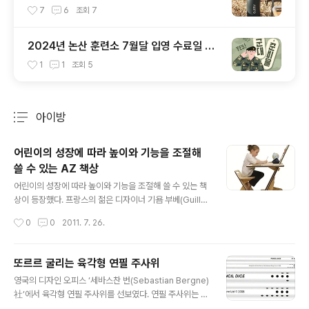
에지리 2L 빅저그 추천
7
6
조회
7
2024년 논산 훈련소 7월달 입영 수료일 및
부대개방시간
1
1
조회
5
아이방
분류 전체보기
주요 글 목록
어린이의 성장에 따라 높이와 기능을 조절해
쓸 수 있는 AZ 책상
글 내용
어린이의 성장에 따라 높이와 기능을 조절해 쓸 수 있는 책
상이 등장했다. 프랑스의 젊은 디자이너 기욤 부베(Guilla
ume Bouvet)가 선보인 ‘AZ 책상’은 ‘혁신적인 디자인’이
작성시간
0
0
2011. 7. 26.
라는 표현답게 어린이가 성장함에 따라 크기를 조절해 쓸
수 있다. ‘AZ 책상’은 필요한 상태에 맞춰 책상이 될 수도
있고 놀이판이 될 수도 있는 등 기능과 모양을 바꿀 수 있
또르르 굴리는 육각형 연필 주사위
다. 예를 들어 자석칠판은 그림을 그릴 수 있는 캔버스가 되
글 내용
영국의 디자인 오피스 ‘세바스찬 번(Sebastian Bergne)
기도 하고, 읽기, 쓰기, 퍼즐놀이, 그림그리기 등을 하고 싶
社’에서 육각형 연필 주사위를 선보였다. 연필 주사위는 흰
다면 칠판을 가로로 눕혀 끼워서 책상으로 바꾸면 된다. 말
색의 육각형 연필 끝 부분에 각 면마다 주사위 점이 그려진