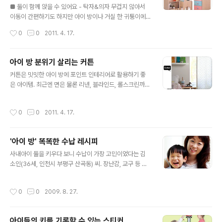
■ 둘이 함께 앉을 수 있어요 - 탁자&의자 무겁지 않아서
이동이 간편하기도 하지만 아이 방이나 거실 한 귀퉁이에
아이의 자리를 정해줄 수 있어 좋다. 만 1세부터 사용하기
작성시간
0
0
2011. 4. 17.
적합하며, 2~4명의 아이가 동시에 앉을 수 있어 자녀가 둘
이상인 가정에 더욱 유용하다. :::고르는 요령::: 1 심플한 디
자인으로 고른다 내구성이 좋은 플라스틱이나 MDF 소재
아이 방 분위기 살리는 커튼
의 DIY 제품이 대부분. 구입 전 조립이 간단한지 꼭 확인한
글 내용
커튼은 밋밋한 아이 방에 포인트 인테리어로 활용하기 좋
다. 2 의자는 2개 이상 포함된 것이 좋다 유아용 탁자 세트
은 아이템. 최근엔 면은 물론 리넨, 블라인드, 롤스크린까지
는 2인 이상 앉을 수 있는 것이 가장 큰 장점. 의자가 4개로
다양한 소재와 디자인의 커튼이 인기를 끌고 있다. Cotton
구성된 제품도 있다. 단, 의자를 별도로 구매하는 제품은 가
주름이 많으면 먼지가 많이 끼어 어린아이들의 천식이나
격이 더 비싸질 수 있으므로 가급적 의자와 세트인 것으로
작성시간
0
0
2011. 4. 17.
아토피를 유발할 수 있으므로 주름이 적고 세탁이 가능한
고른다. 3 상판은 넓을수록 좋다 둘 이상 사용하려면 테..
심플한 디자인을 고르는 것이 좋다. 컬러는 가구와 아이의
성향을 고려해 선택할 것. 자주 바꿔주지 못한다면 심플한
'아이 방' 똑똑한 수납 레시피
도트나 스트라이프 같은 디자인이 무난하다. 동대문시장에
글 내용
서 직접 천을 떼서 제작할 경우엔 아이 방의 창문 사이즈를
사내아이 둘을 키우다 보니 수납이 가장 고민이었다는 김
잰 다음 디자인을 그리거나 프린트한 뒤 원단시장에서 천
소인(36세, 인천시 부평구 산곡동) 씨. 장난감, 교구 등 워
을 구입하면 된다. 면은 1마당 4000~6000원, 제작비는
낙 잡다한 용품이 많아 정리정돈을 아무리 열심히 해도 그
1폭당 5000원 선으로 잡으면 충분하다. 수입 원단이나 길
때뿐이다. 가장 골칫거리는 장난감. 몇 번의 시행착오 끝에
작성시간
0
0
2009. 8. 27.
이가 길어질 경우에는 공..
장난감을 굳이 종류별로 정리하고 반듯하게 놓으려하기보
다는 한 통에 크기별로 모아 아이들 스스로도 쉽고 빠르게
정리할 수 있게 했다. 수납의 가장 큰 미덕은 쓰지 않는 물
아이들의 키를 기록할 수 있는 스티커