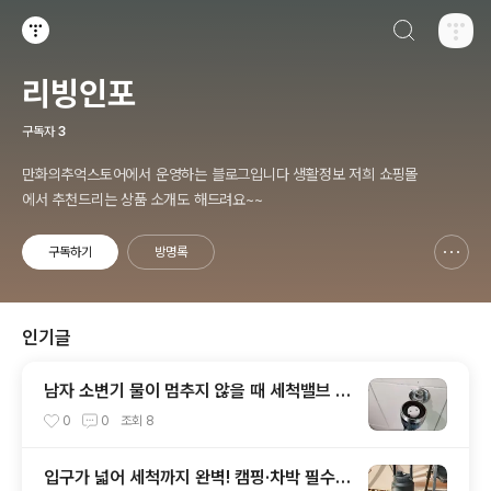
검색하기
티스토리
리빙인포
구독자
3
만화의추억스토어에서 운영하는 블로그입니다 생활정보 저희 쇼핑몰
에서 추천드리는 상품 소개도 해드려요~~
구독하기
방명록
신고하기 레이어
열기
인기글
남자 소변기 물이 멈추지 않을 때 세척밸브 부
속만 교체하세요!
0
0
조회
8
입구가 넓어 세척까지 완벽! 캠핑·차박 필수템