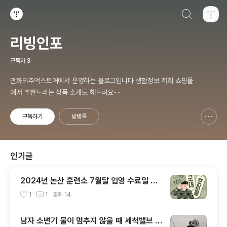
검색하기
티스토리
리빙인포
구독자
3
만화의추억스토어에서 운영하는 블로그입니다 생활정보 저희 쇼핑몰
에서 추천드리는 상품 소개도 해드려요~~
구독하기
방명록
신고하기 레이어
열기
인기글
2024년 논산 훈련소 7월달 입영 수료일 및
부대개방시간
1
1
조회
14
남자 소변기 물이 멈추지 않을 때 세척밸브 부