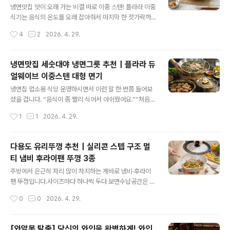
화의추억스토어] 만화의추억 공식스토어 캠핑 / 생활용품 /
냉면맛집 맛이 오래 가는 비결 바로 이중 스텐! 플라라 이중
IT / 주방용품mkt.shopping.naver.com 🍎 사과 자르
식기는 음식의 온도를 오래 잡아줘서 마지막 한 젓가락까
기, 이제 한 번에사용 방법은 간단합니다.사과 위에 커터기
지 맛있게 즐길 수 있어요.냉면이 금방 미지근해져요. 국 식
작성시간
4
2
2026. 4. 29.
를 올리고손잡이를 잡은 뒤 그대로 꾹 눌러주면한 ..
는 속도가 너무 빨라요. 맛이 오래 가는 비결 바로 이중 스
텐! 플라라 이중식기는 음식의 온도를 오래 잡아줘서 마지
막 한 젓가락까지 맛있게 즐길 수 있어요.사장님들이 꾸준
냉면맛집 세숫대야 냉면그릇 추천｜플라라 듀
히 다시 찾는 그릇 식기세척기로 편리하게 세척할 수 있고
얼웨이브 이중스텐 대형 면기
내구성이 높아 식당에서 다시 찾는 이유가 있어요.냉면, 콩
글 내용
국수 등 면요리를 자주 드시는 분 여름철 시원한 음식 플레
냉면집 업소용 식당 운영하시면서 이런 말 한 번쯤 들어보
이팅할 때 고깃집, 냉면집 냉면전문점등 식당 사장님 업소
셨을 겁니다. “음식이 좀 빨리 식어서 아쉬웠어요.”“처음엔
용 https://mkt.shopping.naver.com/link/69f030e
맛있었는데 뒤로 갈수록 식어서 맛이 덜하네요.”아무리 맛
작성시간
1
1
2026. 4. 29.
10068d439d2bf6d97 이중 스텐 올샤틴 냉면기 쫄면
있는 음식이라도온도가 유지되지 않으면 만족도는 확 떨어
..
지기 마련입니다.그 고민, 그릇 하나로 해결할 수 있습니다.
🍜 제품 소개바로 식당가에서 흔히 말하는‘세숫대야 냉면
다용도 유리뚜껑 추천｜실리콘 스텝 구조 멀
그릇’ 스타일의 대형 면기플라라 듀얼 웨이브 볼 33cm입
티 냄비 후라이팬 뚜껑 3종
니다.넉넉한 사이즈로냉면, 물회, 비빔밥, 샐러드 등대용량
글 내용
메뉴를 담기에 충분한 크기입니다.그릇을 받는 순간손님들
주방에서 은근히 자리 많이 차지하는 게바로 냄비·후라이
이 한 번 더 눈길을 주는 비주얼 효과까지 함께 가져갈 수
팬 뚜껑입니다.사이즈마다 하나씩 두다 보면수납공간은 금
있습니다.❄️🔥 온도를 지켜주는 이중 스텐 구조이 제품의
방 차고, 찾기도 번거로워지죠.이럴 때 하나로 여러 사이즈
작성시간
0
0
2026. 4. 29.
핵심은 단순한 대형 그릇이 아니라이중 스테인리스 구조입
를 커버할 수 있는다용도 멀티 유리뚜껑이 있으면 훨씬 깔
니다.✔ 차가운 음식냉면, 물..
끔해집니다.https://mkt.shopping.naver.com/link/6
9f1a5b8d02ed2467ac4da7c 다용도 유리뚜껑 후라
[와알못 탈출] 당신의 와인을 완벽하게! 와인