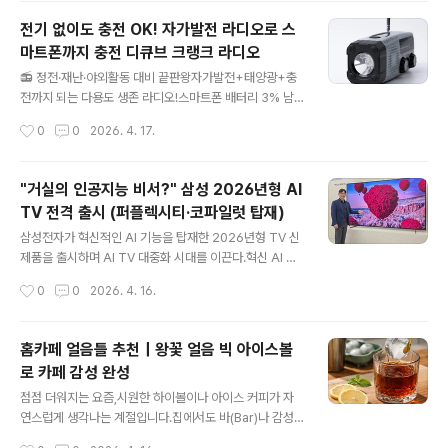
구에 씌우는 순간 분위기가 확 달라집니다.그냥 평범한 병
전기 없이도 충전 OK! 자가발전 라디오로 스
도 왠지 더 귀엽고,테이블 위에 올려두었을 때 인테리어 소
마트폰까지 충전 디큐브 크랭크 라디오
품처럼 보여요.특히 레드, 그레이, 아이보리 톤처럼포근한
글 내용
컬러감이 있어서와인병은 물론이고 위스키병에도 잘 어울
📻 정전·재난·야외활동 대비 끝판왕자가발전+태양광+충
리고,홈파티나 연말 테이블웨어 소품으로도 감성 포인트가
전까지 되는 다용도 생존 라디오!스마트폰 배터리 3% 남
됩니다.이 제품의 매력은 단순히 귀엽기만 한 게 아니라는
았을 때 느끼는 그 불안감...특히 캠핑이나 장거리 여행, 정
작성시간
0
0
2026. 4. 17.
점이에요.병 입구를 덮어 보관할 수 있어마시다 남은 와인
전, 태풍 대비 상황에서는전기 없이 충전할 수 있는 수단이
이나 위스키를조금 더 깔끔하고 센스 있게 정리하기..
절실해지죠.그래서 오늘은,비상 상황부터 캠핑까지 다 되
는 다용도 생존 라디오를 소개합니다.✅ 이런 분께 특히 추
"거실의 인공지능 비서?" 삼성 2026년형 AI
천드려요!캠핑이나 차박 자주 다니시는 분정전, 태풍, 지진
TV 전격 출시 (퍼플렉시티·코파일럿 탑재)
등 재난 대비용 비상 키트 준비하시는 분고립된 장소에서
글 내용
전파 수신 + 충전까지 동시에 필요한 분부모님 댁이나 비
삼성전자가 혁신적인 AI 기능을 탑재한 2026년형 TV 신
상가방에 하나쯤 넣어두고 싶은 분🧭 이 제품, 뭐가 좋을까
제품을 출시하며 AI TV 대중화 시대를 이끈다.혁신 AI TV
요?🔋 1. 자가발전 + 태양광 + USB 충전까지크랭크(손잡
기능으로 ‘AI 일상 동반자’ 경험 선사마이크로 RGB부터 미
작성시간
0
0
2026. 4. 16.
이) 돌려서 자가발전 가능태양광으로도 충전 가능USB Ty
니 LED까지 TV 신제품 AI 기능 지원빅스비, 퍼플렉시티,
pe-C 케이블 충전도 ..
코파일럿 등 최다 AI 서비스 플랫폼 탑재프리미엄부터 보
급형까지 라인업 전면 개편… 신규 ‘미니 LED’ 공개65·75
홈카페 얼음틀 추천｜왕꽃 얼음 빅 아이스볼
·85·100·115·130형 등 업계 최다 마이크로 RGB 라인업
로 카페 감성 완성
출시98형 ‘더 프레임’, 초정밀 퀀텀 미니 LED 적용된 ‘미니
글 내용
LED’ TV 신규 출시85형까지 확대된 ‘무빙스타일’로 다양
점점 더워지는 요즘,시원한 하이볼이나 아이스 커피가 자
한 공간서 시청 경험 제공공간과 환경에 맞춰 몰입감 있는
연스럽게 생각나는 계절입니다.집에서도 바(Bar)나 감성
사운드 선사하는 오디오 라인업삼성 TV 플러스, 콘텐츠 차
카페 분위기를 내고 싶다면의외로 중요한 포인트가 바로
작성시간