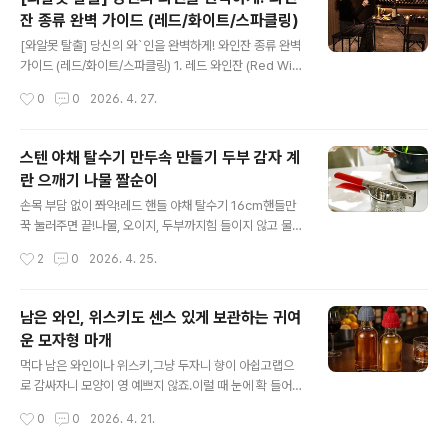
이팬 냄비 솥 후라이팬 뚜껑 : 만화의추억스토어[만화의추
잔 종류 완벽 가이드 (레드/화이트/스파클링)
억스토어] 만화의추억 공식스토어 캠핑 / 생활용품 / IT /
글 내용
주방용품mkt.shopping.naver.com 🥘 제품 특징✔ 계
[와알못 탈출] 당신의 와`인을 완벽하게! 와인잔 종류 완벽
단형(스텝) 구조뚜껑 테두리가 단계별로 설계되어 있어냄
가이드 (레드/화이트/스파클링) 1. 레드 와인잔 (Red Win
비나 후라이팬 지름에 맞춰 딱 맞게 걸리는 구조입니다.하
e Glasses)레드 와인은 공기와 접촉하여 향이 열리는 과
작성시간
0
0
2026. 4. 27.
나의 뚜껑으로 여러 사이즈를 커버할 수 있어활용도가 높
정이 중요하기 때문에 대체로 볼(Bowl)이 넓고 큽니다.보
은..
르도(Bordeaux) 잔: 볼이 길고 완만한 곡선을 그리며 입
구가 약간 좁아지는 형태입니다. 타닌이 강한 와인(카베르
스텐 야채 탈수기 만두속 만들기 두부 감자 계
네 소비뇽 등)의 향을 모아주고 떫은맛을 부드럽게 느끼게
란 으깨기 나물 짤순이
해줍니다.부르곤뉴(Burgundy) 잔: 보르도 잔보다 볼이 훨
글 내용
씬 넓고 둥글며 입구가 좁습니다. 피노 누아처럼 섬세하고
손목 부담 없이 쫘악!레드 핸들 야채 탈수기 16cm핸들만
풍부한 향을 가진 와인의 향기 성분을 최대한 가두어 코로
꾹 눌러주면 끝!나물, 오이지, 두부까지힘 들이지 않고 물기
전달하는 데 최적화되어 있습니다.2. 화이트 와인잔 (Whit
를 쉽게 제거할 수 있습니다.✔ 간편한 사용핸들을 잡고 눌
작성시간
2
0
2026. 4. 25.
e Wine Glasses)화이트 와인은 차가운 온..
러주기만 하면👉 적은 힘으로도 물기 제거 완료손에 물 묻
힐 필요 없이깔끔하게 사용 가능 👍✔ 다양한 활용나물 짜
기오이지 물기 제거두부 물 빼기감자 / 계란 으깨기👉 한
남은 와인, 위스키도 센스 있게 보관하는 귀여
가지로 여러 용도 OK✔ 촘촘한 타공 구조꼼꼼한 타공 처리
운 모자형 마개
로👉 물기 제거 효과 극대화✔ 미끄럼 방지 레드 핸들고무
글 내용
캡 적용으로👉 손에 미끄러짐 없이 안정적으로 사용 가능
먹다 남은 와인이나 위스키,그냥 두자니 향이 아쉽고랩으
https://mkt.shopping.naver.com/link/68b5a224
로 감싸자니 모양이 영 예쁘지 않죠.이럴 때 눈에 확 들어오
d657ac14f4a3a988 키친아트 수동 야채 짤순이 탈수
는 아이템이 바로모자 모양 실리콘 병마개예요.제품상세정
작성시간
0
0
2026. 4. 21.
기 두부 나물 물기제거 감자 으깨기 착즙기 : 만화..
보 바겐슈타이거 실리콘 바틀캡이미지에서 보이는 것처럼
작은 니트 비니를 그대로 줄여놓은 듯한 디자인이라병 입