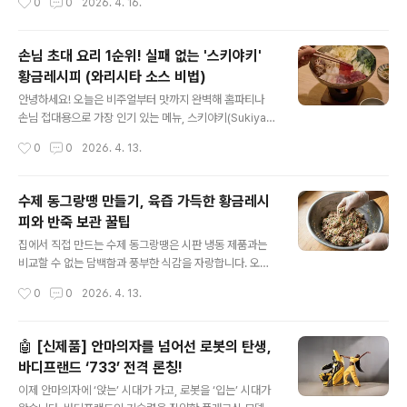
0
0
2026. 4. 16.
별화로 프리미엄 엔터테인먼트 경험 확대..
얼음의 비주얼과 퀄리티입니다.오늘 소개하는 제품은실리
콘 왕꽃 얼음틀 & 빅 아이스볼 얼음틀입니다.음료 위에 올
리는 순간분위기가 확 달라지는 비주얼 아이템이라홈카페
손님 초대 요리 1순위! 실패 없는 '스키야키'
나 홈술 즐기시는 분들께 특히 추천드립니다.✨ 왜 이 얼음
황금레시피 (와리시타 소스 비법)
틀을 선택해야 할까요?1. 압도적인 비주얼, 왕꽃 얼음일반
글 내용
얼음과는 달리정교한 꽃 모양으로 얼음이 만들어집니다.에
안녕하세요! 오늘은 비주얼부터 맛까지 완벽해 홈파티나
이드나 하이볼 위에 올리면음료 완성도가 확 올라가고,카
손님 접대용으로 가장 인기 있는 메뉴, 스키야키(Sukiyak
페 느낌을 집에서도 쉽게 연출할 수 있습니다.손님 접대용
i) 레시피를 들고 왔습니다.전문점에서 먹던 그 '단짠'의 조
작성시간
0
0
2026. 4. 13.
으로 활용해도확실히 눈길을 끄는 포인트가 됩니다. 2. 하
화를 집에서도 충분히 구현할 수 있도록, 황금 비율 소스부
이볼·위스키용 빅 아이스볼동그랗고 큰 아이스볼은녹는..
터 재료 손질 팁까지 상세히 정리해 드릴게요.1. 재료 준비
(2~3인분 기준)분류재료 명단메인소고기(샤브샤브용/불
수제 동그랑땡 만들기, 육즙 가득한 황금레시
고기용) 400g, 두부 1/2모, 대파 1대채소류배추 4~5잎,
피와 반죽 보관 꿀팁
청경채 2개, 표고버섯 2개, 팽이버섯 1봉, 양파 1/2개기타
글 내용
실곤약 1봉, 쑥갓 약간, 달걀(인원수대로)소스(와리시타)진
집에서 직접 만드는 수제 동그랑땡은 시판 냉동 제품과는
간장 100ml, 맛술 100ml, 설탕 4큰술, 물(또는 다시마 육
비교할 수 없는 담백함과 풍부한 식감을 자랑합니다. 오늘
수) 50ml2. 핵심 비법: 와리시타 소스 만들기스키야키의
은 명절 음식으로는 물론, 아이들 영양 반찬이나 술안주로
작성시간
0
0
2026. 4. 13.
맛은 소스가 8할입니다.냄비에 간장 100ml, ..
도 일품인 동그랑땡의 황금 비율 반죽법부터 모양 흐트러
지지 않게 굽는 법까지 상세히 정리해 드리겠습니다.## 1.
수제 동그랑땡 재료 준비맛의 핵심은 고기와 채소의 비율,
🤖 [신제품] 안마의자를 넘어선 로봇의 탄생,
그리고 철저한 수분 제거에 있습니다.고기류: 다진 돼지고
바디프랜드 ‘733’ 전격 론칭!
기 300g, 다진 소고기 150g (2:1 비율 추천)부재료: 두부
글 내용
1/2모, 양파 1/2개, 당근 1/4개, 대파 1/2대, 표고버섯 1~2
이제 안마의자에 ‘앉는’ 시대가 가고, 로봇을 ‘입는’ 시대가