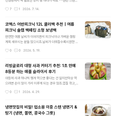
녹지 않아 빙수나 냉면을 마지막 한 입까지 시원하게 즐길
천캠핑에서 꼭 필요한 장비 중 하나가 바로 **랜턴 스탠드
수 있습니다.2. 위생적이고 안전한 POSCO 스텐 304 사
(랜턴걸이)**입니다.특히 밤에는 조명 위치가 중요하고,
작성시간
7
1
2026. 7. 14.
용국내산 프리미엄 POSCO STS 304 (18-8) 최고급 스
건조망이나 샤워기까지 걸어야 할 때가 많죠.이번에 소개
테인리스..
할 제품은 캠핑문 투웨이 파일드라이버 랜턴걸이 스탠드입
니다.스노우피크 파일드라이버와 비교해도 가격과 기능에
코멕스 어반피크닉 12L 쿨러백 추천｜여름
서 훨씬 합리적이라 캠핑족에게 인기 있는 제품이에요.✅
피크닉 솔캠 백패킹 소형 보냉백
제품 스펙사이즈 : 최대 높이 236cm / 최소 높이 115cm
글 내용
팩킹 사이즈 : 115 × 10 × 10cm중량 : 약 1,900g둘레 : 1,
완연한 여름 날씨가 이어지면서 피크닉이나 가벼운 캠핑
900mm재질 : 스테인리스(통 스텐레스)구성품 : 파일드라
계획 세우시는 분들 많으시죠.날씨가 더워질수록시원한 음
이버 본체 + 전용 가방✅ 특징 & 장점투웨이 구조 : 랜턴걸
료와 음식 보관이 더 중요해지는아이스박스 계절입니다.
작성시간
0
0
2026. 5. 19.
이가 2개라서→ 랜턴 + 건조망, 샤워기 등 다양한 장비 동
낮 기온이 올라가기 시작하면야외에서는 시원한 음료와 음
시 사..
식 보관이 중요해집니다.이 제품은하드쿨러의 보냉력과 소
프트쿨러의 휴대성을 함께 고려한 타입으로피크닉이나 가
리빙글로리 대형 사과 커터기 추천: 1초 만에
벼운 캠핑용으로 활용하기 좋습니다.도시락, 과일 등 음식
8등분 하는 애플 슬라이서 후기
신선도 유지아이스팩 사용 시 시원함 유지간단한 음료와
글 내용
간식 보관에 적당한 용량🎒 솔캠·백패킹에도 부담 없는 크
아침에 사과 하나씩 챙겨 먹으면 좋다는 건 알지만막상 먹
기캠핑이나 트레킹에서는짐 무게와 부피가 생각보다 중요
으려면 손이 많이 가서 미루게 되는 경우 많죠.껍질 깎고,
합니다.코멕스 어반피크닉 12L 쿨러백은너무 크지도, 너무
씨 제거하고, 하나씩 자르다 보면생각보다 번거로워서 냉
작성시간
0
1
2026. 4. 29.
작지도 않은 사이즈라필요한 음식과 음료를 담기에 적당한
장고에 그대로 두게 되기도 합니다.이럴 때 간편하게 사용
편입니다.특히 솔캠이나 백패킹처럼장비를 최소화하는 스
할 수 있는 제품이바로 리빙글로리 사과 커터기 대형입니
타일에..
다. https://mkt.shopping.naver.com/link/69f09fb
냉면맛집의 비밀! 업소용 이중 스텐 냉면기 &
cb7de6a5bec6a1d74 리빙글로리 사과 커터기 대형
탕기 (냉면, 쫄면, 콩국수 그릇)
과일 슬라이서 8등분 사과 자르기 : 만화의추억스토어[만
글 내용