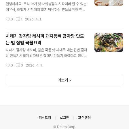
지 꺼내기 번거로우셨죠? 이 접시는 소스 칸이 일체형으로
안녕하세요! 우리 아기 첫 사회생활의 시작이라 할 수 있는
디자인되어 있어 상차림이 훨씬 깔끔해집니다. 설거지 거
이유식, 어떻게 시작해야 할지 막막하신 분들을 위해 핵심
리가 줄어드는 건 덤이에요!🎨 2. 음식을 주인공으로 만드
만 콕콕 집어 정리해 보았습니다. 게시글로 공유해 두시고
작성시간
0
1
2026. 4. 1.
는 감각적인 패턴단조로운 접시는 이제 그만! 화사한 꽃 패
필요할 때마다 확인해 보세요! 👶✨1. 시기별 이유식 요약
턴과 비비드한 컬러감..
표단계권장 시기농도 및 입자특징초기4~6개월미음 (10
배죽)쌀미음으로 시작, 알레르기 테스트 위주중기7~8개
시래기 감자탕 레시피 돼지등뼈 감자탕 만드
월죽 (7배죽)알갱이가 있는 죽, 하루 2번 식사후기9~11개
는 법 집밥 국물요리
월무른밥 (5배죽)잇몸으로 으깨 먹는 연습, 하루 3번 식사
글 내용
완료기12개월 이후진밥유아식으로 넘어가는 단계, 자기주
시래기 감자탕 레시피, 깊은 국물 맛 제대로 내는 집밥 감자
도식 권장 2. 이유식 만들 때 절대 잊지 마세요! (TOP 4)
탕 만들기시래기 감자탕은 집에서 만들기 어렵다고 생각하
1️⃣ 소고기는 6개월부터 필수! 아기의 철분 보충을 위해 소
지만기본만 알면 밖에서 먹는 맛 못지않게 진하게 만들 수
작성시간
0
0
2026. 4. 1.
고기는 매일 조금씩 넣어주는 것이 좋습니다. 안심이나 우
있습니다.특히 시래기가 들어가면 국물이 훨씬 깊어지고해
둔살처럼 지방이 적은..
장용이나 든든한 한 끼로도 좋습니다.🛒 시래기 감자탕 재
료 (2~3인분 기준)돼지등뼈 1kg시래기 한 줌감자 2~3개
더보기
대파 1대청양고추 1~2개양념 재료고춧가루 2큰술된장 1
큰술고추장 1큰술다진 마늘 1큰술국간장 1큰술들깨가루 2
큰술👨‍🍳 시래기 감자탕 만드는 법1️⃣ 등뼈 핏물 제거돼지
등뼈는 찬물에 1~2시간 담가 핏물을 제거합니다.중간에
물을 한 번 갈아주면 좋습니다.2️⃣ 1차 삶기끓는 물에 등뼈
를 넣고 10분 정도 삶아불순물을 제거한 뒤 깨끗이 씻어줍
의안내
티스토리
로그인
고객센터
니다.3️⃣ 본격 끓이기..
© Daum Corp.