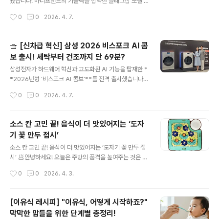
개양념: 다진 마늘 1큰술, 간장 1.5큰술, 설탕 0.5큰술, 참
왔습니다. 바디프랜드의 기술력을 집약한 플래그십 모델 *
기름 1큰술, 소금·후추 약간부침재료: 밀가루(또는 부침가
*‘733’**은 AI와 로보틱스가 결합해 전신 스트레칭의 차
작성시간
0
0
2026. 4. 7.
루), 계란 3~4개, 식용유## 2. 실패 없는 단..
원을 완전히 바꿨습니다.1. 🦾 2세대 로보틱스: 전신을 움
직이는 경이로운 가동 범위‘733’은 단순히 주무르는 수준
을 넘어 사용자의 신체를 능동적으로 움직여줍니다.하체
🧺 [신차급 혁신] 삼성 2026 비스포크 AI 콤
혁신: 좌우 다리 독립 구동은 기본, 발목 상하 회동과 고관
보 출시! 세탁부터 건조까지 단 69분?
절 상승 구조가 추가되어 하체 스트레칭 범위가 비약적으
글 내용
로 넓어졌습니다.상체 진화: 팔 마사지부의 상하 회동과 에
삼성전자가 하드웨어 혁신과 고도화된 AI 기능을 탑재한 *
어백 슬라이딩 기술로 어깨와 팔을 자유자재로 움직이며
*2026년형 ‘비스포크 AI 콤보’**를 전격 출시했습니다.
깊이 있는 자극을 전달합니다.2. 🚶‍♂️ 최초의 ‘스탠딩 설계’:
출시 2년 만에 신혼부부 필수가전으로 등극한 이 제품, 무
작성시간
0
0
2026. 4. 7.
승하차까지 도와주는 배려움직임이 불편한 분들을 위해 업
엇이 얼마나 더 좋아졌는지 핵심만 정리해 드립니다!1. ⚡
계 최초로 스탠..
국내 최대 용량 & 69분 ‘초고속’ 솔루션이번 신제품은 단
순히 용량만 커진 게 아니라 속도까지 압도적입니다.국내
소스 칸 고민 끝! 음식이 더 맛있어지는 ‘도자
최대 용량: 세탁 25kg, 건조 20kg으로 이불 빨래도 거뜬
기 꽃 만두 접시’
합니다.부스터 열교환기 추가: 메인 열교환기에 부스터를
글 내용
더해 건조 용량을 전작 대비 2kg 더 키웠습니다.프리히트
소스 칸 고민 끝! 음식이 더 맛있어지는 ‘도자기 꽃 만두 접
(Pre-heat) 건조: 탈수 단계부터 미리 온도를 높여, 세탁
시’ 🥟안녕하세요! 오늘은 주방의 품격을 높여주는 것은 물
부터 건조까지 단 69분 만에 끝냅니다. (2024년 모델 대
론, 실용성까지 완벽하게 잡은 **‘팔레스 블루밍 만두 플레
작성시간
0
0
2026. 4. 3.
비 30분 단축!)2. 🧠 더 똑똑해진 ‘생성형 AI’ 빅스..
이트’**를 소개해 드리려고 합니다.이미 감각 있는 샐러드
가게 사장님들이나 브런치 카페 사장님들 사이에서는 입소
문이 자자한 아이템인데요. 왜 그렇게 인기가 많은지 포인
[이유식 레시피] "이유식, 어떻게 시작하죠?"
트별로 콕콕 짚어드릴게요!✨ 1. 소스통이 필요 없는 ‘일체
막막한 맘들을 위한 단계별 총정리!
형 디자인’만두 먹을 때, 샐러드 드레싱 곁들일 때 따로 종
글 내용