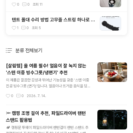
속만 교체하세요!
0
0
조회
11
텐트 폴대 수리 방법 고무줄 스트링 하나로 수
명 연장 꿀팁
1
0
조회
5
분류 전체보기
주요 글 목록
[살림템] 올 여름 필수! 얼음이 잘 녹지 않는
'스텐 이중 빙수그릇/냉면기' 추천
글 내용
이 제품은 깔끔한 감성과 뛰어난 기능성을 갖춘 '스텐 이중
진공 빙수그릇 (면기)'입니다. 얼음이나 뜨거운 음식을 담
았을 때 온도 유지력이 뛰어나며, 표면에 물방울이 맺히는
작성시간
0
0
2026. 7. 14.
결로 현상이 없어 사계절 내내 다용도로 활용하기 좋은 주
방 꿀템입니다. 1. 강력한 보온·보냉 '이중 진공 구조'결로
현상 방지: 찬 음식을 담아도 그릇 외부에 물방울이 맺히지
🔦 캠핑 조명 걸이 추천, 파일드라이버 랜턴
않아 식탁이 흥건해지지 않습니다.안전한 사용: 뜨거운 음
스탠드 활용법
식을 담아도 온기가 겉으로 직접 전달되지 않아 손으로 그
글 내용
릇을 잡을 때 데일 염려가 없습니다.온도 유지: 얼음이 쉽게
🏕 캠핑문 투웨이 파일드라이버 랜턴걸이 랜턴 스탠드 추