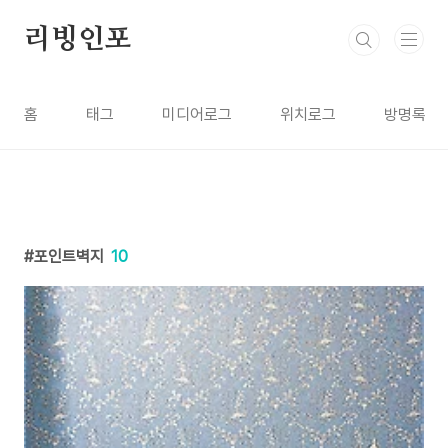
본문 바로가기
리빙인포
홈
태그
미디어로그
위치로그
방명록
포인트벽지
10