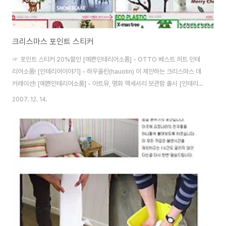
크리스마스 포인트 스티커
☞ 포인트 스티커 20%할인 [예쁜인테리어소품] - OTTO 베스트 히트 인테
리어소품! [인테리어이야기] - 하우올린(hauolin) 이 제안하는 크리스마스 데
커레이션! [예쁜인테리어소품] - 아트뮤, 명화 액세서리 보관함 출시 [인테리어
이야기] - 컬러로 포인트를 준 크리스마스 룸 데커레이션 [조 명] - 크리스마스
2007. 12. 14.
장식소품 뮤직 램프 [예쁜인테리어소품] - 동화같은 크리스마스 인테리어소품!
[조 명] - USB 은은하게 조명의 7색상이 다양하게 바뀌는 웰빙 무드등 [예쁜
인테리어소품] - 미니산장 크리스마스 트리 [예쁜인테리어소품] - 삭막한 도시
속 크리스마스 기분내기!