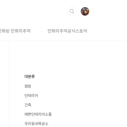
만화방 만화의추억
만화의추억공식스토어
대분류
캠핑
인테리어
건축
예쁜인테리어소품
우리동네목공소