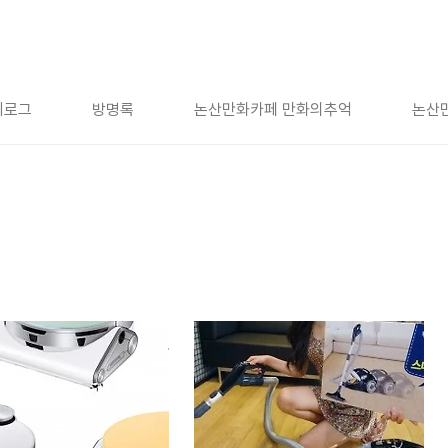
치로그
방명록
논산만화카페 만화의추억
논산