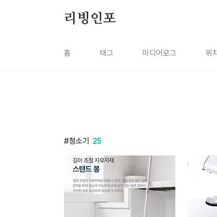
본문 바로가기
리빙인포
홈
태그
미디어로그
위
청소기
25