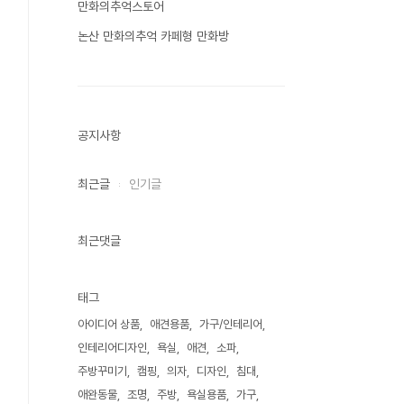
만화의추억스토어
논산 만화의추억 카페형 만화방
공지사항
최근글
인기글
최근댓글
태그
아이디어 상품
애견용품
가구/인테리어
인테리어디자인
욕실
애견
소파
주방꾸미기
캠핑
의자
디자인
침대
애완동물
조명
주방
욕실용품
가구