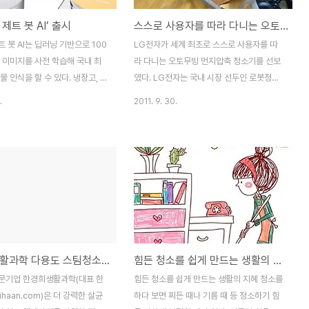
제트 봇 AI’ 출시
스스로 사용자를 따라 다니는 오토무빙 먼지압축 청소기 LG전자 ‘로보싸이킹’(모델명: VK9101LHAY)
 봇 AI는 딥러닝 기반으로 100
LG전자가 세계 최초로 스스로 사용자를 따
 이미지를 사전 학습해 국내 최
라 다니는 오토무빙 먼지압축 청소기를 선보
물 인식을 할 수 있다. 냉장고, 에
였다. LG전자는 국내 시장 선두인 로봇청소
 소파, 침대 등 집안의 다양한 가전
기에 적용한 초음파 센싱기술, 로봇제어 알고
.
2011. 9. 30.
는 물론 반려동물의 배설물, 양
리즘, 로봇 구동 메커니즘을 일반 청소기에
유리컵 등 기존에 인식하기 어려웠
접목해 손으로 청소기 본체를 끌지 않아도 사
지 구분해 내는 것이 특징이다.
용자가 움직이는 데로 스스로 따라 다니는
루션(Intel® Movidius™) 기반
‘로보싸이킹’(모델명: VK9101LHAY) 신제
사물 인식 능력을 바탕으로 가구나
품을 세계 최초로 출시했다. 신제품은 진공청
은 일반적인 사물에는 최대한 근
소기가 발명된 후 100년이 넘는 세월 동안
게 청소하고, 애완견의 배설물이
청소기는 ‘당연히 끌고 다니는 것’이란 고정
등 위험한 장애물은 스스로 회피해
관념을 완전히 뒤집는 신개념 제품으로 청소
 등 공간의 특성에 최적화된 청소
할 때 손목, 허리에 무리가 가는 부분을 획기
한경희 생활과학 다용도 스팀청소기 ‘한경희멀티스팀 MS-5000’
힘든 청소를 쉽게 만드는 생활의 지혜
또한 업계 최초로 ‘액티브 스테레
적으로 감소 시킬 수 있게 했다. 또 청소기 본
tive Stereo Camera)’ 방식
체와 흡입구를 연결하는 호스를 잡아 당겨 청
문기업 한경희생활과학(대표 한
힘든 청소를 쉽게 만드는 생활의 지혜 청소를
를 탑재해 1㎤..
소하는 경우 호스가 찢어져 고장이 날 수 있
ihaan.com)은 더 강력한 살균
하다 보면 찌든 때나 기름 때 등 청소하기 힘