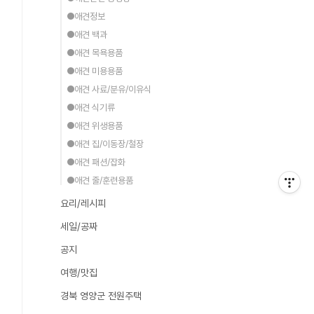
●애견정보
●애견 백과
●애견 목욕용품
●애견 미용용품
●애견 사료/분유/이유식
●애견 식기류
●애견 위생용품
●애견 집/이동장/철장
●애견 패션/잡화
●애견 줄/훈련용품
요리/레시피
세일/공짜
공지
여행/맛집
경북 영양군 전원주택