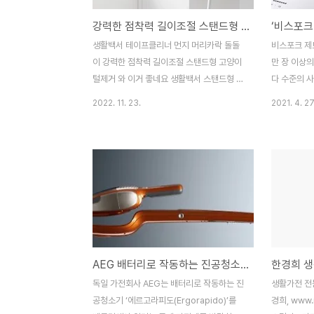
강력한 점착력 길이조절 스탠드형 테이프 클리너
‘비스포크 
생활백서 테이프클리너 먼지 머리카락 돌돌
비스포크 제트
이 강력한 점착력 길이조절 스탠드형 고양이
만 장 이상의
털제거 와 이거 좋네요 생활백서 스탠드형 테
다 수준의 사
이프 클리너 길어서 허리숙일 일도 없고~~
어컨, TV,
2022. 11. 23.
2021. 4. 27
봉이 길어서 구석구석 밀수 있어서 좋네요 #
제품과 가구
테이프클리너 #밀대
말, 전선, 
http://manhwashop.store/products/5986054977
던 장애물까
생활백서 테이프클리너 먼지 머리카락 돌돌
인텔의 AI 솔
이 강력한 점착력 길이조절 스탠드형 고양이
의 뛰어난 
털제거 : [만화의추억스토어] 생활용품/IT/캠
가전제품 같
핑용품 smartstore.naver.com
접해 꼼꼼하
나 유리컵 
거리를 두는
AEG 배터리로 작동하는 진공청소기 ‘에르고라피도(Ergorapido)’
를 해준다. 
오 카메라(Ac
독일 가전회사 AEG는 배터리로 작동하는 진
생활가전 전
의 3D 센서
공청소기 ‘에르고라피도(Ergorapido)’를
경희, www.