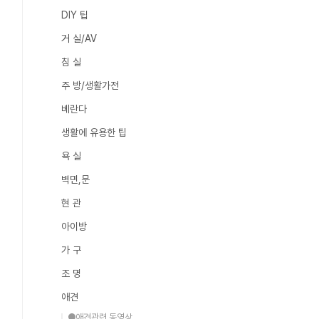
DIY 팁
거 실/AV
침 실
주 방/생활가전
베란다
생활에 유용한 팁
욕 실
벽면,문
현 관
아이방
가 구
조 명
애견
●애견관련 동영상