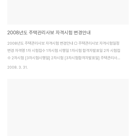
2008년도 주택관리사보 자격시험 변경안내
2008년도 주택관리사보 자격시험 변경안내 □ 주택관리사보 자격시험일정
변경 자격명 1차 시험접수 1차시험 시행일 1차시험 합격자발표일 2차 시험접
수 2차시험 [3차시험시행일] 2차시험 [3차시험합격자발표일] 주택관리사보
8.4~8.13 9.7(일) 10.15(수) 1ㆍ2차 동시접수 ㆍ시험시행ㆍ발표 □ 주택관
2008. 3. 31.
리사보 자격시험 과목별 출제비율 시험방법은 제1차시험과 제2차시험으로 시
행하며, 제1차 시험과 제2차 시험을 동시에 실시하는 경우 에는 제2차시험도
선택형을 원칙으로 주관식단답형 또는 기입형을 가미할 수 있음 구분 시험 과
목 시험범위 출제비율 시험 시간 시험방법 제1차시험 1.민법 -총칙 -총칙 90%
내외 과목당 50분 객관식 선택형 (단답형또는 기입형가미 가능) -물권,채권중
총칙ㆍ계약총 칙ㆍ매매ㆍ임..