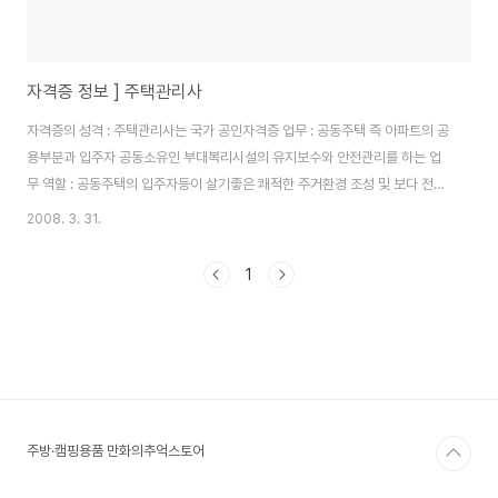
자격증 정보 ] 주택관리사
자격증의 성격 : 주택관리사는 국가 공인자격증 업무 : 공동주택 즉 아파트의 공
용부분과 입주자 공동소유인 부대복리시설의 유지보수와 안전관리를 하는 업
무 역할 : 공동주택의 입주자등이 살기좋은 쾌적한 주거환경 조성 및 보다 전문
적인 관리를 통하여 공동주택의 수명을 연장시키고 관리비의 효율적 운영으로
2008. 3. 31.
입주자등의 재산권 등을 보호함으로써 국가, 사회 및 경제발전에 일익을 담당
하는 역할 공동주택의 공용시설물의 유지관리 -기계전기놀이터주차장토목조
1
경시설 및 기타 입주자 공동소유인 부대복리시설 등의 유지관리 단지경영 -회
계관리, 노무관리, 일반행정관리, 인사관리, 입주자관리 등 공동체 문화형성의
구심체 역할 -입주자대표회의, 부녀회, 노인회를 중심으로 각종 행사 즉 주민이
함께 참여할 수 있는 행사를 개최하고 주민협..
주방·캠핑용품 만화의추억스토어