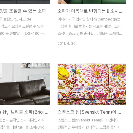
양을 조절할 수 있는 소파
소파가 마음대로 변형되는 !! 소시아 소파
 브랜드 ‘드 시드(de
이태리 가구 업체인 캄페기(Campeggi)는
서 각도와 모양을 조절할 수 있는
다양한 형태로 변형되는 새로운 개념의 소파,
80’을 선보였다. ‘DS-480’은
소시아(Sosia)를 출시했다. 패브릭 소재의 2
츠카의 아름다운 라인에서 영감
개의 분리된 의자와 가림막으로 구성된 이 소
2011. 4. 30.
자인되었기 때문에 스포티한 새로
파는 다양한 방법으로 변형되므로 필요에 맞
셉트를 갖고 있다. 최고급 가죽
게 사용하면 된다. 즉, 2개의 암체어는 물론 L
인리스 스틸 받침대 위에 정갈하
자 형태의 소파로 변형 가능하며, 1인용 침대
모습으로, 전체적인 느낌이 매우
및 탈의실로도 이용 가능하다.
자인 뿐 아니라 기능 역시 매력
www.campeggisrl.it/
-480은 각 부분의 각도를 조절
사용자의 편안함을 높여준다. 두
가 사이좋게 하나의 소파를 구성
모습인데 누구에게나 가장 편안한
코르(Cor) 社, ‘브리올 소파(Briol sofa)’ 선보여 ,편안하지만 모던한 디자인의 주택에 현대적인 감각을 더하는 제품
스벤스크 텐(Svenskt Tenn)이 비엔나의 전통적인 우아함과 현대적인 느낌을 동시에 지닌 소파
수 있도록 각 부분의 각도 조절
 앉는 부분은 일반 소파처럼 가
 社는 기본적인 소파 디자인과 자
스벤스크 텐(Svenskt Tenn)이 비엔나의
열해서 사용할 수도 있지만, 세
감각을 더한 ‘브리올 소파(Briol
전통적인 우아함과 현대적인 느낌을 동시에