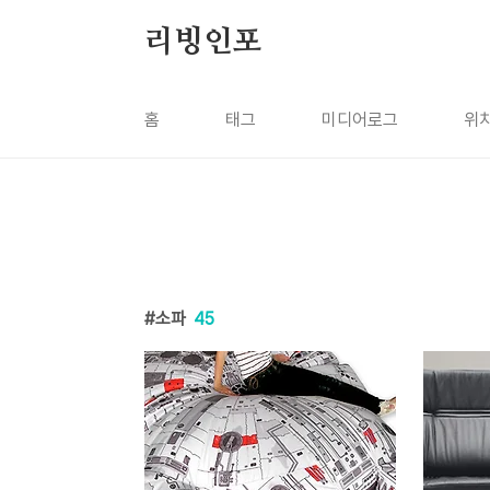
본문 바로가기
리빙인포
홈
태그
미디어로그
위
소파
45