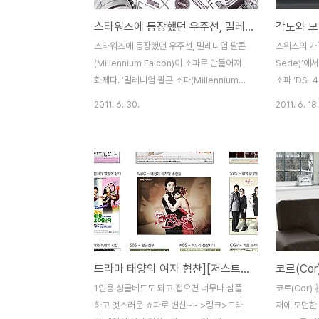
스타워즈에 등장했던 우주선, 밀레니엄 팔콘(Millennium Falcon) 소파
각도와 모
스타워즈에 등장했던 우주선, 밀레니엄 팔콘
스위스의 가구
(Millennium Falcon)이 소파로 만들어져
Sede)’에
화제다. ‘밀레니엄 팔콘 소파(Millennium
소파 ‘DS-4
Falcon bean bag chair)’는 2010 소너
클래식 스포
2011. 6. 30.
2011. 6. 18.
페스티벌의 아디다스 부스에서 사용하기 위
을 얻어 디
해 특별히 디자인된 빈 백 체어(bean bag
운 디자인 콘
chair, 솜 대신 말린 콩을 넣어 만든 소파)이
소파가 스테
다. 이 제품은 바르셀로나의 ‘우프
게 얹어진 
(Woouf)’社에서 만든 것으로, ‘우프
세련됐다. 디
(Woouf)’社는 재미있는 이미지의 빈 백
적이다. DS
(bean bag)과 빈 쿠션(bean cushion)을
할 수 있어 
판매하는 회사다. ‘밀레니엄 팔콘 소파
개의 암체어
(Millennium Falcon bean bag chair)’의
하고 있는 
드라마 태양의 여자 혐찬][저스트모던] 저스트모던 소파베드 1인용 싱글
크기는 260cm(가로) x 200cm(세로) x
자세를 취할 
50cm(높이)이며, 몇 해 전 아디다스가..
이 자유롭다.
1인용 싱글베드도 되고 접으면 너무나 심플
코르(Cor)
로로 길게 배
하고 멋스러운 쇼파로 변신~~ >링크>드라
재에 모던한 