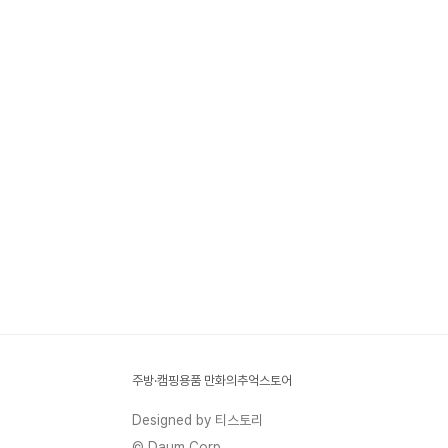
주방·캠핑용품 만화의추억스토어
Designed by 티스토리
© Daum Corp.