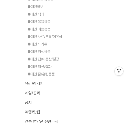
●애견정보
●애견 백과
●애견 목욕용품
●애견 미용용품
●애견 사료/분유/이유식
●애견 식기류
●애견 위생용품
●애견 집/이동장/철장
●애견 패션/잡화
●애견 줄/훈련용품
요리/레시피
세일/공짜
공지
여행/맛집
경북 영양군 전원주택