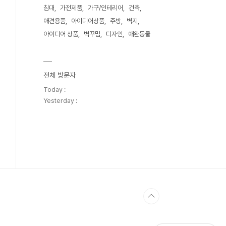
침대
가전제품
가구/인테리어
건축
애견용품
아이디어상품
주방
벽지
아이디어 상품
벽꾸밈
디자인
애완동물
전체 방문자
Today :
Yesterday :