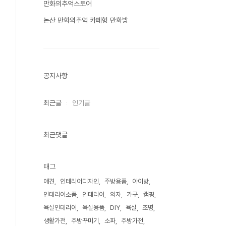
만화의추억스토어
논산 만화의추억 카페형 만화방
공지사항
최근글
인기글
최근댓글
태그
애견
인테리어디자인
주방용품
아이방
인테리어소품
인테리어
의자
가구
캠핑
욕실인테리어
욕실용품
DIY
욕실
조명
생활가전
주방꾸미기
소파
주방가전