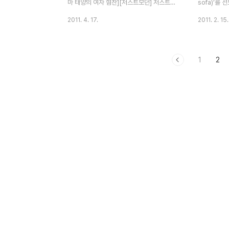
로로 배열해서
마 태양의 여자 혐찬][저스트모던] 저스트모
sofa)’를
던 소파베드 1인용 싱글 >링크>드라마 태양
인의 주택에
2011. 4. 17.
2011. 2. 15.
의 여자 혐찬][저스트모던] 저스트모던 소파
로 세련된 
베드 1인용 싱글
두텁지 않은
에 장시간 
1
2
중요한 안락
으로 나뉘어
소파에서 가
용하지 않을
끔하고 복잡하
http://www