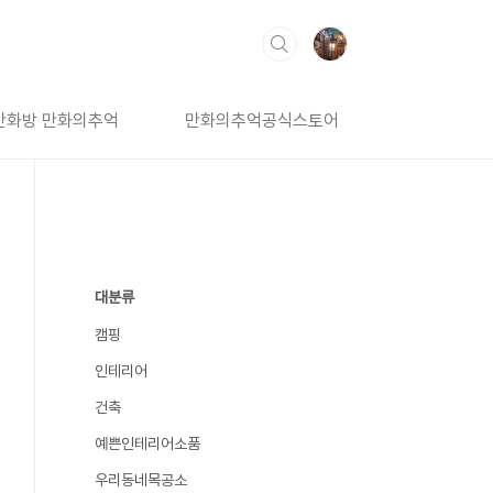
만화방 만화의추억
만화의추억공식스토어
대분류
캠핑
인테리어
건축
예쁜인테리어소품
우리동네목공소