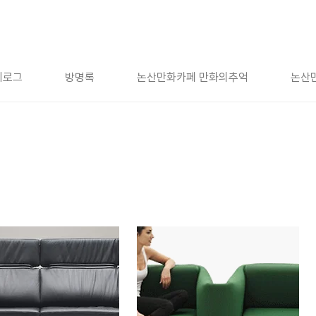
치로그
방명록
논산만화카페 만화의추억
논산