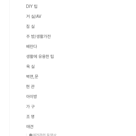
DIY 팁
거 실/AV
침 실
주 방/생활가전
베란다
생활에 유용한 팁
욕 실
벽면,문
현 관
아이방
가 구
조 명
애견
●애견관련 동영상