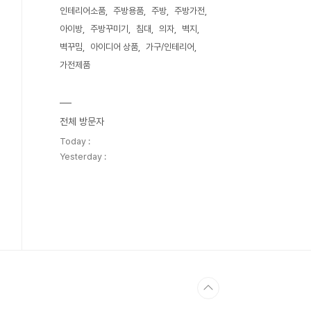
인테리어소품
주방용품
주방
주방가전
아이방
주방꾸미기
침대
의자
벽지
벽꾸밈
아이디어 상품
가구/인테리어
가전제품
전체 방문자
Today :
Yesterday :