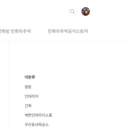
만화방 만화의추억
만화의추억공식스토어
대분류
캠핑
인테리어
건축
예쁜인테리어소품
우리동네목공소