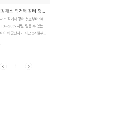
군산시, 김장채소 직거래 장터 첫날부터 '북적'
채소 직거래 장터 첫날부터 '북
 10∼20% 저렴, 믿을 수 있는
 이어져 군산시가 지난 24일부
 직거래 장터를 열고 있는 가운데
.
부터 시민들이 장터를 가득 메웠
4일부터 26일까지 수송동 롯데마
에서 관내 읍면농민이 시민들을 대
1
 무, 건고추 등 김장철 채소를 직
 있는 '2011 김장용 채소 직거래
했다. 개장 첫 날인 24일 오전
겨운 한마당으로 시작한 장터에
에서 농사를 짓는 200여 농가가
 키운 채소류를 저렴하게 판매함
자들에게 믿음을 주고 오랜만에
정을 느끼게 해줬다. 직거래 장터
 몰리는 이유는 시중가보다