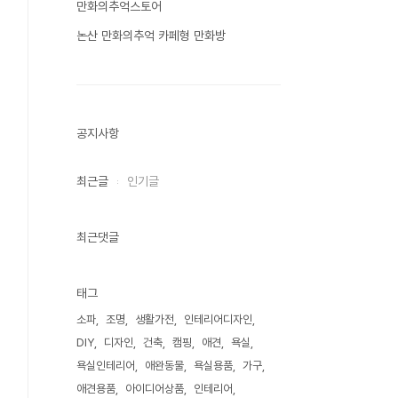
만화의추억스토어
논산 만화의추억 카페형 만화방
공지사항
최근글
인기글
최근댓글
태그
소파
조명
생활가전
인테리어디자인
DIY
디자인
건축
캠핑
애견
욕실
욕실인테리어
애완동물
욕실용품
가구
애견용품
아이디어상품
인테리어