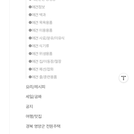
●애견정보
●애견 백과
●애견 목욕용품
●애견 미용용품
●애견 사료/분유/이유식
●애견 식기류
●애견 위생용품
●애견 집/이동장/철장
●애견 패션/잡화
●애견 줄/훈련용품
요리/레시피
세일/공짜
공지
여행/맛집
경북 영양군 전원주택