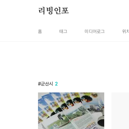
본문 바로가기
리빙인포
홈
태그
미디어로그
위
군산시
2