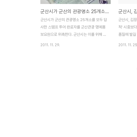
군산시가 군산의 관광명소 25개소를 모두 답사한 군산관광 스탬프투어 완주자 등록·접수
군산시가 군산의 관광명소 25개소를 모두 답
군산시, 김장
사한 스탬프 투어 완료자를 군산관광 명예홍
적' 시중보다
보요원으로 위촉한다. 군산시는 이를 위해 오
품질에 발길
는 12월 9일 까지 스탬프투어 완료자를 접수
터 김장채소
2011. 11. 29.
2011. 11. 25
받고 12월말 군산관광 명예홍보요원으로 위
개장 첫 날
촉하는 행사를 마련할 계획이다. 군산관광 명
다. 시는 2
예홍보요원으로 위촉받고자 하는 자는 관광
트 앞 공터
명소 25개소를 모두 답사하고 군산스탬프투
상으로 배추,
어 책자에 스탬프 확인을 완료한 후 오는 9일
접 판매할 수
까지 시청 관광진흥과로 방문 또는 우편접수
장터'를 마련
하면 된다. "스탬프투어"는 군산의 대표적인
각설이의 흥
역사 또는 문화명소로 구성된 투어코스를 방
는 읍면지역
문하고 각 장소에서 방문 확인 도장을 받는
참여해 직접
것으로, 군산시민 뿐만 아니라 타시도 관광객
으로써 소비
에게도 큰 호응을 얻고 있다. 군산시는 올해
시골장터의 
3월 군산관광안내소, 진포관광안내소, 채만
에 사람들이