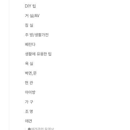
DIY 팁
거 실/AV
침 실
주 방/생활가전
베란다
생활에 유용한 팁
욕 실
벽면,문
현 관
아이방
가 구
조 명
애견
●애견관련 동영상