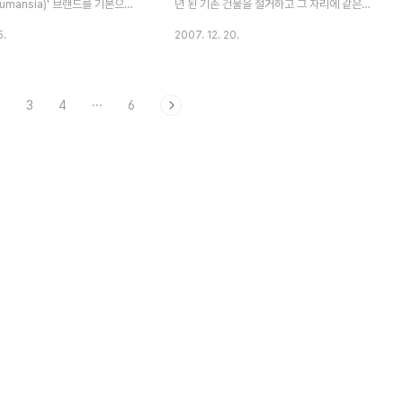
umansia)' 브랜드를 기본으로
년 된 기존 건물을 철거하고 그 자리에 같은
 기술의 조화를 형상화한 색다른
면적과 모양을 가진 건물을 짓고, 다섯 명의
5.
2007. 12. 20.
으로 관람객들의 발길을 모았다.
예술가와 한 시인이 Site Specific한 회화,
의 브랜드처럼 편안하고 여유있
조각, 시, 조명, 음향 설치를 했습니다. 이 프
, 국민임대주택과 소년소녀가정
로젝트의 하이라이트는 위의 사진에서 보는
2
3
4
···
6
 등의 공공 사업을 소개한다. 또
것처럼 전동식으로 책상 서랍처럼 열리는 공
크 등 첨단 주택을 경험할 수 있
간입니다. 3미터 정도 돌출되는 이 공간은 발
련하고 있다. Life-삶의 여유,
코니 혹은 야외 취침공간으로 사용된다고 합
-풍요로운 문화생활, Eco-친환경
니다 출처
biquitous-최첨단의 주거환경
꾸며진 공간과 함께 홈네트워크를
간, 유비쿼터스 도시 등의 미래의
 소개한다. ▶ 휴먼시아
a)란? '휴먼시아(Humansia)'는