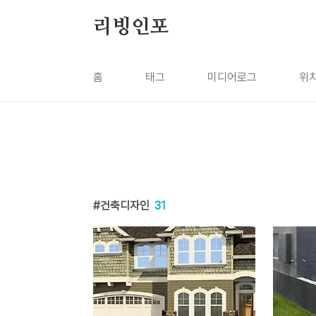
본문 바로가기
리빙인포
홈
태그
미디어로그
위
건축디자인
31