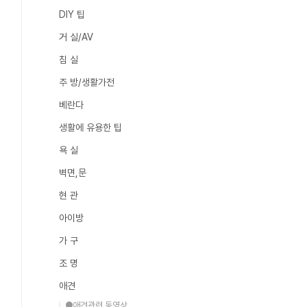
DIY 팁
거 실/AV
침 실
주 방/생활가전
베란다
생활에 유용한 팁
욕 실
벽면,문
현 관
아이방
가 구
조 명
애견
●애견관련 동영상