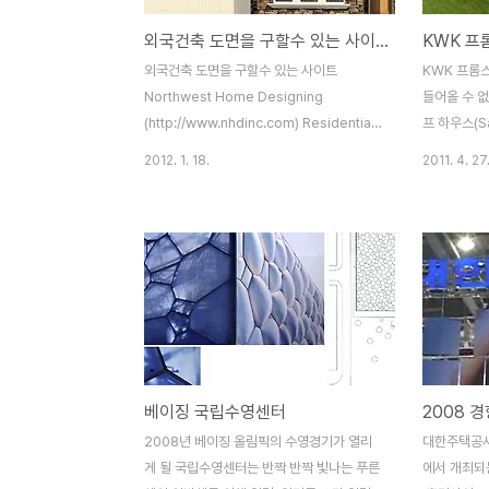
외국건축 도면을 구할수 있는 사이트
외국건축 도면을 구할수 있는 사이트
KWK 프롬스
Northwest Home Designing
들어올 수 없
(http://www.nhdinc.com) Residential
프 하우스(S
Designs
6,100 평
2012. 1. 18.
2011. 4. 27
(http://www.adlines.com/resdes)
씨가 좋은 
Alternative Home Plans
을 통해 바람
(http://www.alternativehomeplans.com)
프 모드 (sa
Theodore Dial (http://www.dial-
위와 차단되
institute.com) DesignHouse
단될 수 있다
(http://www.design-house.com)
리트 구조물
Drummond Designs
터는 야외에
(http://www.drummond-
를 위한 스크
designs.com) Farnsworth Technical
모드에서 버
베이징 국립수영센터
Services - houseplans.com
면서 벽이 열
(http://www.houseplans.com)
이프 모드에
2008년 베이징 올림픽의 수영경기가 열리
대한주택공사
때문에 뒷면
게 될 국립수영센터는 반짝 반짝 빛나는 푸른
에서 개최되