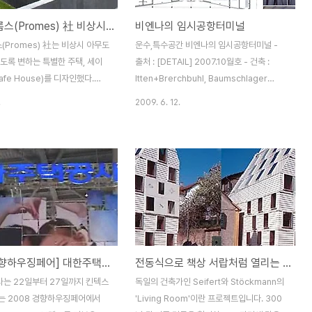
KWK 프롬스(Promes) 社 비상시 아무도 들어올 수 없도록 변하는 세이프 하우스(Safe House)
비엔나의 임시공항터미널
(Promes) 社는 비상시 아무도
운수,특수공간 비엔나의 임시공항터미널 -
도록 변하는 특별한 주택, 세이
출처 : [DETAIL] 2007.10월호 - 건축 :
afe House)를 디자인했다.
Itten+Brerchbuhl, Baumschlager
방피트 넓이의 세이프 하우스는 날
Eberle, P.ARC, Wien 비엔나 공항이
.
2009. 6. 12.
날에는 오픈하여 발코니와 큰 창문
2009년 완공을 목표로 1차 확장공사 중이
과 햇빛을 즐길 수 있으며, "세이
다. 이에 따라 공사기간 동안 공항이용자들의
fe mode)"로 바꾸면 완벽히 주
불편을 해소하기 위해 주차공간에 임시 터미
는 콘크리트 박스에서 주변과 차
널 1A를 세웠다. 규모는 51x29m로 전통적
. 세이프 모드 상태에서는 콘크
인 강철구조 방식을 취하고 표면의 모든 면을
과 전면의 셔터만 보이며 특히 셔
구멍이 많은 폴리카보네이트 합판으로 반투
서 영화를 보고 싶을 때 프로젝터
명하게 둘러쌓다. 내부공간의 기능에 따라 특
린으로 사용할 수 있다. 세이프
정한 부위의 외벽은 여러 겹의 효과를 낼 수
튼 하나만 누르면 셔터가 올라가
있는 플라스터보드가 내장된 벽으로 보강하
2008 경향하우징페어] 대한주택공사의 사람이 만나는 공간 Humansia
전동식으로 책상 서랍처럼 열리는 집!
리며 원래 상태로 돌아간다. 세
였으며, 건물 정면에 항공기 로고와 숫자, 글
서는 모든 보안 장치가 작동하기
씨들을 인쇄하여 흐릿한 느낌의 유리가 달린
는 22일부터 27일까지 킨텍스
독일의 건축가인 Seifert와 Stöckmann의
의 작은 문을 제외하고는 집에 들
안쪽 벽을 통하여 움직이는 것처럼 보..
는 2008 경향하우징페어에서
'Living Room'이란 프로젝트입니다. 300