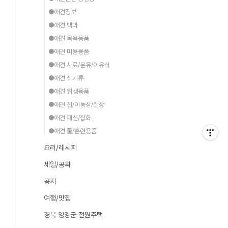
●애견정보
●애견 백과
●애견 목욕용품
●애견 미용용품
●애견 사료/분유/이유식
●애견 식기류
●애견 위생용품
●애견 집/이동장/철장
●애견 패션/잡화
●애견 줄/훈련용품
요리/레시피
세일/공짜
공지
여행/맛집
경북 영양군 전원주택