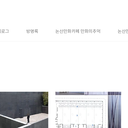
치로그
방명록
논산만화카페 만화의추억
논산