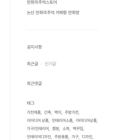
만화의추억스토어
논산 만화의추억 카페형 만화방
공지사항
최근글
인기글
최근댓글
태그
가전제품
건축
벽지
주방가전
아이디어 상품
인테리어소품
아이디어상품
가구/인테리어
캠핑
소파
벽꾸밈
인테리어디자인
주방용품
가구
디자인