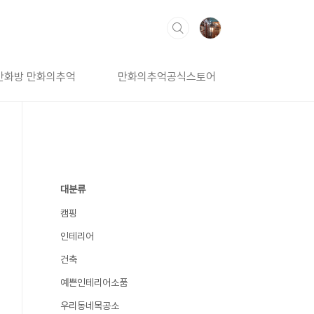
만화방 만화의추억
만화의추억공식스토어
대분류
캠핑
인테리어
건축
예쁜인테리어소품
우리동네목공소