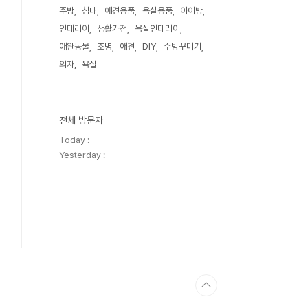
주방
침대
애견용품
욕실용품
아이방
인테리어
생활가전
욕실인테리어
애완동물
조명
애견
DIY
주방꾸미기
의자
욕실
전체 방문자
Today :
Yesterday :