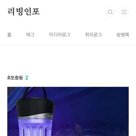
본문 바로가기
리빙인포
홈
태그
미디어로그
위치로그
방명록
포충등
2