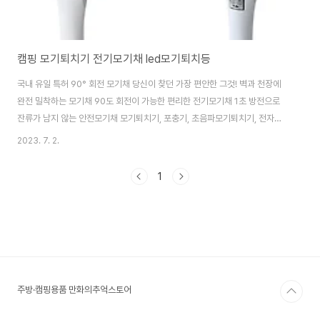
캠핑 모기퇴치기 전기모기채 led모기퇴치등
국내 유일 특허 90° 회전 모기채 당신이 찾던 가장 편안한 그것! 벽과 천장에
완전 밀착하는 모기채 90도 회전이 가능한 편리한 전기모기채 1초 방전으로
잔류가 남지 않는 안전모기채 모기퇴치기, 포충기, 초음파모기퇴치기, 전자모
기퇴치기, 벌레퇴치기, 포충등, led모기퇴치등
2023. 7. 2.
https://smartstore.naver.com/treebook1/products/8769230560
90도 회전 전기모기채 실내 캠핑 파리채 충전식 건전지 모기퇴치 3중 안전망 :
1
만화의추억스토어 [만화의추억스토어] 만화의추억 공식스토어 캠핑 / 생활용
품 / IT smartstore.naver.com 비즈모아 전격 캠핑 모기퇴치기 휴대용 led
모기퇴치등 날파리 파리 포충기 차박 캠핑랜턴 야외에서도편리한 무선 사용 캠
핑이나 차박..
주방·캠핑용품 만화의추억스토어