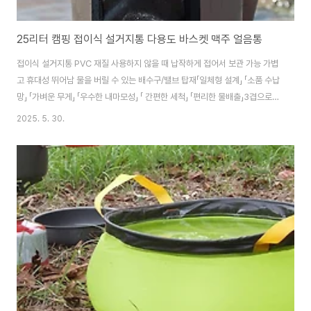
25리터 캠핑 접이식 설거지통 다용도 바스켓 맥주 얼음통
접이식 설거지통 PVC 재질 사용하지 않을 때 납작하게 접어서 보관 가능 가볍
고 휴대성 뛰어남 물을 버릴 수 있는 배수구/밸브 탑재「일체형 설계」 「소품 수납
망」 「가벼운 무게」 「우수한 내마모성」 「 간편한 세척」 「편리한 물배출」3겹으로
두꺼운 PVC 소재 채택 쉽게 직립이 가능합니다.아래로 누르면 쉽게 접히는 구
2025. 5. 30.
조라 휴대가 간편 하고 수납시 공간을 많이 차지하지 않습니다. 바닥부 플라스
틱 방수기술 처리 우수한 방수력을 자랑합니다. 양쪽 손잡이를 보강하고 넓혀
서 찢어짐을 방지하고 휴대가 간편하도록 세심하게 제작되었습니다.내부 용량
이 커서 설거지 거리를 많이 담을수 있습니다. 물을 뜰때도 효과적! 25L의 대
용량 공간 제품구매 https://smartstore.naver.com/treebook1/pro..