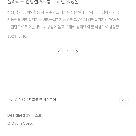
폴라리스 캠핑설거지통 드레인 워싱볼
캠핑,낚시 등 야외활동 시 필수품 드레인 워싱볼 빨래, 낚시 등 다양하게 사용
가능해요 캠핑설거지통 캠핑용설거지통 캠핑그릇정리 캠핑설거지망 PCV 방
수원단으로 뛰어난 방수 내구성이 높고 오염에 강해요 예쁜 색감으로 감성있는
분위기를 연출해요
2023. 5. 10.
https://smartstore.naver.com/treebook1/products/8280955269
폴라리스 캠핑설거지통 드레인 워싱볼 캠핑 낚시 : 만화의추억스토어 [만화의
1
추억스토어] 만화의추억 공식 스토어 생활용품 / IT / 캠핑용품
smartstore.naver.com
주방·캠핑용품 만화의추억스토어
Designed by 티스토리
© Daum Corp.