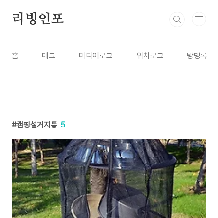
본문 바로가기
리빙인포
홈
태그
미디어로그
위치로그
방명록
캠핑설거지통
5