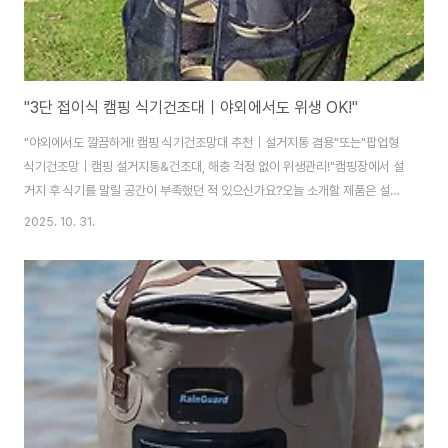
"3단 접이식 캠핑 식기건조대｜야외에서도 위생 OK!"
"야외에서도 깔끔하게! 캠핑 식기건조망대 추천｜설거지통 겸용"또는"팝업형
식기건조망｜캠핑 설거지통&건조대, 해충 걱정 없이 위생관리!"캠핑장에서 설
거지 후 식기를 말릴 공간이 부족했던 적 있으신가요?오늘 소개할 제품은 설거
지 후 깔끔한 건조까지 한 번에 해결할 수 있는캠핑 식기건조망대입니다.✔ 팝
2025. 10. 31.
업식으로 설치와 수납이 간편해요지퍼형 접이식 구조로 필요할 때만 펼쳐서 설
치,사용 후엔 납작하게 접어 보관 가능해 공간 절약에 탁월합니다.✔ 3단 분리
구조 + 넉넉한 수납총 3칸 구조로 제작되어접시, 컵, 조리도구 등을 분리해서
위생적으로 건조할 수 있어요.✔ 통풍과 위생을 고려한 튼튼한 메쉬소재일반적
인 망보다 더 촘촘하고 내구성 강한 메쉬소재로 제작되어해충 침입을 막고 통
풍은 원활하게!식기건조뿐 아니라, 과일..