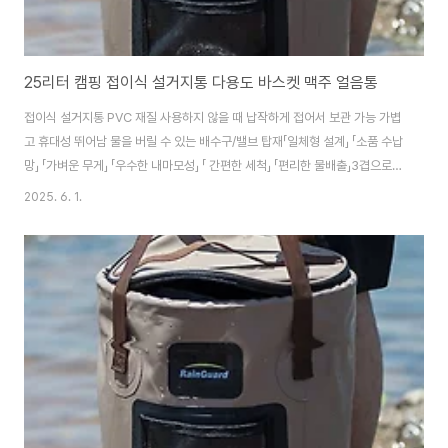
25리터 캠핑 접이식 설거지통 다용도 바스켓 맥주 얼음통
접이식 설거지통 PVC 재질 사용하지 않을 때 납작하게 접어서 보관 가능 가볍
고 휴대성 뛰어남 물을 버릴 수 있는 배수구/밸브 탑재「일체형 설계」 「소품 수납
망」 「가벼운 무게」 「우수한 내마모성」 「 간편한 세척」 「편리한 물배출」3겹으로
두꺼운 PVC 소재 채택 쉽게 직립이 가능합니다.아래로 누르면 쉽게 접히는 구
2025. 6. 1.
조라 휴대가 간편 하고 수납시 공간을 많이 차지하지 않습니다. 바닥부 플라스
틱 방수기술 처리 우수한 방수력을 자랑합니다. 양쪽 손잡이를 보강하고 넓혀
서 찢어짐을 방지하고 휴대가 간편하도록 세심하게 제작되었습니다.내부 용량
이 커서 설거지 거리를 많이 담을수 있습니다. 물을 뜰때도 효과적! 25L의 대
용량 공간 제품구매 https://smartstore.naver.com/treebook1/pro..