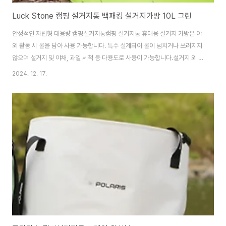
Luck Stone 캠핑 설거지통 백패킹 설거지가방 10L 그린
안정적인 자립형 대용량 캠핑설거지통캠핑 설거지통 휴대용 설거지 가방은 야
외 활동 시 물을 담아 사용 가능합니다. 특수 설계되어 물이 넘치거나 쓰러지지
않으며 설거지 및 야채, 과일 세척 등 다용도로 사용이 가능합니다.설거지 외 불
필요 할 때에는 주머니에 쏙 넣어 간편하게 보관이 가능하며 부피가 작아 언제
2024. 12. 17.
어디서든 휴대하면서 사용이 가능합니다.안전한 방수력 캠핑물통
https://smartstore.naver.com/treebook1/products/7286412279 Luck
Stone 대용량 캠핑 설거지통 설거지가방 물통 10L 그린 : 만화의추억스토어
[만화의추억스토어] 생활용품/IT/캠핑용품smartstore.naver.com방수재
질 및 심실링 처리로 누수를 방지하며 뛰어난 방수효과를 자랑합니다. 꼼꼼..