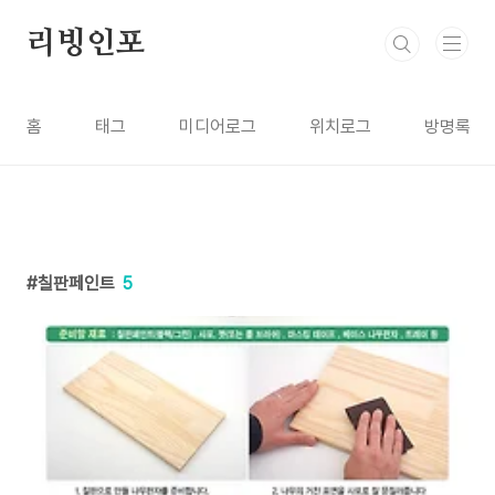
본문 바로가기
리빙인포
홈
태그
미디어로그
위치로그
방명록
칠판페인트
5