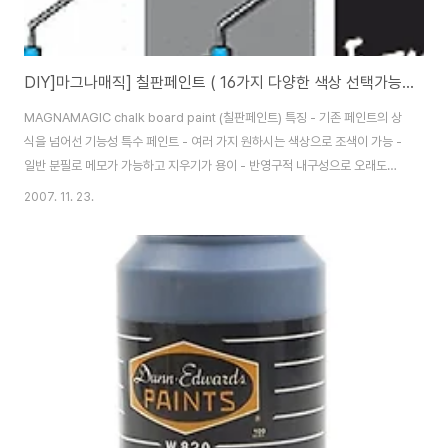
DIY]마그나매직] 칠판페인트 ( 16가지 다양한 색상 선택가능 ) 236ml - 다크블랙
MAGNAMAGIC chalk board paint (칠판페인트) 특징 - 기존 페인트의 상
식을 넘어선 기능성 특수 페인트 - 여러 가지 원하시는 색상으로 조색이 가능 -
일반 분필로 메모가 가능하고 지우기가 용이 - 반영구적 내구성으로 오래도록
사용이 가능 도포면적 1QT 당 약 18㎡ - 24㎡ - 2회도장 (도장면에 따라
2007. 11. 23.
다름) 사용방법 ① 뚜껑을 개봉후 완전히 섞이도록 저어줍니다. (미리 원하는
색으로 조색을 신청하셔도 됩니다.) ② 붓, 에어리스 등을 이용해서 부드럽게
발라줍니다. (칠판페인트는 입자가 워낙 미세하여 붓자국이 남지 않고 퍼지면
서 마르기 때문에 초보자의 경우 붓을 이용하여 두껍게 발라주면 쉽게 하실수
있습니다.) ④ 2시간 정도 잘 건조시켜줍니다. * 페인팅 하는 면에 따라 초벌
제..