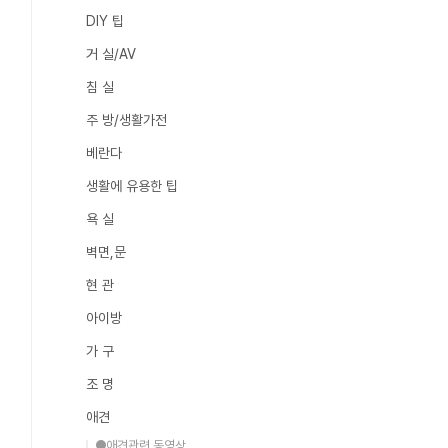
DIY 팁
거 실/AV
침 실
주 방/생활가전
베란다
생활에 유용한 팁
욕 실
벽면,문
현 관
아이방
가 구
조 명
애견
●애견관련 동영상