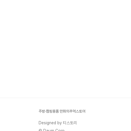
주방·캠핑용품 만화의추억스토어
Designed by 티스토리
© Daum Corp.