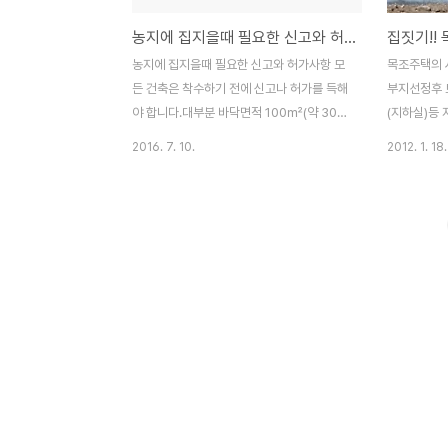
농지에 집지을때 필요한 신고와 허가사항
집짓기!!
농지에 집지을때 필요한 신고와 허가사항 모
목조주택의 
든 건축은 착수하기 전에 신고나 허가를 득해
부지선정후 
야 합니다.대부분 바닥면적 100㎡(약 30
(지하실)등 
평)이하인소형건축[농가주택]은 건축신고 대
사토, 성토
2016. 7. 10.
2012. 1. 18.
상으로 착공신고 -> 사용승인(준공)의 절차
형상은 독립형
를 거치게 됩니다. 건축인허가 대행료는 150
줄기초(조적
만원 가량입니다.이는 건축설계 비용이 포함
식)로 구분
된 것이 아니며, 건축설계도면은건축주가 제
지형 및 지반
공하고 건축신고 및 준공처리까지 대행해 주
지형이나 대
는 것에 대한 비용입니다. 물론 건축 준공에
기초를 적용
필요한 정화조준공필증,가스사용승인서,측량
이룰 수 있다
성과도 등도 별도로 제공해야 합니다. 인허가
콘크리트 줄
에 소요되는 기간은 대략1~2주이며 농지전
로 적용되고
용후 건축을 한다면 동시에 대행해 주는 곳에
기후 조건등
의뢰하는 것이 효율적이며 처리기간을 줄일
다 기초의 
수 있습니다. 부지가 지목상 대지가 아닌 임
벽면 등에 