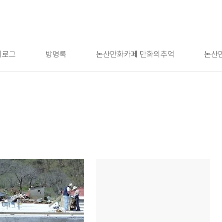
치로그
방명록
논산만화카페 만화의추억
논산