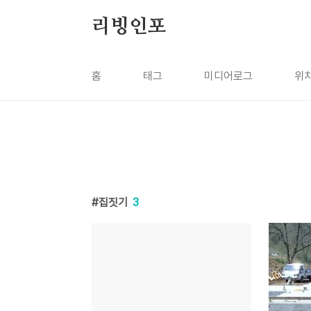
본문 바로가기
리빙인포
홈
태그
미디어로그
위
집짓기
3