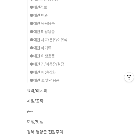
●애견정보
●애견 백과
●애견 목욕용품
●애견 미용용품
●애견 사료/분유/이유식
●애견 식기류
●애견 위생용품
●애견 집/이동장/철장
●애견 패션/잡화
●애견 줄/훈련용품
요리/레시피
세일/공짜
공지
여행/맛집
경북 영양군 전원주택