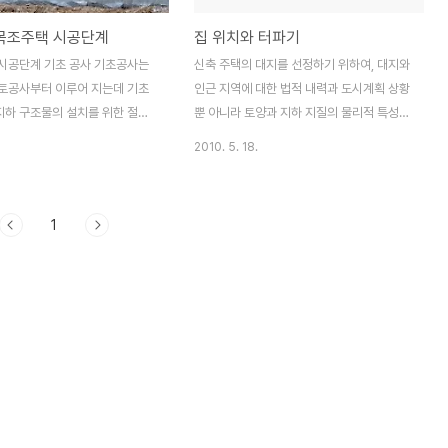
 목조주택 시공단계
집 위치와 터파기
시공단계 기초 공사 기초공사는
신축 주택의 대지를 선정하기 위하여, 대지와
토공사부터 이루어 지는데 기초
인근 지역에 대한 법적 내력과 도시계획 상황
지하 구조물의 설치를 위한 절토,
뿐 아니라 토양과 지하 지질의 물리적 특성도
등의 공정으로 진행되된다. 기초의
고려해야 한다. 대지와 인근 지역의 구획 현
2010. 5. 18.
 기초 (나무 기둥식, 피어식)와
황과 지방자치단체의 도시계획 상황에 대한
식, 콘크리트식, 콘크리트 슬라브
조사 또한 중요하다. 도로망의 확장 계획과
된다. 기초형상의 선택은 대지의
이에 따라 예측되는 주택의 위치도 조사해야
1
 상태에 따라 결정된다. 경사진
한다. 측량은 대지의 물리적 특성을 조사하기
지의 고저차가 있을때는 독립형
위하여 필요하며, 측량사 면허증 소지자에게
함으로서 자연 조경과의 조화를
의뢰한다. 집을 앉힐 정확한 지점을 정하기
. 평지에서 목조 주택이 기초는
전에, 경계선(도로)에서 얼마나 떨어져야 하
기초 및 슬라브기초가 일반적으
는지 그리고 측면 마당에 관한 규정은 어떻게
있는데 이는 우리나라의 동절기
돼 있는지부터 살펴야 한다. 이는 집의 위치
을 감안할 때 합리적인 구조로 본
를 결정하는데 중요한 조건이므로 반드시 해
옹벽면과 지하실이 있는 경우는 외
당 관청의 건축부서에 확인해야 한다. 땅을
방수층과 단열층을 형성해야 하는
파기 전에는, 공사로 인해서 지하에 묻힌 시