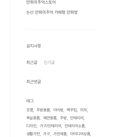
만화의추억스토어
논산 만화의추억 카페형 만화방
공지사항
최근글
인기글
최근댓글
태그
조명
주방용품
아이방
벽꾸밈
의자
욕실용품
애견용품
주방
인테리어
디자인
가구/인테리어
인테리어소품
생활가전
가구
가전제품
아이디어상품