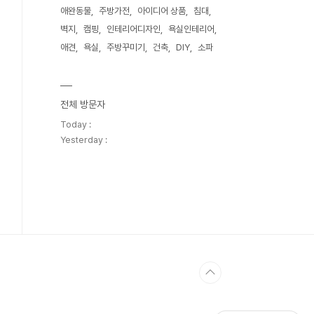
애완동물
주방가전
아이디어 상품
침대
벽지
캠핑
인테리어디자인
욕실인테리어
애견
욕실
주방꾸미기
건축
DIY
소파
전체 방문자
Today :
Yesterday :