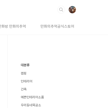
만화방 만화의추억
만화의추억공식스토어
대분류
캠핑
인테리어
건축
예쁜인테리어소품
우리동네목공소