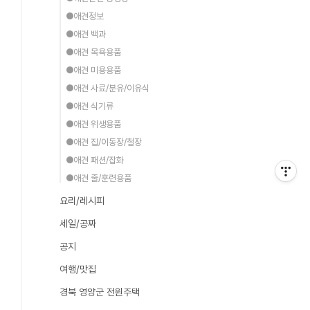
●애견정보
●애견 백과
●애견 목욕용품
●애견 미용용품
●애견 사료/분유/이유식
●애견 식기류
●애견 위생용품
●애견 집/이동장/철장
●애견 패션/잡화
●애견 줄/훈련용품
요리/레시피
세일/공짜
공지
여행/맛집
경북 영양군 전원주택