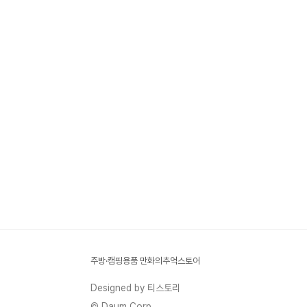
주방·캠핑용품 만화의추억스토어
Designed by 티스토리
© Daum Corp.