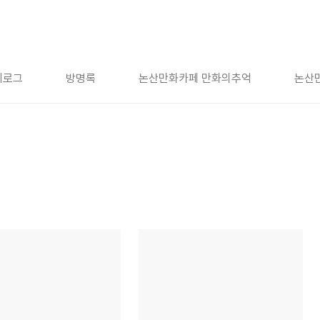
치로그
방명록
논산만화카페 만화의추억
논산