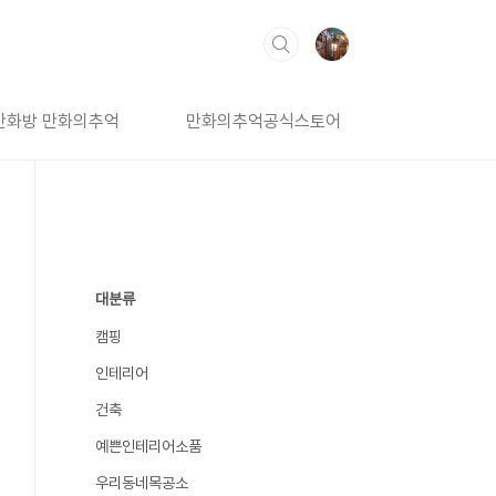
만화방 만화의추억
만화의추억공식스토어
대분류
캠핑
인테리어
건축
예쁜인테리어소품
우리동네목공소