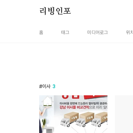
본문 바로가기
리빙인포
홈
태그
미디어로그
위
이사
3