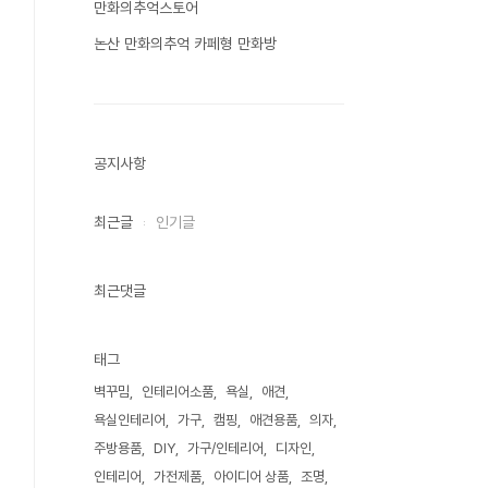
만화의추억스토어
논산 만화의추억 카페형 만화방
공지사항
최근글
인기글
최근댓글
태그
벽꾸밈
인테리어소품
욕실
애견
욕실인테리어
가구
캠핑
애견용품
의자
주방용품
DIY
가구/인테리어
디자인
인테리어
가전제품
아이디어 상품
조명