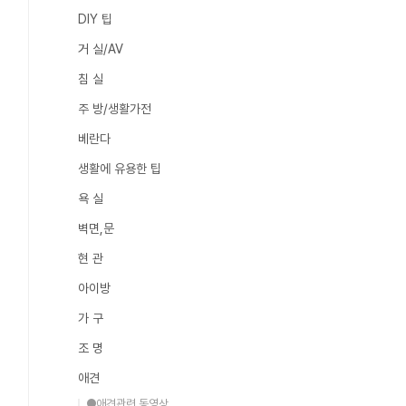
DIY 팁
거 실/AV
침 실
주 방/생활가전
베란다
생활에 유용한 팁
욕 실
벽면,문
현 관
아이방
가 구
조 명
애견
●애견관련 동영상