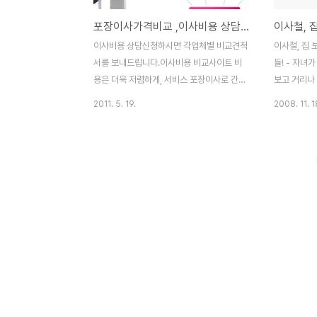
포장이사가격비교 ,이사비용 상담신청하시면 각업체별 비교견적서를 보내드립니다.이사비용 비교사이트 강남이사몰
이사비용 상담신청하시면 각업체별 비교견적
이사철, 집 
서를 보내드립니다.이사비용 비교사이트 비
들! - 자녀
용은 더욱 저렴하게, 서비스 포장이사로 간편
보고 거리나 
하게~! 주변의 도움없이 편리하게~비용은 더
이나 마트 
2011. 5. 19.
2008. 11. 1
욱 저렴하게~ 지금 신청하세요~!! > 포장이
이 편리한지 
사 , 이사비용 비교사이트 강남이사몰 자세히
철까지 얼마나
알아보기 go~~~
반 아파트라
적게 나온다는
가 있어 24
다 쪽으로 
먼지로 인한 
은 아파트일
수 있다. 소
방음벽을 설치
주자는 채광
잘 안 들어오