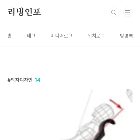
본문 바로가기
리빙인포
홈
태그
미디어로그
위치로그
방명록
의자디자인
14