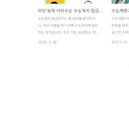
마당 농막 야외수도 수도꼭지 잠금장치
수도꼭지 잠금장치는 물 낭비를 방지하거
수도계량기의
나, 무단 사용을 막기 위해 수도꼭지에 설치
헌옷을 채우
하는 장치입니다. 주로 가정, 공공장소, 학
공기가 스며
교, 공사 현장 등에서 사용됩니다. #마당 #농
파트는 수도
2025. 3. 28.
2011. 1. 31.
막 수도꼭지 잠금장치 종류 열쇠형 잠금장치
수도계량기 
수도꼭지 손잡이에 열쇠로 잠그는 방식 공공
을 비우게 
장소나 외부 수도꼭지 보호에 적합 외부 수도
물이 흐르도
꼭지의 무단 사용 방지 물 절약 및 수도 요
당 및 화장
금 절감 어린이의 실수 방지 공사 현장이
감싸서 보온
나 농장에서 용수 관리#수도꼭지 #잠금장
드라이 등으
치 #자동 #수도꼭지 #수도 #잠금장치 #수
지근한 물로 
도꼭지자물쇠 #야외수도 #수전 #싱크수
원코드를 뽑
전 제품구매상세정보는 아래링크를 참조
[건축] - 
~~https://smartstore.naver.com/treebook1/produc
외 마당 농막 수도꼭지 잠금 커버 수도 사용
금지 잠금장치 : 만화..