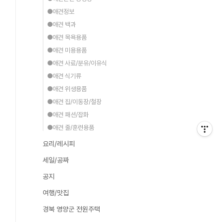
●애견정보
●애견 백과
●애견 목욕용품
●애견 미용용품
●애견 사료/분유/이유식
●애견 식기류
●애견 위생용품
●애견 집/이동장/철장
●애견 패션/잡화
●애견 줄/훈련용품
요리/레시피
세일/공짜
공지
여행/맛집
경북 영양군 전원주택