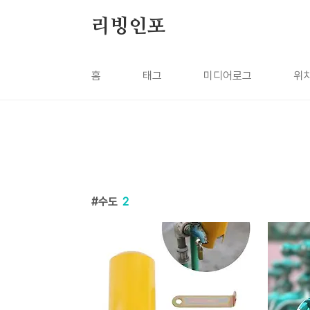
본문 바로가기
리빙인포
홈
태그
미디어로그
위
수도
2