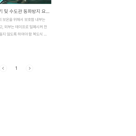
수도계량기 및 수도관 동파방지 요령!!
 보온을 위해서 보호함 내부는
고, 외부는 테이프로 밀폐시켜 찬
들지 않도록 하여야 함 복도식 아
계량기 동파가 많이 발생하므로
보온에 유의하여야 함 장기간 집
될 경우에는 수도꼭지를 조금 열어
록 하여 동파를 방지하여야 함 마
1
실 등의 노출된 수도관은 보온재로
 실시 수도관이 얼었을 때는 헤어
로 서서히 가열하여 녹이거나, 미
녹임 [DIY] - 겨울철 보일러 전
지말라고 하는데 왜 그렇습니까?
시공자료]전기와 설비공사
ts/11648632350 야