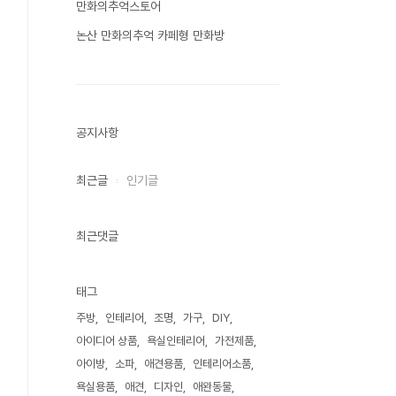
만화의추억스토어
논산 만화의추억 카페형 만화방
공지사항
최근글
인기글
최근댓글
태그
주방
인테리어
조명
가구
DIY
아이디어 상품
욕실인테리어
가전제품
아이방
소파
애견용품
인테리어소품
욕실용품
애견
디자인
애완동물