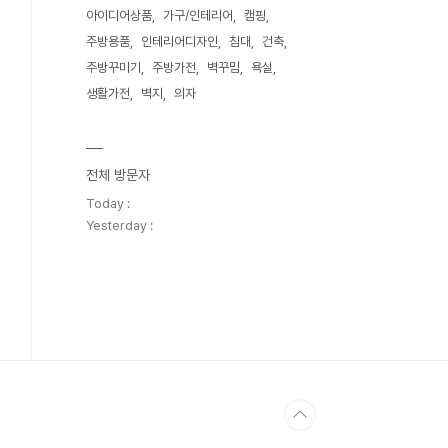
아이디어상품
가구/인테리어
캠핑
주방용품
인테리어디자인
침대
건축
주방꾸미기
주방가전
벽꾸밈
욕실
생활가전
벽지
의자
전체 방문자
Today :
Yesterday :