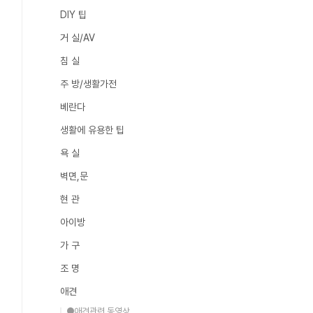
DIY 팁
거 실/AV
침 실
주 방/생활가전
베란다
생활에 유용한 팁
욕 실
벽면,문
현 관
아이방
가 구
조 명
애견
●애견관련 동영상