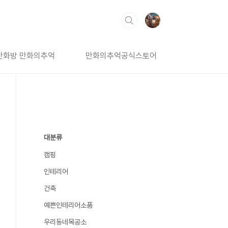
만화방 만화의추억
만화의추억공식스토어
대분류
캠핑
인테리어
건축
예쁜인테리어소품
우리동네목공소