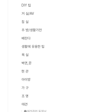
DIY 팁
거 실/AV
침 실
주 방/생활가전
베란다
생활에 유용한 팁
욕 실
벽면,문
현 관
아이방
가 구
조 명
애견
●애견관련 동영상