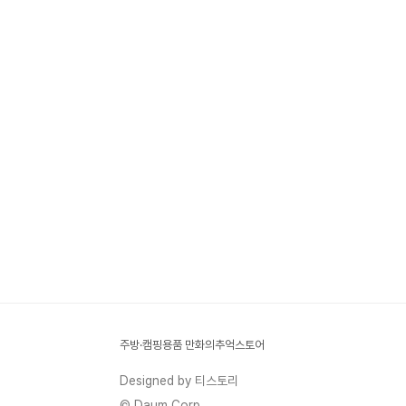
주방·캠핑용품 만화의추억스토어
Designed by 티스토리
© Daum Corp.