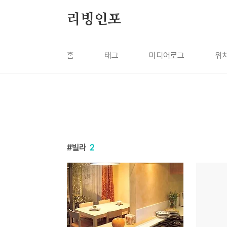
본문 바로가기
리빙인포
홈
태그
미디어로그
위
빌라
2