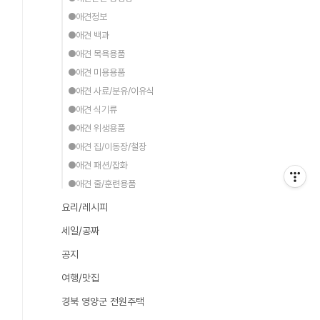
●애견정보
●애견 백과
●애견 목욕용품
●애견 미용용품
●애견 사료/분유/이유식
●애견 식기류
●애견 위생용품
●애견 집/이동장/철장
●애견 패션/잡화
●애견 줄/훈련용품
요리/레시피
세일/공짜
공지
여행/맛집
경북 영양군 전원주택