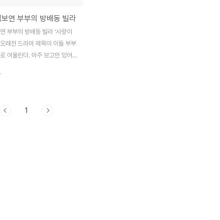
김보연 부부의 방배동 빌라
연 부부의 방배동 빌라 ‘사랑이
 오래전 드라마 제목이 이들 부부
로 어울린다. 마주 보고만 있어
 웃음을 머금는, 그래서 스무 살
.
풋한 사랑을 보는 것 같은 착각이
부. 이들의 해피 바이러스 덕에
종일 행복한 분홍색이다. 별다른
1
 멋스런 유럽 가구들 덕에 화려한
실. 좋아하는 화백들의 그림을 걸
 없었을 정도로 세팅도 제대로 못
을 찍는 것이 영 민망하다는 김보
부. 방 한편에 있는 유러피언 스
 테이블, 소파. 부부만의 공간
 특별히 아끼는 가구들을 세팅해
거실의 소파와 미니 테이블, 암체어
서 하나하나 구입한 것들이다. 분