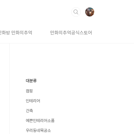
만화방 만화의추억
만화의추억공식스토어
대분류
캠핑
인테리어
건축
예쁜인테리어소품
우리동네목공소