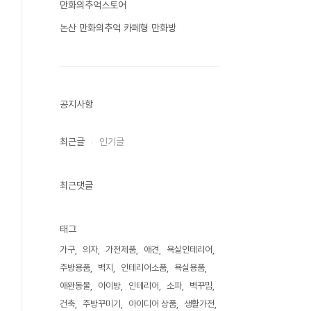
만화의추억스토어
논산 만화의추억 카페형 만화방
공지사항
최근글
인기글
최근댓글
태그
가구
의자
가전제품
애견
욕실인테리어
주방용품
벽지
인테리어소품
욕실용품
애완동물
아이방
인테리어
소파
벽꾸밈
건축
주방꾸미기
아이디어 상품
생활가전