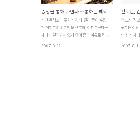
증정을 통해 자연과 소통하는 패티오 하우스 (건축가 한덕호씨 댁)
전노민, 
개인 주택보다 주차와 경비, 관리 등이 수월
전노민, 김보
한 아파트의 편리함을 갖추되, 아파트보다는
꽃피는’이란
세대가 밀집되어 있지 않아 좀더 여유로운 생
의 집엔 제대
활을 할 수 있는 빌라. 전통적으로 서울 강남
도 수줍은 듯
2007. 8. 12.
2007. 8. 11
의 고급 주택가라 일컬어져 온 방배동과 역삼
아이들의 풋
동 등에도 이제는 개인 주택보다는 빌라의 비
들게 하는 부
율이 점점 높아지고 있다. 건축가 함덕호 씨
집 안은 온
도 최근 10여 년 넘게 정들었던 역삼동 주택
꾸밈 없이도
을 허물고 그 자리에 빌라 한 채를 완공했다.
분위기의 거
하지만 이곳은 여느 빌라와 달리 구성 방식이
어둘 시간이
독특하다. 기존의 빌라는 한 건물에 층마다
했는데 사진
한두 집이 있는 아파트 구성 방식을 따라 지
연·전노민 부
어진 것이 대부분이다. 하지만 함덕호 씨가
타일의 장롱과
설계한 빌라는 4개의 독채가 일렬로 나란히
이기에 더욱
붙어서 하나의 건물을 이루고 있다. 공동 출
두었다. 1 
입문을 통할 필요 없이 자신의 현관문을 사용
등은 파리에