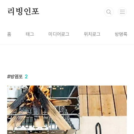
본문 바로가기
리빙인포
홈
태그
미디어로그
위치로그
방명록
방염포
2