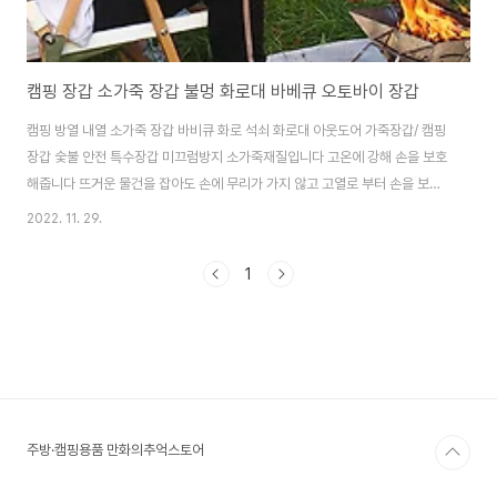
캠핑 장갑 소가죽 장갑 불멍 화로대 바베큐 오토바이 장갑
캠핑 방열 내열 소가죽 장갑 바비큐 화로 석쇠 화로대 아웃도어 가죽장갑/ 캠핑
장갑 숯불 안전 특수장갑 미끄럼방지 소가죽재질입니다 고온에 강해 손을 보호
해줍니다 뜨거운 물건을 잡아도 손에 무리가 가지 않고 고열로 부터 손을 보호
해줍니다. \뛰어난 통기성 빠른 열배출 손가락부분에 통기성이 뛰어나서 장시
2022. 11. 29.
간 착용해도 편안합니다. 제품구매 상세 정보는 아래링크를 참조해주세요
http://manhwashop.store/products/6845457679 캠핑 소가죽 장갑
1
화로대 바베큐 불멍 클래식 오토바이 장갑 : 만화의추억스토어 [만화의추억스
토어] 생활용품/IT/캠핑용품 smartstore.naver.com
주방·캠핑용품 만화의추억스토어