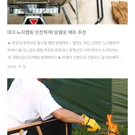
데크·노지캠핑 안전하게! 방염포 매트 추천
🔥 화로대·장작난로 필수템 캠핑 방염매트 – 열전도 차단, 안전한 노지캠핑야
외에서 즐기는 감성 캠핑,하지만 화로대나 장작난로 아래 바닥이 뜨거워지는
게 걱정되셨나요?캠핑 방염매트는🔥 화염이 지면으로 전달되는 걸 차단해주
는화로대/버너/장작난로 전용 방염포입니다.✅ 이런 상황에서 꼭 필요해요!캠
2025. 11. 5.
핑장 데크 위에서 화로대/버너 사용 시노지 캠핑 시 건초, 낙엽으로 인한 화재
위험 예방겨울철 장작난로 하부 열차단용으로 사용텐트 앞 그라운드시트 보호
용 매트로도 활용 가능🌲 제품 특징✔ 방염 특수 소재 – 열에 강한 원단 사용✔
열전도 차단 – 열이 바닥으로 전달되는 것을 방지✔ 접이식/보관 간편 – 가볍고
유연한 재질로 휴대성 우수✔ 다양한 사이즈 – 화로대/버너 크기에 따라 선택
가능✔ 깔끔한 마감과 테두리..