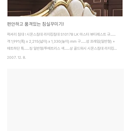
편안하고 품격있는 침실꾸미기!
럭셔리 침대 ! 시몬스침대 라지킹침대 S1017B LK 마스터 뷰티레스트 규......
격 1,991(폭) x 2,215(넓이) x 1,330(높이) mm 구......성 프레임(일반형) +
매트하단 특......징 일반형/투매트리스 색......상 골드워시 시몬스침대 라지킹침
대 SCH 142 LK 프리모 뷰티레스트 규......격 1,898(폭) x 2,230(넓이) x
2007. 12. 8.
1,405(높이) mm 구......성 프레임(일반형) + 매트하단 특......징 일반형/투매
트리스 색......상 엔틱브라운 시몬스침대 퀸침대 SCS 3464 QE 규......격
1,653(폭) x 2,121(넓이) x 1,200(높이) mm 구......성 프레임(일반형) + 매트
하단 특......징 일반형/투매트리스 색.......