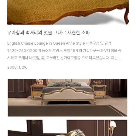
우아함과 럭져리의 멋을 그대로 재현한 소파
English Chaise Lounge in Queen Anne Style 제품구성 및 규격
1420*760*1200 제품소개 프랑스 루이 15세의 황실가구는 좌우대칭을 중
시하고 조개나 나뭇잎, 꽃, 고부라진 발가락모양을 주로 다루었습니다. 이는 또
한 로코코 스타일로도 알려져 있는데 로코코라는 말 자체가 라카일이라는 말에
2008. 1. 29.
서 진화되었는데 바위와 조개작업이라는 의미를 담고 있습니다. 루이앤 모엣은
제품 하나하나마다 직접 손으로 조각작업을 함으로써 루이 15세 당시의 엔틱
이 가진 우아함과 럭져리의 멋을 그대로 재현하였습니다. 스타일리스트의 제안
집안에 클래식한 분위기를 연출할려면 프랑스풍을 고려해 보세요. 왜냐하면 클
래식은 시간이나 유행의 흐름에 상관없이 디자인 생명이 절대로 사라지지 않기
때문입니다. 우아한..