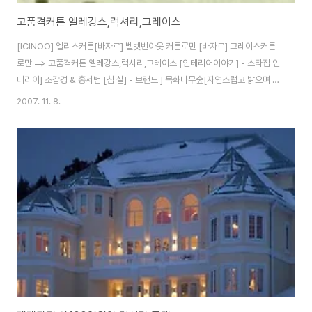
고품격커튼 엘레강스,럭셔리,그레이스
[ICINOO] 엘리스커튼[바자르] 벨벳번아웃 커튼로만 [바자르] 그레이스커튼
로만 ==> 고품격커튼 엘레강스,럭셔리,그레이스 [인테리어이야기] - 스타집 인
테리어] 조갑경 & 홍서범 [침 실] - 브랜드 ] 목화나무숲[자연스럽고 밝으며 단
순하고 실용적인 디자인 브랜드] [DIY] - DIY]커튼/로만쉐이드 사이즈 재는법
2007. 11. 8.
[DIY] - DIY]로만쉐이드 설치방법 [벽면,문] - 공주풍 다용도&바란스 커튼