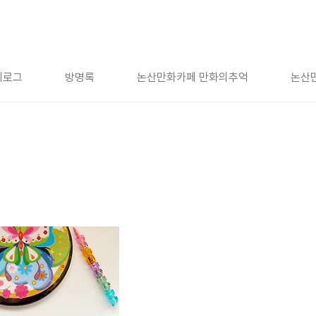
치로그
방명록
논산만화카페 만화의추억
논산