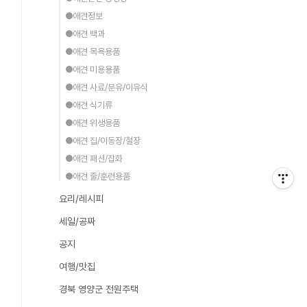
●애견정보
●애견 백과
●애견 목욕용품
●애견 미용용품
●애견 사료/분유/이유식
●애견 식기류
●애견 위생용품
●애견 집/이동장/철장
●애견 패션/잡화
●애견 줄/훈련용품
요리/레시피
세일/공짜
공지
여행/맛집
경북 영양군 전원주택