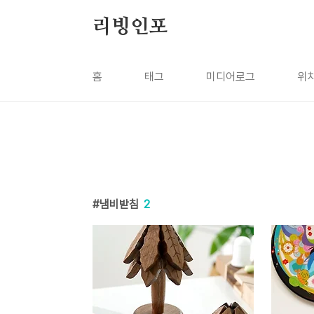
본문 바로가기
리빙인포
홈
태그
미디어로그
위
냄비받침
2