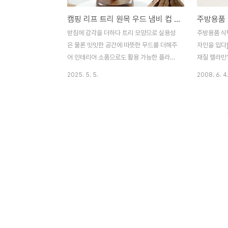
캠핑 리프 트리 원목 우드 냄비 컵 받침대 티코스터
받침에 감각을 더하다 트리 모양으로 실용성
주방용품 식
은 물론 밋밋한 공간에 따뜻한 무드를 더해주
자인을 입다
어 인테리어 소품으로도 활용 가능한 플라라
재질 멜라민1
스탠딩 리프 트리 받침대 구성품 냄비받침
주방용품 식
2025. 5. 5.
2008. 6. 4
3P, 스탠드 1P 사이즈 스탠드 | 10 X 24cm
자인을 입다
(지름X높이) 냄비받침 | 19.5 X 1.3cm (지름
X두께)CHECK POINT 내추럴한 원목 소재
내구성과 강도가 우수한 호두나무 소재를 사
용하여 견고하면서도 세련된 냄비받침나뭇잎
모양 사이사이가 줄로 튼튼하게 연결되어 있
어 자연스럽게 모양을 유지하는 스마트한 자
동 폴딩 방식이에요.힘 있게 두 줄로 고정되
어 탁월한 복원력 3개 세트 구성 나뭇잎 냄비
받침 3개가 한 세트 구성으로 이루어져 있어
손님이 많이 오는 집들이, 모임 등에도 여유
롭게 사용할 수 있어요.제품구매페이지