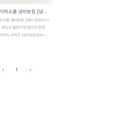
주방용품 식탁소품 냄비받침 [냄비 받침이 디자인을 입다]
탁소품 냄비받침 [냄비 받침이 디
] 제조사 쟁반가게 원산지 한국
00% 사이즈 16X16X1(cm =>
탁소품 냄비받침 [냄비 받침이 디
.
]
1