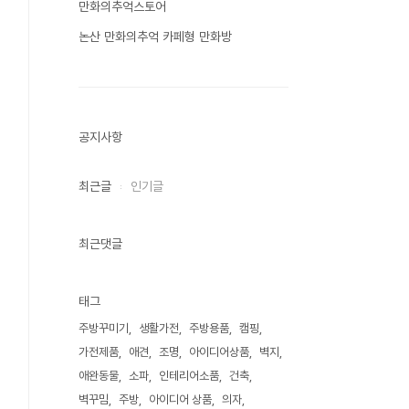
만화의추억스토어
논산 만화의추억 카페형 만화방
공지사항
최근글
인기글
최근댓글
태그
주방꾸미기
생활가전
주방용품
캠핑
가전제품
애견
조명
아이디어상품
벽지
애완동물
소파
인테리어소품
건축
벽꾸밈
주방
아이디어 상품
의자