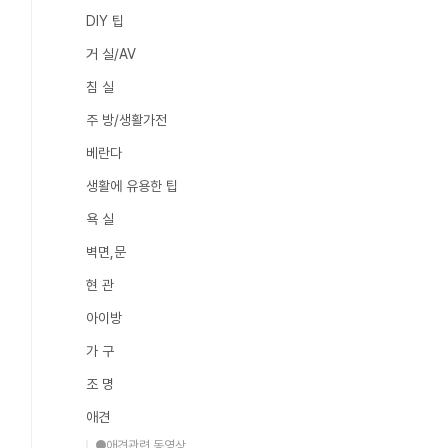
DIY 팁
거 실/AV
침 실
주 방/생활가전
베란다
생활에 유용한 팁
욕 실
벽면,문
현 관
아이방
가 구
조 명
애견
●애견관련 동영상