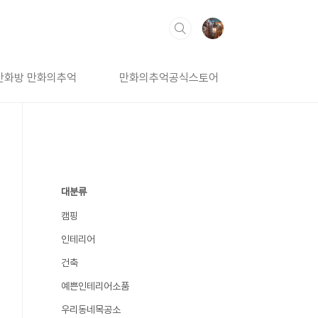
만화방 만화의추억
만화의추억공식스토어
대분류
캠핑
인테리어
건축
예쁜인테리어소품
우리동네목공소