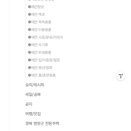
●애견정보
●애견 백과
●애견 목욕용품
●애견 미용용품
●애견 사료/분유/이유식
●애견 식기류
●애견 위생용품
●애견 집/이동장/철장
●애견 패션/잡화
●애견 줄/훈련용품
요리/레시피
세일/공짜
공지
여행/맛집
경북 영양군 전원주택