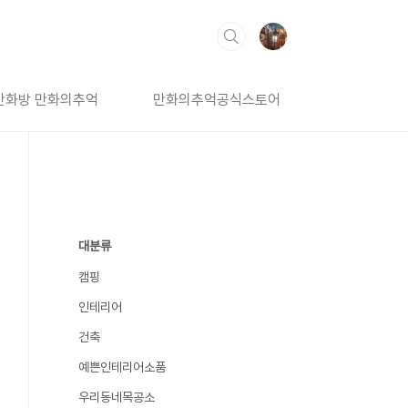
만화방 만화의추억
만화의추억공식스토어
대분류
캠핑
인테리어
건축
예쁜인테리어소품
우리동네목공소