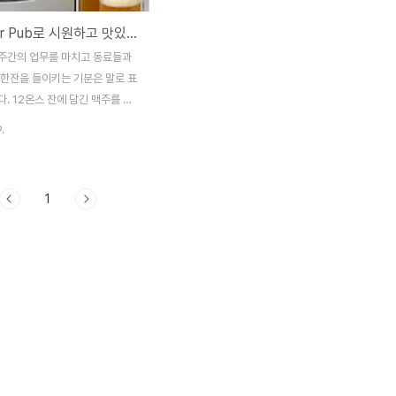
Mini Beer Pub로 시원하고 맛있는 맥주를 즐기세요! 미니 생맥주기계!
주간의 업무를 마치고 동료들과
 한잔을 들이키는 기분은 말로 표
. 12온스 잔에 담긴 맥주를 한
면 세상 부러울 것이 없어지지만,
.
 마시고 싶은 기분이 들기 마련
 밤의 이러한 행복한 기분을 좀
연출할 수 있는 방법이 한 가지
1
형기기를 이용해 맥주를 직접 뽑
이다. ‘아반티(Avanti)
 펍 미니 맥주통(Mini Pub
 Keg Dispenser)’은 5리터 용
맥주통을 보관하도록 디자인되어
 DC 파워 어댑터를 사용하기 때
어디서나 이용 가능하며, 디지털
 원하는 온도로 맥주를 조절할
전기 냉각 시스템은 소음 없이 조..