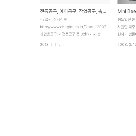
전동공구, 에어공구, 작업공구, 측정공구, 유압공구, 목공구 등 다양한 , 한국기계공구종합카탈로그
=>클릭! 상세정보
힘들었던 한
http://www.chegim.co.kr/Dbook2007/intro/intro.html
시원한 맥주
산업용공구, 가정용공구 등 8만여가지 상품
현하기 힘들다
수록 전동공구, 에어공구, 작업공구, 측정공
잔 마시고나
2013. 2. 24.
2008. 3. 19
구, 유압공구, 목공구 등 다양한 상품 취급
이내 또 한잔
이다. 금요일
더 완벽하게 
더 있다. 소
아서 마시는 것
MBD5L 미니
Mini Beer
량의 미니 
있다. AC나
문에 언제 
디스플레이로
수 있다. 열