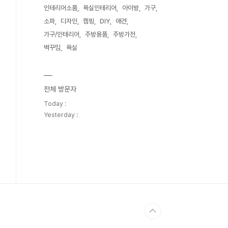
인테리어소품
욕실인테리어
아이방
가구
소파
디자인
캠핑
DIY
애견
가구/인테리어
주방용품
주방가전
벽꾸밈
욕실
전체 방문자
Today :
Yesterday :