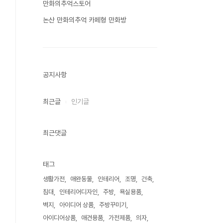
만화의추억스토어
논산 만화의추억 카페형 만화방
공지사항
최근글
인기글
최근댓글
태그
생활가전
애완동물
인테리어
조명
건축
침대
인테리어디자인
주방
욕실용품
벽지
아이디어 상품
주방꾸미기
아이디어상품
애견용품
가전제품
의자