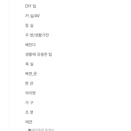
DIY 팁
거 실/AV
침 실
주 방/생활가전
베란다
생활에 유용한 팁
욕 실
벽면,문
현 관
아이방
가 구
조 명
애견
●애견관련 동영상