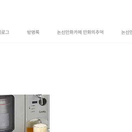
치로그
방명록
논산만화카페 만화의추억
논산