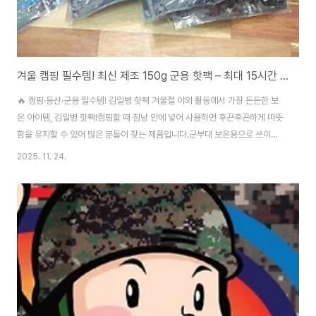
겨울 캠핑 필수템! 최신 제조 150g 군용 핫팩 – 최대 15시간 따뜻함
🔥 캠핑·등산·군용 필수템! 김일병 핫팩 겨울철 야외 활동에서 가장 든든한 보
온 아이템, 김일병 핫팩!캠핑할 때 침낭 안에 넣어 사용하면 후끈후끈하게 따뜻
함을 유지할 수 있어 많은 분들이 찾는 제품입니다.군부대 보온용으로 쓰이던
제품인 만큼방한 성능·지속력·안전성이 뛰어나 캠핑, 낚시, 등산, 스키 등 야외
2025. 11. 24.
활동에서 필수템으로 자리잡았습니다.✔ 이런 분들에게 강력 추천⛺ 캠핑 / 노
지캠핑 / 글램핑🎣 낚시, 등산, 러닝 등 겨울 야외활동🏂 골프, 스키, 보드 등 레
저 활동👮‍♂️ 경계근무, 야간근무, 야외 작업장🧘‍♂️ 근육통·뼈 시림 완화용 찜질팩
✔ 제품 정보 요약종류: 군용핫팩 / 일회용 핫팩 / 붙이는 핫팩 / 손난로중량: 약
150g사이즈: 11 × 14cm최고온도: 약 70°C평균온도: ..