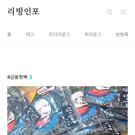
본문 바로가기
리빙인포
홈
태그
미디어로그
위치로그
방명록
군용핫팩
3