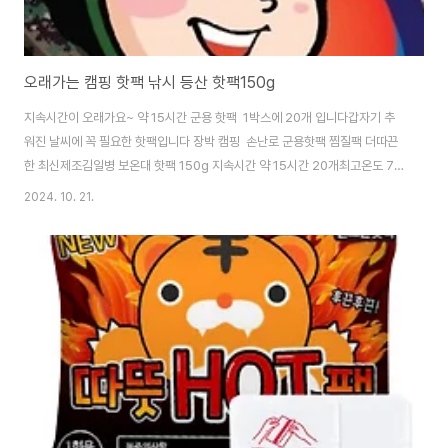
오래가는 캠핑 핫팩 낚시 등산 핫팩150g
지속시간이 오래가요~ 약 15시간 군용 핫팩 1박스에 20개 입니다갑자기 추
워진 날씨에 꼭 필요한 핫팩입니다 장박 캠핑 손난로 군용핫팩 찜질팩 더따끈
한 최신제조김일병 보온대 핫팩 150g 지속시간 약 15시간 20개최고온도 70
도 평균온도 50도 지속시간 약 15시간!제품구매사이트
2024. 10. 21.
https://smartstore.naver.com/treebook1/products/7454095456 김
일병 보온대 캠핑 낚시 등산 군인 핫팩 150g 지속시간 약 15시간 20개 : 만화
의추억스토어[만화의추억스토어] 생활용품/IT/캠핑용품
smartstore.naver.com경계근무, 동계 활동시 근육통, 뼈가 저릴때 등
산, 낚시 등 야외 활동 시 골프, 스키 등 레저 활동 시 캠핑 시 침낭안에 김일
병 핫팩을 넣고 사용하..