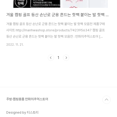
겨울 캠핑 골프 등산 손난로 군용 흔드는 핫팩 붙이는 발 핫팩 모음전
겨울 캠핑 골프 등산 손난로 군용 흔드는 핫팩 붙이는 발 핫팩 모음전 제품구매
사이트 http://manhwashop.store/products/7423956347 캠핑 골프
등산 손난로 군용 흔드는 핫팩 붙이는 발 핫팩 모음전 : 만화의추억스토어 [만
화의추억스토어] 생활용품/IT/캠핑용품 smartstore.naver.com 캠핑 골프
2022. 11. 21.
등산 손난로 군용 흔드는 핫팩 붙이는 발 핫팩 모음전 22년생산 흔들어주면 따
뜻해집니다! 어디든 휴대가 편리한핫팩입니다 캠핑 골프 등산 손난로 군용핫팩
1
주머니에 넣어주셔서 사용해주시면 더욱더 따뜻하고 오래사용이 가능합니다
추운 공기중에 노출 될 경우 따뜻해지지 않을 수 있으니 가능하면 주머니에 소
지해주세요 흔드는핫팩 규격: 9.5cmx12.5cm 중량: 48.9g 붙이는핫..
주방·캠핑용품 만화의추억스토어
Designed by 티스토리