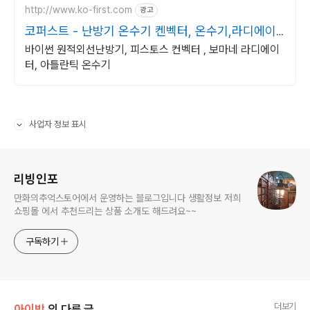
http://www.ko-first.com
광고
코퍼스트 - 난방기 온수기 켄벡터, 온수기,라디에이
터
바이썬 원적외선난방기, 피스토스 컨벡터 , 보마네 라디에이
터, 아틀란틱 온수기
사업자 정보 표시
펼치기/접기
로그 정보
리빙인포
만화의추억스토어에서 운영하는 블로그입니다 생활정보 저희
쇼핑몰 에서 추천드리는 상품 소개도 해드려요~~
구독하기
더보기
아이방
의 다른 글