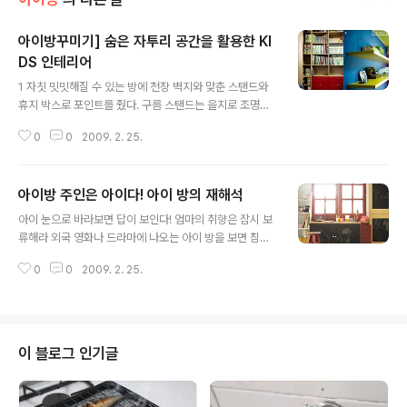
아이방꾸미기] 숨은 자투리 공간을 활용한 KI
DS 인테리어
글 내용
1 자칫 밋밋해질 수 있는 방에 천장 벽지와 맞춘 스탠드와
휴지 박스로 포인트를 줬다. 구름 스탠드는 을지로 조명상
가에서 6만원대에 구입한 것. 2 벽에 장식을 없앤 대신 작
0
0
2009. 2. 25.
은 선반을 달아 아이들 이름을 뜻하는 알파벳 이니셜을 올
려줬더니 아이들이 더 좋아한다. 3 모서리의 숨은 공간을
백배 활용한 수납장. 미리 디자인을 결정해 제작 가구 전문
아이방 주인은 아이다! 아이 방의 재해석
업체에 도면을 그려준 후 정교한 마무리를 위해 현장에서
글 내용
직접 자재를 절단해 만들었다. 4 장난감 수납장 위에 책을
아이 눈으로 바라보면 답이 보인다! 엄마의 취향은 잠시 보
꽂기 위해 커다란 선반을 달았다. 일반 기성품으로 나온 선
류해라 외국 영화나 드라마에 나오는 아이 방을 보면 침대
반은 책을 많이 올리면 무너질 수 있어서 견고한 집성목으
나 책상 위 벽면에 선반을 여러 개 달아 책이나 인형, 액자
로 선반을 제작한 뒤 벽면 속 콘크리트에 목공용 지지대를
0
0
2009. 2. 25.
등의 소품들을 조르르 올려놓거나 벽면을 사진이나 그림으
심어 넣었더니 책을 많이 올려 놓아도 흔들림 없이 견고하
로 도배하는 등 자질구레한 물건을 늘어놓은 경우를 볼 수
다. 자료출처_베스트베이비 ..
있다. 언뜻 보면 어수선한 듯하지만 방을 유심히 살펴보면
그 방의 아이가 어떤 성향을 가지고 있는지, 어떤 취미를 가
지고 있는지를 짐작케 할 만큼 개성이 뚜렷하게 나타난다.
이 블로그 인기글
그러나 우리나라 엄마들이 외국 아이의 어질러진 아이 방
을 보면, 저렇게 어수선한 곳에서 아이가 어떻게 생활할 수
있을까 하는 의구심을 가지며 거부감을 느끼게 된다. 그렇