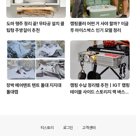
도마 행주 정리 끝! 무타공 설치 클
캠핑쿨러 어떤 거 사야 할까? 이글
립형 주방걸이 추천
루 아이스박스 인기 모델 정리
장박 에어텐트 텐트 폴대 지지대
캠핑 수납 정리템 추천｜IGT 캠핑
폴대캡
테이블 사이드 스토리지 랙 바스켓
설치와 장점
의안내
티스토리
로그인
고객센터