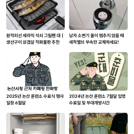
다면 우리나라 아이 방은 어떨까. 대부분 철수의 방인지 민
수의 방인지 구별할 수 없을 ..
원적외선 세라믹 석쇠 그릴팬 대｜
남자 소변기 물이 멈추지 않을 때
생선구이 삼겹살 직화불판 추천
세척밸브 부속만 교체하세요!
2025년 논산 훈련소 수료식 행사
2024년 논산 훈련소 7월달 입영
일정 6월달
수료일 및 부대개방시간