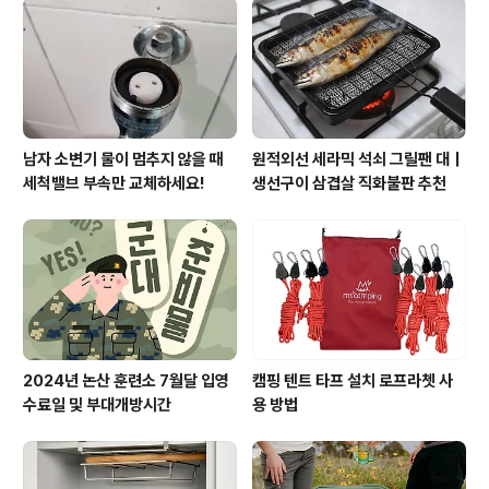
남자 소변기 물이 멈추지 않을 때
원적외선 세라믹 석쇠 그릴팬 대｜
세척밸브 부속만 교체하세요!
생선구이 삼겹살 직화불판 추천
2024년 논산 훈련소 7월달 입영
캠핑 텐트 타프 설치 로프라쳇 사
수료일 및 부대개방시간
용 방법