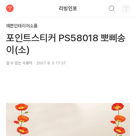
검색하기
리빙인포
티스토리
예쁜인테리어소품
포인트스티커 PS58018 뽀삐송
이(소)
알 수 없는 사용자
2007. 8. 3. 17:37