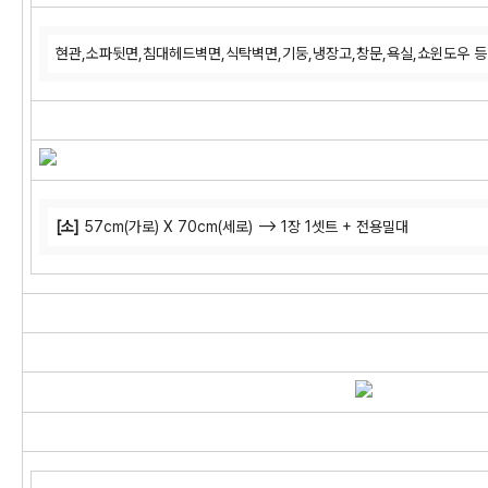
현관,소파뒷면,침대헤드벽면,식탁벽면,기둥,냉장고,창문,욕실,쇼윈도우 등
[소]
57cm(가로) X 70cm(세로) --> 1장 1셋트 + 전용밀대