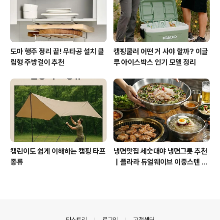
도마 행주 정리 끝! 무타공 설치 클
캠핑쿨러 어떤 거 사야 할까? 이글
립형 주방걸이 추천
루 아이스박스 인기 모델 정리
캠린이도 쉽게 이해하는 캠핑 타프
냉면맛집 세숫대야 냉면그릇 추천
종류
｜플라라 듀얼웨이브 이중스텐 대
형 면기
의안내
티스토리
로그인
고객센터