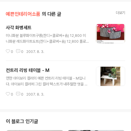
더보기
예쁜인테리어소품
의 다른 글
사각 화병세트
글 내용
미니화분 블루화이트구름(잔디+클로버+솜) 12,800 미
니화분 레드화이트도트(잔디+클로버+솜) 12,800 플로
렌스 오렌지 화병 15,000 미니리삭(블루) 2,200 미니화
0
0
2007. 8. 3.
분 화이트핑크도트(잔디+클로버+솜) 12,800 자유로운
꽃병 리삭-블루 6,300 모던 화병시리즈(FR-red) 32,00
0 Vase 16 blue :Diana 24,000 미니화분 화이트블랙
컨트리 리빙 테이블 - M
젖소(잔디+클로버+솜) 12,800 미니화분 핑크화이트구
글 내용
름(잔디+클로버+솜) 12,800
연한 아이보리 컬러의 예쁜 컨트리 리빙 테이블 - M입니
다. 아이보리 컬러에 그린 컬러 텍스트가 내추럴한 멋을 풍
기는 예쁜 제품입니다. 빈티지한 느낌으로 거친 페인팅이
0
0
2007. 8. 3.
멋스러운 제품입니다. 화분대로 사용해도 좋고 방 한구석
에 인형이나 작은 소품, 조화 등을 올려 두어도 너무 좋을
것 같네요. 인테리어 소품으로 다양한 활용이 가능한 예쁜
아이템이랍니다.^^ 사이즈: 45cm x 15.5cm 높이 20.5
cm
이 블로그 인기글