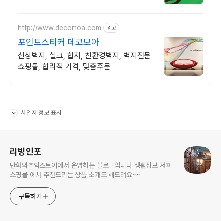
http://www.decomoa.com
광고
포인트스티커 데코모아
신상벽지, 실크, 합지, 친환경벽지, 벽지전문
쇼핑몰, 합리적 가격, 맞춤주문
사업자 정보 표시
펼치기/접기
로그 정보
리빙인포
만화의추억스토어에서 운영하는 블로그입니다 생활정보 저희
쇼핑몰 에서 추천드리는 상품 소개도 해드려요~~
구독하기