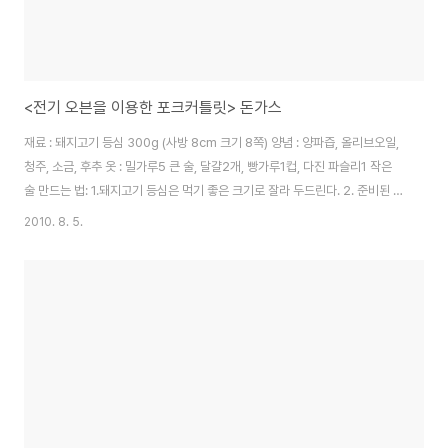
<전기 오븐을 이용한 포크커틀릿> 돈가스
재료 : 돼지고기 등심 300g (사방 8cm 크기 8쪽) 양념 : 양파즙, 올리브오일,
청주, 소금, 후추 옷 : 밀가루5 큰 술, 달걀2개, 빵가루1컵, 다진 파슬리1 작은
술 만드는 법: 1.돼지고기 등심은 먹기 좋은 크기로 잘라 두드린다. 2. 준비된 돼
지고기 등심에 양파즙, 올리브 오일, 청주, 소금, 후추를 뿌려 30분 정도 냉장고
2010. 8. 5.
에서 숙성 시킨다. 3.숙성 시킨 돼지고기에 밀가루, 곱게 푼 달걀, 물, 빵가루로
옷을 입힌다. 4.미리 예열한 210도의 오븐에 양념된 돈가스를 넣고 오일을 바
른 후 15분씩 구워낸다. 돈가스 위에 은박지를 덮어 구우면 겉면이 검게 타는
것을 방지한다. 5.영양 돈가스가 바삭하게 구워지면 접시에 담는다.