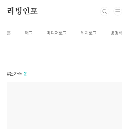
본문 바로가기
리빙인포
홈
태그
미디어로그
위치로그
방명록
돈가스
2