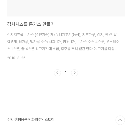
김치치즈롤 돈가스 만들기
김치치즈롤 돈가스 (4인기준) 재료: 돼지고기(등심), 치즈가루, 김치, 깻잎, 달
걀 5개, 빵가루, 밀가루 소스: 사과 1개, 키위 1개, 돈가스 소스 4스푼, 우스터소
스 1스푼, 꿀 4스푼 1. 고기위에 소금, 후추를 뿌려 밑간 한다 2. 고기를 다짐용
도구로 얇게 펴준다 3. 김치는 김칫국물을 뺀 다음 다져준다 4. 고기 위에 깻잎
2010. 3. 25.
을 깔고 치즈가루와 다진 김치를 올려 돌돌 말아준다 [tip]전분이나 녹말가루
를 발라주면 풀리지 않음 5. 밀가루 -> 계란 -> 빵가루 순으로 튀김옷을 입혀
1
준다 6. 적당한 온도에서 노릇노릇하게 튀겨준다 [tip]빵가루를 넣었을 때 바
로 기름위로 올라오면 적정 온도인 170~180˚ 7. 먹기 좋게 자른 후 소스를 뿌
려주면 완성!
주방·캠핑용품 만화의추억스토어