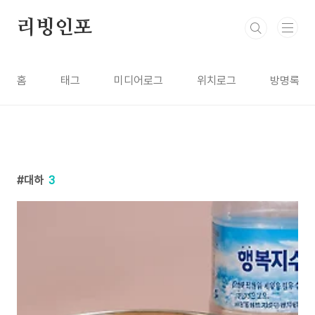
본문 바로가기
리빙인포
홈
태그
미디어로그
위치로그
방명록
대하
3