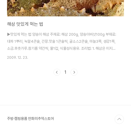
해삼 맛있게 먹는 법
▶맛있게 먹는 법 양송이 해삼 주재료: 해삼 200g, 양송이버섯100g 부재료:
대파 1뿌리, 녹말4큰술, 간장.맛술 1큰술씩, 굴소스2큰술, 마늘3쪽, 생강1쪽,
소금.후춧가루.참기름 약간씩, 물1컵, 식물성식용유. 조리법: 1. 해삼은 미지근
한 물에 충분히 불린다. 2. 불린 해삼은 편으로 썰고 뜨거운 물에 데쳐 놓는다.
2009. 12. 23.
3. 양송이는 모양을 살려 편썰고, 기름에 튀긴다. 4. 마늘, 생강, 대파를 얇게 편
썰기 한다. 5. 프라이팬에 기름을 두르고 파, 마늘, 생강을 볶아서 향을 내고 물
1
을 넣는다. 6. 맛술, 간장, 굴소스 넣은 다음 물녹말을 푼다. 7. 익혀 놓은 해삼,
양송이를 넣고 참기름을 살짝 뿌려 상에 낸다. **해삼 손질법** 해삼을 고를
때는 표피가 튼튼하고 몸이 탄력이 있는 것이 좋..
주방·캠핑용품 만화의추억스토어