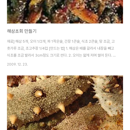
해삼초회 만들기
재료] 해삼 5개, 오이 1/2개, 파 1작은술, 간장 1큰술, 식초 2큰술, 탕 조금, 고
춧가루 조금, 초고추장 1/4컵 [만드는 법] 1. 해삼은 배를 갈라서 내장을 빼고
식초를 조금 발라서 3㎝정도 크기로 썬다. 2. 오이는 얇게 저며 썰어 둔다. 3.
해삼, 오이를 분량의 조미료에 무친다.
2009. 12. 23.