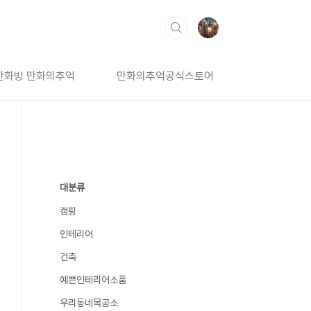
만화방 만화의추억
만화의추억공식스토어
대분류
캠핑
인테리어
건축
예쁜인테리어소품
우리동네목공소