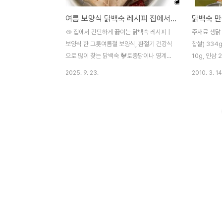
여름 보양식 닭백숙 레시피 집에서 간단하게 끓이는 법
닭백숙 
🥘 집에서 간단하게 끓이는 닭백숙 레시피 |
주재료 생닭 
보양식 한 그릇여름철 보양식, 환절기 건강식
찹쌀) 334g
으로 많이 찾는 닭백숙 🐓토종닭이나 영계를
10g, 인삼 
사용해 집에서도 깊고 담백한 맛을 낼 수 있
물(물 적당량)
2025. 9. 23.
2010. 3. 14
습니다.오늘은 기본 닭백숙 레시피를 정리해
(깨 약간),
드릴게요.✅ 준비 재료 (4인분 기준)닭 (토종
루 약간) 조리
닭 또는 영계) 1마리 (약 1.2~1.5kg)찹쌀 1컵
인분) 난이도
(2~3시간 불려두기)대파 2대마늘 10쪽생강
조리단계 적
2~3쪽통후추 1작은술물 약 3L소금, 후추
쉬움 01 깨
(간 맞추기용)👉 선택 재료 : 인삼, 대추, 황
쌀과 밤, 대
기, 감초 등 한방 재료를 추가하면 보양식 효
밥솥에 적당량
과 UP!🍳 닭백숙 만드는 법1. 재료 손질닭은
다. 03 어
깨끗하게 씻고 내장을 제거합니다.찹쌀은 미
기, 율무가루
리 불려 준비해 주세요.2. 속 채우기닭의 뱃
닭을 먼저 건
속에 불린 찹쌀, 마늘, 대추, 인삼 등을 채워
송송 썰어 넣
넣습니다.다리를 꼬아..