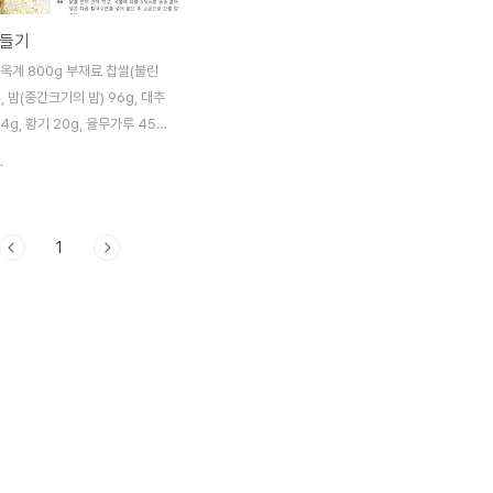
만들기
옥계 800g 부재료 찹쌀(불린
, 밤(중간크기의 밤) 96g, 대추
24g, 황기 20g, 율무가루 45g,
, 대파(파 송송썬 것) 35g, 깨
.
 소금(소금 약간), 후춧가루(후춧가
시간 50분 칼로리 764kcal (1
 재료손질 쉬움, 불조절 어려움,
1
음, 주재료개수 적음, 재료구입
끗이 씻어 손질한 옥계에 불린 찹
추, 인삼, 황기를 넣는다. 02 압력
의 물을 넣고 15분 정도 끓인
느 정도 익으면 여기에 대추, 밤, 황
를 넣고 한소끔 더 끓인다. 04
져 먹고, 국물에 파를 0.5cm로
은 다음 칼국수면을 넣어 ..