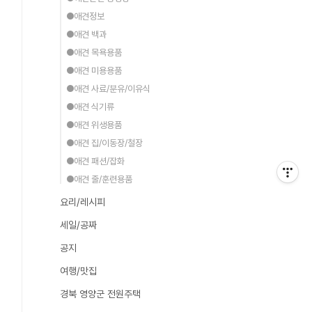
●애견정보
●애견 백과
●애견 목욕용품
●애견 미용용품
●애견 사료/분유/이유식
●애견 식기류
●애견 위생용품
●애견 집/이동장/철장
●애견 패션/잡화
●애견 줄/훈련용품
요리/레시피
세일/공짜
공지
여행/맛집
경북 영양군 전원주택