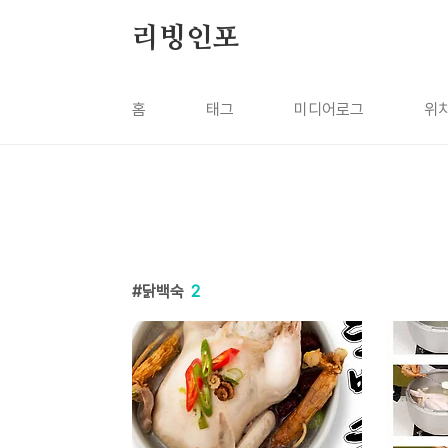
본문 바로가기
리빙인포
홈
태그
미디어로그
위
닭백숙
2