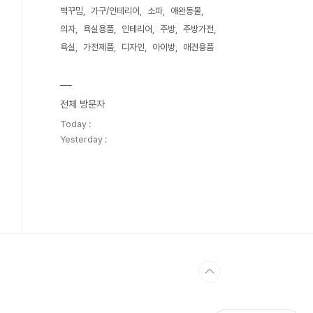
벽꾸밈
가구/인테리어
소파
애완동물
의자
욕실용품
인테리어
주방
주방가전
욕실
가전제품
디자인
아이방
애견용품
전체 방문자
Today :
Yesterday :