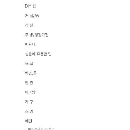
DIY 팁
거 실/AV
침 실
주 방/생활가전
베란다
생활에 유용한 팁
욕 실
벽면,문
현 관
아이방
가 구
조 명
애견
●애견관련 동영상