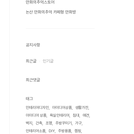
만화의추억스토어
논산 만화의추억 카페형 만화방
공지사항
최근글
인기글
최근댓글
태그
인테리어디자인
아이디어상품
생활가전
아이디어 상품
욕실인테리어
침대
애견
벽지
건축
조명
주방꾸미기
가구
인테리어소품
DIY
주방용품
캠핑