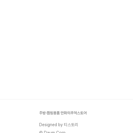
주방·캠핑용품 만화의추억스토어
Designed by 티스토리
© Daum Corp.