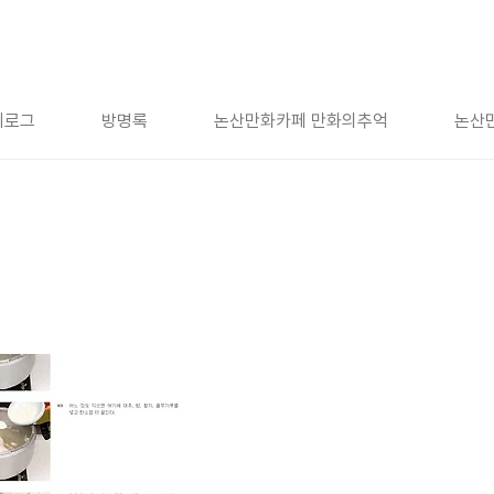
치로그
방명록
논산만화카페 만화의추억
논산