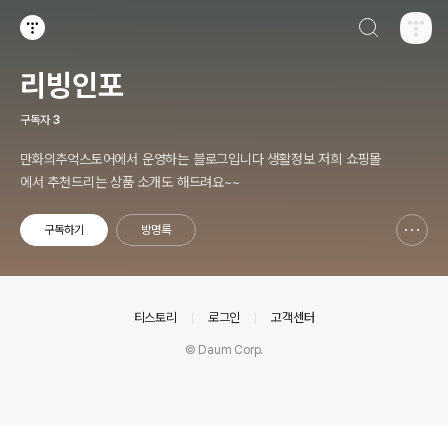
검색하기
티스토리
리빙인포
구독자
3
만화의추억스토어에서 운영하는 블로그입니다 생활정보 저희 쇼핑몰
에서 추천드리는 상품 소개도 해드려요~~
구독하기
방명록
신고하기 레이어
열기
의안내
티스토리
로그인
고객센터
© Daum Corp.