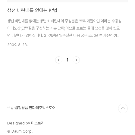
생선 비린내를 없애는 방법
생선 비린내를 없애는 방법 1. 비린내의 주성분은 ‘트리메틸아민’이라는 수용성
아미노산(단백질을 구성하는 기본 단위)이므로 흐르는 물에 생선을 많이 씻으
면 비린내가 없어집니다. 2. 생선을 밑손질한 다음 굵은 소금을 뿌려주면 생선
의 비린내를 없애주면서 생선살을 탄력있게 만들어 줍니다. 3. 생강, 마늘, 파,
2009. 6. 28.
양파를 함께 넣어 조리하면 비린내와 결합하여 냄새를 다소 중화시킬 수 있습
니다. 4. 맛술이나 청주와 같은 알코올성 조미술를 넣습니다. 5. 우유에 들어있
1
는 카제인 성분이 비린내를 흡착시키므로 생선을 굽기전에 우유에 10분정도만
담갔다가 조리하면 비린내도 덜하고 담백한 맛을 살릴 수 있습니다. 6. 커피를
넣어도 비린내가 없어지는데 4인분의 경우 원두 5알 정도 넣으면 적당합니다.
생선의 DHA 성..
주방·캠핑용품 만화의추억스토어
Designed by 티스토리
© Daum Corp.