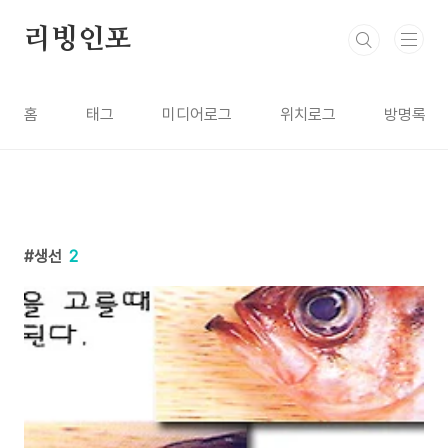
본문 바로가기
리빙인포
홈
태그
미디어로그
위치로그
방명록
생선
2