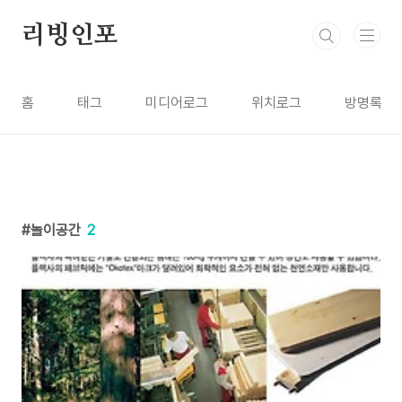
본문 바로가기
리빙인포
홈
태그
미디어로그
위치로그
방명록
놀이공간
2