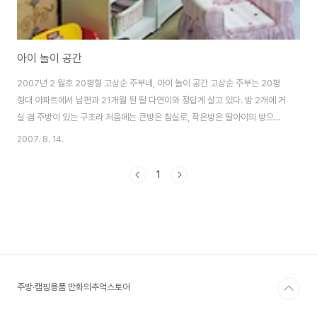
아이 놀이 공간
2007년 2 월호 20평형 고상순 주부네, 아이 놀이 공간 고상순 주부는 20평
형대 아파트에서 남편과 21개월 된 딸 다연이와 정답게 살고 있다. 방 2개에 거
실 겸 주방이 있는 구조라 처음에는 큰방은 침실로, 작은방은 딸아이의 방으로
꾸몄었다. 하지만 장난감이며 책, 자질구레한 아이 소품이 워낙 많은데다가 아
2007. 8. 14.
이가 아직 어려 항상 옆에서 돌봐 줘야 했기에 방이 너무 좁게 느껴졌다. 침실과
딸아이의 방을 바꿀까도 생각해 봤다. 하지만 작은방이 워낙 좁아 침대가 들어
1
가지 못하니 그것도 좋은 방법은 아니었다. 결국 떠오른 아이디어가 휑하니 비
워둔 거실을 활용하는 것. 소파 외에는 별다르게 큰 가구가 없어 설득력 있는 방
법이었다. 남편과 상의한 끝에 소파 맞은편의 TV를 침실로 옮기고, 대신 그 자
리에 아이 ..
주방·캠핑용품 만화의추억스토어