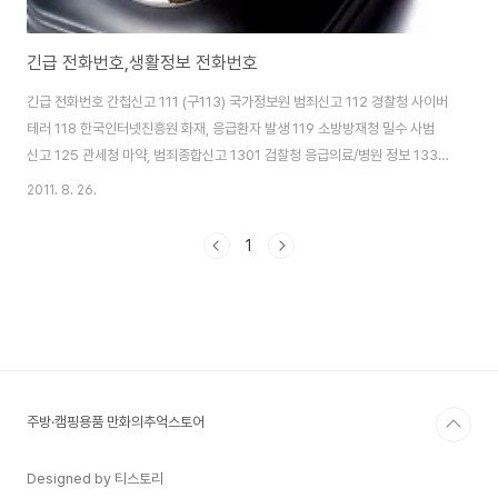
긴급 전화번호,생활정보 전화번호
긴급 전화번호 간첩신고 111 (구113) 국가정보원 범죄신고 112 경찰청 사이버
테러 118 한국인터넷진흥원 화재, 응급환자 발생 119 소방방재청 밀수 사범
신고 125 관세청 마약, 범죄종합신고 1301 검찰청 응급의료/병원 정보 1339
응급의료정보센터 해양 긴급 신고 122 해양경찰청 생활정보 전화번호 접수내
2011. 8. 26.
용 전화번호 관련기관 전화번호 안내 114 한국통신 세계시간 안내 116 한국통
신 일기예보 안내 131 한국통신 우체국민원 안내 1300 우정사업본부 관광정
1
보 안내 1330 한국관광공사 교통정보 안내 1333 국토해양부 민원 신고/상담
전화번호 정부 통합 민원서비스 110 정부민원안내 콜센터 시/도 민원신고 센
터 120 서울시 각 자치구 수도 고장신고 121 상수도사업본부 전기 고장 신고
1..
주방·캠핑용품 만화의추억스토어
Designed by 티스토리