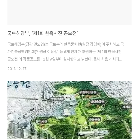
국토해양부, ‘제1회 한옥사진 공모전’
국토해양부(장관 권도엽)는 국토부와 한옥문화원(원장 장명희)이 주최하고 국
가건축정책위원회(위원장 이상정) 등 6개 단체가 후원하는 ‘제 1회 한옥사진
공모전’의 작품공모를 12월 9일부터 실시한다고 밝혔다. 올해 처음 개최되
는‘한옥사진 공모전’의 주제는 “내가 살고싶은 집, 한옥”으로 전국에 산재한 우
2011. 12. 17.
리의 건축문화자산인 한옥의 가치를 렌즈를 통해 재조명하여 고유의 아름다움
과 미를 알리는 한편, 한옥에 대한 국민적 관심을 고취시키는 홍보의 장(場)을
마련하기 위해 기획되었다. 이번 ‘한옥사진 공모전’은 한옥과 사진에 관심이 있
는 사람(거주 외국인 포함)이면 누구나 참여가 가능하며, 응모자는 공모에 관한
일정 등 자세한 내용을 공모전 홈페이지(http://www.hanok-
photocompe.or.kr)를 ..