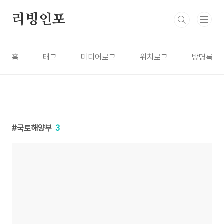
본문 바로가기
리빙인포
홈
태그
미디어로그
위치로그
방명록
국토해양부
3