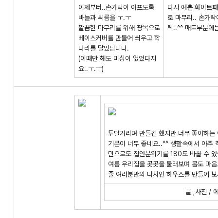
이제부터..손가락이 아프도록
다시 예쁜 화이트패
바늘과 씨름을 ㅜ.ㅜ
로 마무리.. 손가
깔끔한 마무리를 위해 광목으로
략..^^ 매트부분에
베이스커버를 만들어 씌우고 학
다리를 달았답니다.
(이때만 해도 미싱이 없었다지
요..ㅜ.ㅜ)
투덜거리며 만들긴 했지만 너무 좋아하는
기분이 너무 좋네요..^^ 생활속에서 아주
만으로도 집안분위기를 180도 바꿀 수 있
여름 우리집을 곳곳을 둘러보며 몸도 마음
줄 여러분만의 디자인 하우스를 만들어 보
글 ,사진 /