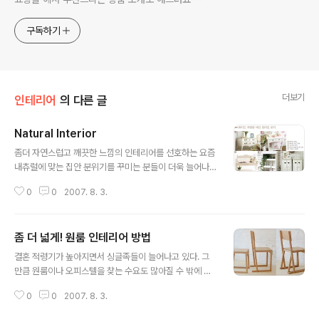
구독하기
더보기
인테리어
의 다른 글
Natural Interior
글 내용
좀더 자연스럽고 깨끗한 느낌의 인테리어를 선호하는 요즘
내츄럴에 맞는 집안 분위기를 꾸미는 분들이 더욱 늘어나
고 있습니다. 고급스러움과 세련되보이기도 한.. 또한 깔끔
0
0
2007. 8. 3.
하고 내츄럴한 느낌의 인테리어 소품에는 어떤것이 있을까
살펴보기로 하겠습니다. 내츄럴한 아이템으로는 말그대로
자연스러운 화이트 계열의 깔끔한 제품들을 선호합니다.
좀 더 넓게! 원룸 인테리어 방법
시각적으로도 화이트나 크림, 아이보리 색상등에서 편안함
글 내용
을 느낄수 있기 때문에 집안의 갖가지 가구와 가구소품등
결혼 적령기가 높아지면서 싱글족들이 늘어나고 있다. 그
을 화이트 계열의 가구로 포인트를 줍니다. 화이트 가구등
만큼 원룸이나 오피스텔을 찾는 수요도 많아질 수 밖에 없
과의 조화로운 내츄럴한 월페이퍼로는 파스텔톤 꽃무늬패
다. 더군다나 하늘 높은 줄 모르고 치솟는 집값에 신혼부부
턴의 벽지나 이미 화이트계열의 벽지를 사용하고 있다면
0
0
2007. 8. 3.
들의 신접살림 공간으로도 많이 사용되고 있다. 이러한 원
원목이나 벽돌, 플라워 계열의 월데코를 해줌으로서 새로
룸 어떻게 사용해야 더 넓게 꾸밀 수 있을까? 밝은 컬러를