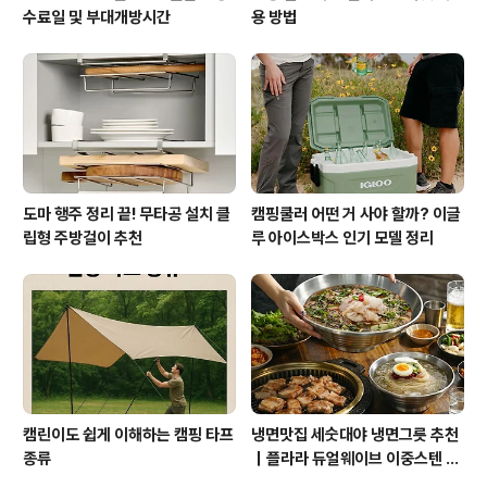
수료일 및 부대개방시간
용 방법
도마 행주 정리 끝! 무타공 설치 클
캠핑쿨러 어떤 거 사야 할까? 이글
립형 주방걸이 추천
루 아이스박스 인기 모델 정리
캠린이도 쉽게 이해하는 캠핑 타프
냉면맛집 세숫대야 냉면그릇 추천
종류
｜플라라 듀얼웨이브 이중스텐 대
형 면기