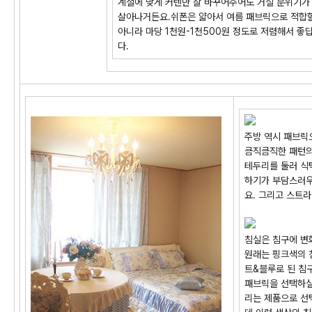
계절에 맞게 커텐만 잘 바꾸어주어도 거실 분위기가
살아나거든요.쉬폰은 얇아서 여름 패브릭으로 적합할
아니라 마당 1천원-1천500원 정도로 저렴해서 좋
다.
주방 역시 패브릭
큼직큼직한 패턴의
테두리를 둘러 식
하기가 부담스러우
요. 그리고 스트
침실은 침구에 변
원래는 핑크색의 
트&블루로 된 침
패브릭을 선택하실
리는 제품으로 선