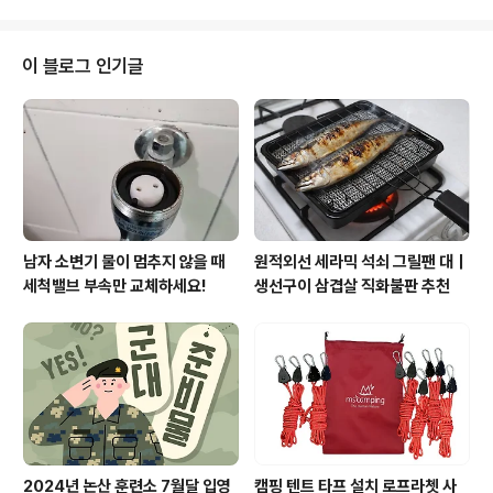
운 벽지의 느낌을 받으실수 있습니다. 화이트 가구등과의
사용한다 화이트, 옐로우, 베이지 등 밝은 컬러를 주조색으
조화로..
로 사용해야 방이 넓어보이는 것은 당연지사. 벽지도 깔끔
한 원톤에 좋다. 부분적으로만 포인트 벽지를 사용한다면
이 블로그 인기글
센스있어 보일듯 하다. 가구는 핑크나 연두색 등의 파스텔
컬러로 통일해도 아기자기하면서 밝고 명랑한 느낌을 주는
것을 권한다. 가구를 낮게 배치한다 높은 가구보다는 낮은
가구가 벽면의 빈 공간을 넓게 하여 집이 커보인다. 소파를
두더라도 키가 높은 것보다는 낮은 ..
남자 소변기 물이 멈추지 않을 때
원적외선 세라믹 석쇠 그릴팬 대｜
세척밸브 부속만 교체하세요!
생선구이 삼겹살 직화불판 추천
2024년 논산 훈련소 7월달 입영
캠핑 텐트 타프 설치 로프라쳇 사