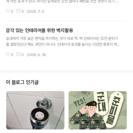
게 하는 효과가 있다. 하지만 실제로는 강한 컬러나 패턴을 쓰는 경향이 많기 때
문에 좋아하는 스타일 안에서 공간이 확장감이 들거나, 좁아 보이지 않는 벽지
0
3
2008. 7. 5.
를 고르는 요령이 필요하다. 패턴이 클수록 공간이 답답해 보이는 감이 있지만,
패턴이 커도 모노톤처럼 톤이 가라앉아 있거나 은은한 파스텔 컬러라면 안정감
이 생겨서 공간이 좁게 느껴지지 않는다. 또 패턴이 일정한 간격을 두고 규칙적
감각 있는 인테리어를 위한 벽지활용
으로 반복되는 것이 불규칙적인 패턴보다 축소감이 덜한 편. 한편 위로 상승하
글 내용
는 느낌의 패턴은 착시 효과를 주어 민무의 벽지보다 공간이 탁 트인 느낌을 준
실내에서 가장 넓은 면적을 차지하는 것이 바로 벽. 벽 인테리어는 집안 분위기
다. 대동벽지 디자이너 강남영 씨는 시선이 위나 아래로 모아지는 벽지일 경우
를 결정짓는다 해도 과언이 아니다. 인테리어 효과를 높이는 다양한 종류의 벽
패턴이 크더라도 공간이 비..
지가 쏟아져 나오는 요즘, 우리집엔 어떤 벽지가 어울릴까? 우리 아이 방에는 어
0
0
2008. 6. 18.
떤 벽지가 좋을까? 이왕이면 건강에도 도움이 되는 벽지가 어떨까? 고민 중이라
면 한 번쯤 읽어볼만한 벽지활용 정보를 소개한다. ▶ 벽지를 바꾸기로 결심했
다면 먼저 체크하자 - 전체적인 톤 결정하기 최근 쏟아져 나오는 다양한 벽지를
구경하고 있자면 사고 싶지 않은 것이 없을 정도. 하지만 벽지 자체는 예쁠지 몰
라도 우리 집에 꼭 어울리지 않을 수도 있다. 집안 분위기와 맞추기 위해서는 집
이 블로그 인기글
의 바닥재와 몰딩 등 집안 분위기를 좌우하는 집의 재료과 마감재, 가전제품을
미리 고려하여 벽..