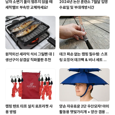
남자 소변기 물이 멈추지 않을 때
2024년 논산 훈련소 7월달 입영
세척밸브 부속만 교체하세요!
수료일 및 부대개방시간
원적외선 세라믹 석쇠 그릴팬 대｜
데크 파손 없는 캠핑 필수템: 스프
생선구이 삼겹살 직화불판 추천
링 오징어 데크팩 & 비너 세트 활
용법
캠핑 텐트 타프 설치 로프라쳇 사
양손 자유로운 2단 우산모자! 야외
용 방법
활동용 햇빛가리개 + 양산 겸용 꿀