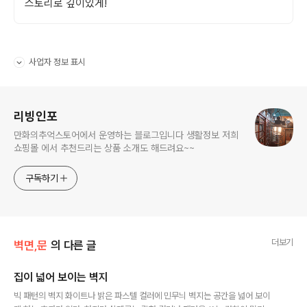
스토리로 깊이있게!
사업자 정보 표시
펼치기/접기
로그 정보
리빙인포
만화의추억스토어에서 운영하는 블로그입니다 생활정보 저희
쇼핑몰 에서 추천드리는 상품 소개도 해드려요~~
구독하기
더보기
벽면,문
의 다른 글
집이 넓어 보이는 벽지
글 내용
빅 패턴의 벽지 화이트나 밝은 파스텔 컬러에 민무늬 벽지는 공간을 넓어 보이