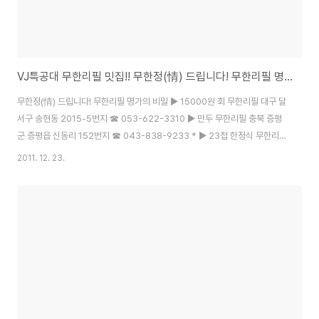
VJ특공대 무한리필 밋집!! 무한정(情) 드립니다! 무한리필 명가의 비밀
무한정(情) 드립니다! 무한리필 명가의 비밀 ▶ 15000원 회 무한리필 대구 달
서구 송현동 2015-5번지 ☎ 053-622-3310 ▶ 만두 무한리필 충북 증평
군 증평읍 신동리 152번지 ☎ 043-838-9233 * ▶ 23첩 한정식 무한리필
서울 서초구 서초4동 1692-5번지 ☎ 02-582-0662 * 돌솥밥은 무한리필
2011. 12. 23.
에 포함되지 않습니다. 그 외 23가지 반찬은 무한리필입니다. * ▶ 19800원
한우 무한리필 인천시 부평구 부평3동 773-54번지 ☎ 032-527-2345 *
상차림비 2000원은 별도로 부가됩니다 * . ▶ 7000원 돈가스 무한리필 경기
도 고양시 일산서구 대화동 2050-8번지 ☎ 031-917-0575 * 치즈 돈가스
는 무한리필이 되지 않습니다. 치즈 돈가스를 제외한..