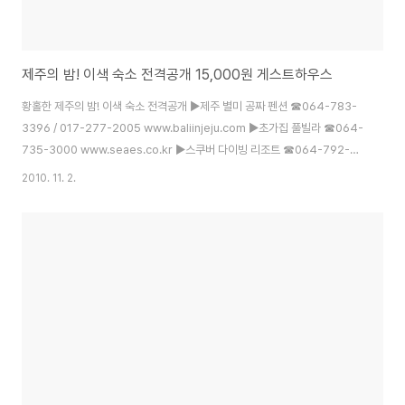
제주의 밤! 이색 숙소 전격공개 15,000원 게스트하우스
황홀한 제주의 밤! 이색 숙소 전격공개 ▶제주 별미 공짜 펜션 ☎064-783-
3396 / 017-277-2005 www.baliinjeju.com ▶초가집 풀빌라 ☎064-
735-3000 www.seaes.co.kr ▶스쿠버 다이빙 리조트 ☎064-792-
5060 www.winresort.co.kr ▶숲 속 산장 ☎064-739-4290
2010. 11. 2.
www.jejuview.com ▶15,000원 게스트하우스 ☎064-796-0800 =>네
이버에 카페 운영합니다