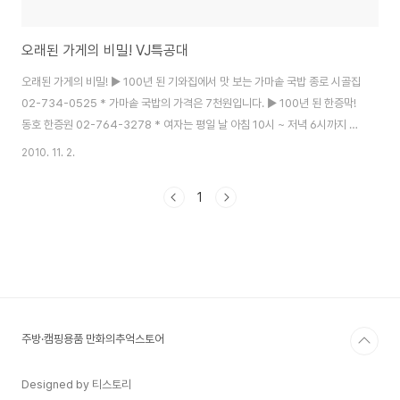
오래된 가게의 비밀! VJ특공대
오래된 가게의 비밀! ▶ 100년 된 기와집에서 맛 보는 가마솥 국밥 종로 시골집
02-734-0525 * 가마솥 국밥의 가격은 7천원입니다. ▶ 100년 된 한증막!
동호 한증원 02-764-3278 * 여자는 평일 날 아침 10시 ~ 저녁 6시까지 이
용가능하고 매주 수요일, 토요일은 24시간 이용 가능합니다. * 남자는 일, 월,
2010. 11. 2.
목, 금요일만 이용 가능하고 저녁 6시 ~ 저녁 10시까지 이용 가능합니다. * 매
주 화요일은 정기 휴일입니다. *적외선 온도계 테스토 코리아 02-2672-
1
7200 http://www.testo.co.kr/online/product/temperature.asp ▶
40년 된 국수 백양국수 063-642-2339 ▶ 75년 된 수제 등산화 송림수제
화 02-2279-1910,..
주방·캠핑용품 만화의추억스토어
Designed by 티스토리