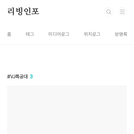
본문 바로가기
리빙인포
홈
태그
미디어로그
위치로그
방명록
VJ특공대
3