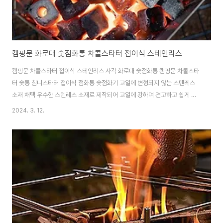
캠핑문 화로대 숯점화통 차콜스타터 접이식 스테인리스
캠핑문 차콜스타터 접이식 스테인리스 사각 화로대 숯점화통 캠핑문 차콜스타
터 숯통 침니스타터 접이식 점화통 숯점화기 고열에 변형되지 않는 스텐레스
소재 채택 우수한 스텐레스 소재로 제작되어 고열에 강하며 견고하고 쉽게 변
형되지 않습니다. 일체형 숯받침대 스텐레스 소재의 숯받침대가 있어서 안전하
2024. 3. 12.
고 편리하게 사용가능하며,일체형이라 분실의 위험도 없습니다. 물끓이기 ,음
식 조리하기 ,야외바베큐 , 편리한 전용가방 간편하게 들고 다닐수 있는 캔버스
원단의 전용가방 캠핑화로, 접이식화로대,불멍화로대, 캠핑화로대 숯,차콜 숯
점화통로 활용가능 제품구매사이트
https://smartstore.naver.com/treebook1/products/6999246162
캠핑문 차콜스타터 캠핑 스테인리스 화로대 숯점화통 MT-1..