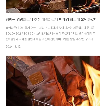
캠핑문 경량화로대 추천 메쉬화로대 백패킹 화로대 불멍화로대
불멍화로대 휴대하기 편하고 저희 쇼핑몰에서 많이 나가는 제품입니다 캠핑문
SOLO-202 / 303 304 스테인레스 메쉬 장작 화로대 미니멀 캠퍼들에게 추
천!! 불멍과 직화를 한번에 해결 조립이 간편하며 그릴을 받칠 수 있는 구조의
메쉬 화로대입니다. SOLO-202 / 303 모델의 메쉬 그릴망은 재질은 304
2024. 3. 12.
스테인리스로 내구성 또한 뛰어납니다. 1개의 그릴 받침대가 기본 제공되어 코
펠과 주전자 등을 바로 가열할 수 있습니다. 캔버스 재질의 전용 수납 가방이 포
함되어있습니다. 대부분의 캠핑장은 화로 없이 모닥불을 피울 수 없도록 되어
있는 만큼, 이런 화로대를 하나쯤 구비하시는게 좋습니다 제품구매링크~~
https://smartstore.naver.com/treebook1/products/659405..