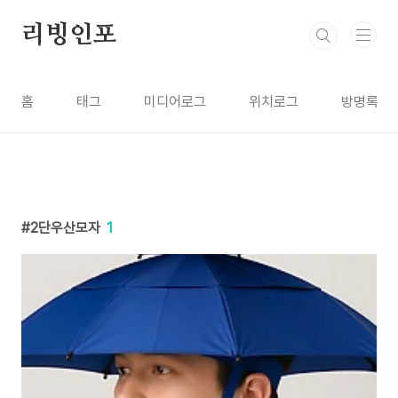
본문 바로가기
리빙인포
홈
태그
미디어로그
위치로그
방명록
2단우산모자
1