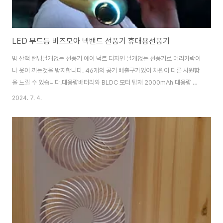
LED 무드등 비즈모아 넥밴드 선풍기 휴대용선풍기
밤 산책 런닝날개없는 선풍기 에어 덕트 디자인 날개없는 선풍기로 머리카락이
나 옷이 끼는것을 방지합니다. 46개의 공기 배출구가있어 차원이 다른 시원함
을 느낄 수 있습니다.대용량배터리와 BLDC 모터 탑재 2000mAh 대용량 배
터리와 BLDC 모터를 탑재하여 회전 소음을 획기적으로 줄이고 에너지 효율
2024. 7. 4.
을 크게 높여 장시간 사용이 가능합니다.LED 무드등 기능 기존의 넥밴드 선풍
기에서 볼 수 없었던 은은한 LED 무드등 기능이 기분까지 UP시켜줍니다. (버
튼을 길게 눌러주세요.)선풍기 / 넥밴드형 / 휴대용 / 소비전력: 5W / 캠핑선풍
기핸디선풍기 목선풍기 목걸이선풍기 넥풍기 [기능] BLDC모터 / 3단풍속 /
[배터리] 충전방식: USB-C타입 / 배터리용량: 2000mAh / [부가] LED라이
트 ..