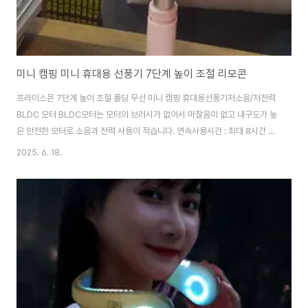
미니 캠핑 미니 휴대용 선풍기 7단계 높이 조절 리모콘
프라이스몬 7단계 높이 조절 폴딩 무선 미니 캠핑 휴대용선풍기저소음/저전력
BLDC 모터 BLDC모터는 모터의 브러시가 없어서 마찰음이 없고 내구도가 높
은 안전한 모터로 소음과 전력 사용이 적습니다. 연속사용시간 : 최대 8시간 접
고, 펴고, 늘리고 3단 변신이 가능한 설계 최대 1M(7단)까지 높이 조절이 가능
2025. 6. 18.
한 설계로 바닥에서도 책상에서도 자유롭게 사용하세요#캠핑선풍기 #탁상용
선풍기#휴대용선품기 #손풍기
https://smartstore.naver.com/treebook1/products/8677358926
프라이스몬 7단계 높이 조절 폴딩 무선 미니 캠핑 휴대용선풍기 : 만화의추억
스토어[만화의추억스토어] 만화의추억 공식 스토어 생활용품 / IT / 캠핑용품
smartstore.naver.com