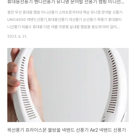
휴대용선풍기 핸디선풍기 유니영 문어발 선풍기 캠핑 미니선풍기
충전 무선 휴대용 캠핑 미니선풍기 스마트폰거치대 책상 유니영 문어발 선풍기
UNO4000 넥밴드선풍기,휴대용선풍기 넥선풍기 손선풍기 목풍기 휴대용미
니선풍기 외출시 휴대용 더운 여름 차량용 실내용 캠핑용 용도에 따라 걸이형
외출시 휴대용 손잡이형 외출시 휴대용 손잡이형 실내 혹은 사무실에서 휴대폰
2023. 6. 21.
거치형 휴대용 자연풍 4단계 조절 저소음 4000mAh 최대 12시간 12h
360° 지속 부드러운 회전
https://smartstore.naver.com/treebook1/products/8532632046
충전 무선 휴대용 캠핑 미니선풍기 스마트폰거치대 책상 유니영 문어발 선풍기
UNO4000 : 만화의 [만화의추억스토어] 만화의추억 공식 스토어 생활용품 /
IT / 캠핑용품 smartstore.naver...
목선풍기 프라이스몬 물방울 넥밴드 선풍기 Air2 넥밴드 선풍기