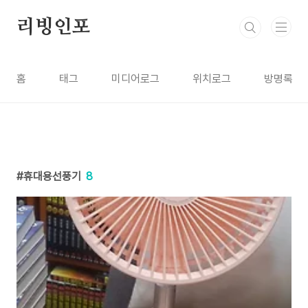
본문 바로가기
리빙인포
홈
태그
미디어로그
위치로그
방명록
휴대용선풍기
8