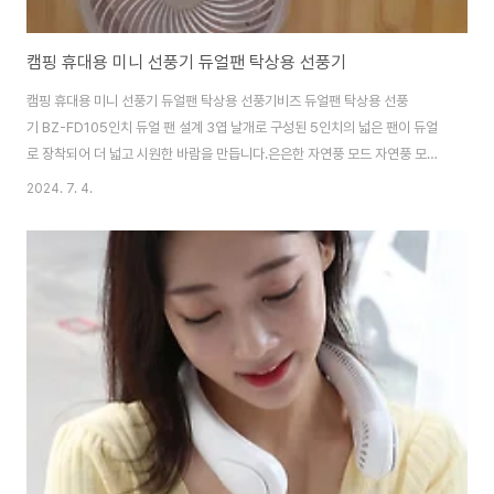
캠핑 휴대용 미니 선풍기 듀얼팬 탁상용 선풍기
캠핑 휴대용 미니 선풍기 듀얼팬 탁상용 선풍기비즈 듀얼팬 탁상용 선풍
기 BZ-FD105인치 듀얼 팬 설계 3엽 날개로 구성된 5인치의 넓은 팬이 듀얼
로 장착되어 더 넓고 시원한 바람을 만듭니다.은은한 자연풍 모드 자연풍 모드
를 켜면 1~3단 풍속을 자동으로 조절하며 자연스러운 바람을 만들어줍니다.자
2024. 7. 4.
유로운 120° 좌우 회전 좌우 120° 회전 기능으로 방안 구석구석 강력한 바람
을 넓고 빠르게 전달합니다.#선풍기#미니선풍기#실링팬 #탁상용선풍기##
손선풍기 #휴대용선풍기 #무소음선풍기 #무선선풍기 #접이식선풍기 #충전
식선풍기제품구매사이
트 https://smartstore.naver.com/treebook1/products/10481242686 비
즈 충전식 듀얼팬 탁상용선풍기 BZ-FD10 : 만화의추억스토어..