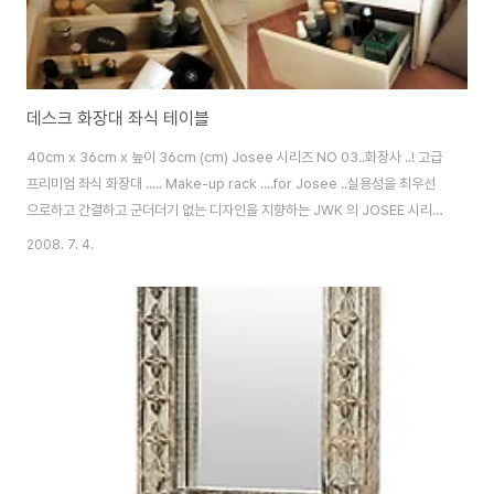
데스크 화장대 좌식 테이블
40cm x 36cm x 높이 36cm (cm) Josee 시리즈 NO 03..화장사 ..! 고급
프리미엄 좌식 화장대 ..... Make-up rack ....for Josee ..실용성을 최우선
으로하고 간결하고 군더더기 없는 디자인을 지향하는 JWK 의 JOSEE 시리즈
=>고급 프리미엄 좌식 화장대 [좌식형 가구] [가 구] - 메인퍼니쳐]회전 좌식의
2008. 7. 4.
자 [가 구] - 엑토]애니데스크(좌식형) AND-07 각도조절 -다목적테이블 [가
구] - 검색상품중 가장 상품평이 좋은 흔들의자 [가 구] - 고급 프리미엄 좌식
노트북 테이블! [침 실] - 브랜드 ] 목화나무숲[자연스럽고 밝으며 단순하고 실
용적인 디자인 브랜드] [침 실] - 침대가 없어도 멋진 침실 이야기 [인테리어/건
축] - 시선을 낮추고 감..