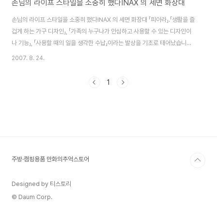
손님의 라이프 스타일을 소중히 했다INAX 의 세면 화장대
손님의 라이프 스타일을 소중히 했다INAX 의 세면 화장대 「피아라」.「생활을 즐
겁게 하는 가구 디자인」, 「가족의 누구나가 안심하고 사용할 수 있는 디자인이
나 기능」, 「사용할 때의 일을 생각한 수납」이라는 발상을 기초로 태어났습니다.
사진 세트 폭1,350mm 사진 세트 참고 가격 ￥516,000 (화장 대본체+ 밀
2007. 8. 24.
러：￥325,000 ) (주변 유닛：￥191,000 ) 상품 특징의 소개 사는 즐거움
퍼지는 가구 디자인 평소 생활에 맞추어 사용하고 있는 타올이나 세탁물, 세면
1
용구는 산란해 어수선함으로 하기 쉽상입니다.피아라는, 그러한 양·쓰기에 배
려해, 가구를 의식한 인테리어성이 높은 캐비넷 디자인을 베풀어, 라이프 스타
일이나 인테리어의 기호에 따라 선택해줍니다. B- 스타일 자세한 것은 이쪽 발
밑을..
주방·캠핑용품 만화의추억스토어
Designed by 티스토리
© Daum Corp.