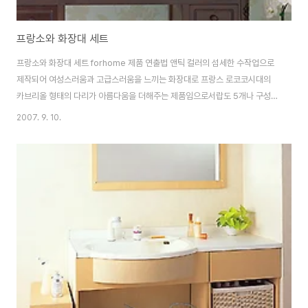
프랑소와 화장대 세트
프랑소와 화장대 세트 forhome 제품 연출법 앤틱 컬러의 섬세한 수작업으로
제작되어 여성스러움과 고급스러움을 느끼는 화장대로 프랑스 로코코시대의
카브리올 형태의 다리가 아름다움을 더해주는 제품임으로서랍도 5개나 구성
되어 있어 소품이나 화장품류등을 모두 수납할 수 있어 쓰임새가 좋기도 하지
2007. 9. 10.
요.. 조금 넉넉한 사이즈로 화장대 뿐 아니라 책상으로 겸용해도 좋을듯하네
요..^^ 제품 상세 정보 사이즈: 콘솔- 92cm(W)* 40cm(D)* 75cm(H), 거
울- 62cm(W) * 70cm(H) 원산지: 중국 OEM 소 재: 잣나무 구 성: 콘솔 +
거울 + 스툴 색 상: 월넛(쵸콜릿 색상)위 래커 도장 사진출처