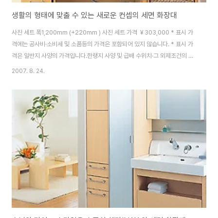
생활의 형태에 맞출 수 있는 새로운 컨셉의 세면 화장대
사진 세트 폭1,200mm (+220mm ) 사진 세트 가격 ￥303,000 * 표시 가
격에는 공사비·소비세 및 소품등의 가격은 포함되어 있지 않습니다. * 표시 가
격은 일반지 사양의 가격입니다.한랭지 사양 및 급배 수위치·그 외제조건의 변
경에 의해, 가격이 다른 일이 있습니다. 상품 특징의 소개 수납의 모양 여러 가
2007. 8. 24.
지.폭넓게 「선택할 수 있다」3 타입 오픈 타입 어레인지할 수 있는 오픈 타입 사
용할 정도로 실감하는, 오픈 타입만이 가능한 편리한 사용.통로의 방해가 없어
집니다. 오픈 타입이라면, 라이프 스타일에 맞추고, 자신답고 자유롭게 어레인
지할 수 있습니다. 등바구니를 사용해 가동하는 선반용 판자로 사용하기 쉽게
나답게 장식하고 싶다 등바구니는 통째로 빠는 일할 수 있는 청결 사양.옷감도
떼어내 씻을..