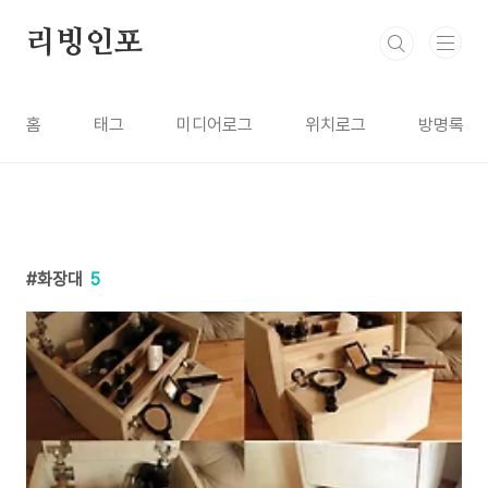
본문 바로가기
리빙인포
홈
태그
미디어로그
위치로그
방명록
화장대
5