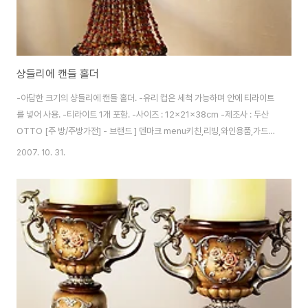
샹들리에 캔들 홀더
-아담한 크기의 샹들리에 캔들 홀더. -유리 컵은 세척 가능하며 안에 티라이트
를 넣어 사용. -티라이트 1개 포함. -사이즈 : 12x21x38cm -제조사 : 두산
OTTO [주 방/주방가전] - 브랜드 ] 덴마크 menu키친,리빙,와인용품,가드닝
아웃도어용품 [예쁜인테리어소품] - 클래식하고 고급스러운 대리석 느낌의 양
2007. 10. 31.
초 홀더 [예쁜인테리어소품] - 분위기 있는 연출에 제격. OTTO] 나무 모양 캔
들 홀더 [예쁜인테리어소품] - 프리저브드 플라워 [예쁜인테리어소품] - 가을
내음 인테리어소품 [예쁜인테리어소품] - 소품 하나로, 원 포인트 인테리어