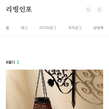
본문 바로가기
리빙인포
홈
태그
미디어로그
위치로그
방명록
홀더
2