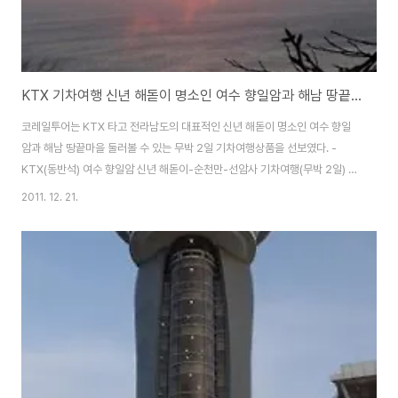
KTX 기차여행 신년 해돋이 명소인 여수 향일암과 해남 땅끝마을 둘러볼 수 있는 무박 2일 기차여행상품
코레일투어는 KTX 타고 전라남도의 대표적인 신년 해돋이 명소인 여수 향일
암과 해남 땅끝마을 둘러볼 수 있는 무박 2일 기차여행상품을 선보였다. -
KTX(동반석) 여수 향일암 신년 해돋이-순천만-선암사 기차여행(무박 2일) 용
산역을 저녁 9시 40분 출발하여 장성역에 도착, 연계버스를 타고 여수 돌산대
2011. 12. 21.
교를 지나 향일암으로 이동한다. 향일암 주차장 도착 후 차내에서 잠깐의 휴식
을 취하고 “해를 향한 암자” 향일암으로 걸어간다. 관음정에 올라 장엄하게 떠
오르는 신년 일출을 바라보며, 신년 소망을 빌어보자. 일출 관람 후 8,000년의
역사를 간직한 순천만자연생태공원으로 이동, 아름다운 습지에 갈대숲 길을 따
라 조성된 탐방로를 지나 용산전망대에 올라 순천만을 한 눈에 바라보면 아름
다운 전경에 감탄사가 절로 ..