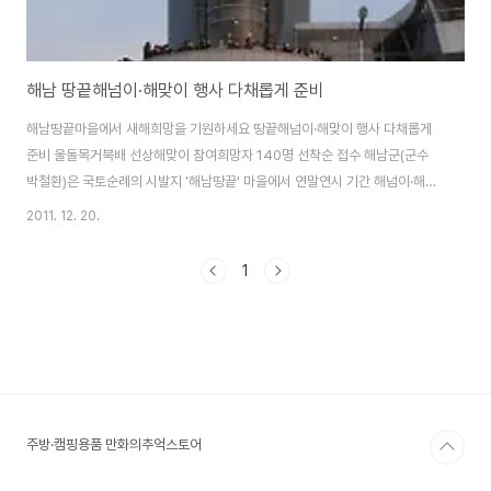
해남 땅끝해넘이·해맞이 행사 다채롭게 준비
해남땅끝마을에서 새해희망을 기원하세요 땅끝해넘이·해맞이 행사 다채롭게
준비 울돌목거북배 선상해맞이 참여희망자 140명 선착순 접수 해남군(군수
박철환)은 국토순례의 시발지 '해남땅끝' 마을에서 연말연시 기간 해넘이·해맞
이 행사를 다채롭게 준비하고 있다. 국토의 기운을 받아 소망을 기원하는 곳! 해
2011. 12. 20.
남 땅끝마을에서 오는 12월31일 오후 4시부터 길놀이 행사를 시작으로, 해넘
이제, 땅끝마을 송년음악회, 줄굿놀이, 우수영강강술래, 촛불의식, 달집태우기,
1
불꽃놀이, 새해인정나눔이벤트 등의 행사가 진행되며, 임진년 새해 아침 해맞
이 행사에는 신년일출 콘서트, 해맞이징치기, 신년축하메세지, 띠배띄우기, 울
돌목거북배 선상해맞이 행사 등이 다채로운 프로그램을 준비하여 해넘이·해맞
이 행사에 참여하는 관광객에게 뜻 깊은 ..
주방·캠핑용품 만화의추억스토어