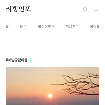
본문 바로가기
리빙인포
홈
태그
미디어로그
위치로그
방명록
해남땅끝마을
2