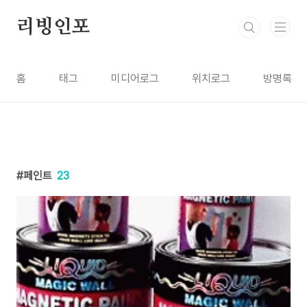
본문 바로가기
리빙인포
홈
태그
미디어로그
위치로그
방명록
페인트
23