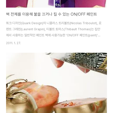
벽 전체를 이용해 불을 끄거나 킬 수 있는 ON/OFF 페인트
쿼크 디자인(Quark Design)의 니콜라스 트리볼트(Nicolas Triboulot), 로
렌트 그래핀(Laurent Grapin), 티볼트 토마스(Thibault Thomas)는 집안
에서 사용하는 일반적인 페인트 벽에 사용가능한 'ON/OFF 페인트(paint)'를
개발했다. ON/OFF 페인트는 겉으로 보기에는 평범해 보이지만 '전자기적 메
2011. 1. 27.
커니즘'과 결합하여 벽 전체를 하나의 터치 감응형 전등 스위치로 바꾼다. 따라
서 한밤중에 작은 스위치를 찾아 더듬거릴 필요 없이 벽 전체를 이용해 불을 끄
거나 킬 수 있다. 또는 하나의 띠 형태로 스위치를 만들어 방 어디에서나 손쉽게
사용할 수 있다. 사용자는 여기저기 전선을 연결해 스위치를 설치할 필요가 없
다. 앞서 언급한 '전자적 메커니즘'을 교묘히 숨겨 하..