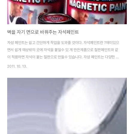
벽을 자기 면으로 바꿔주는 자석페인트
자성 페인트는 쉽고 간단하게 작업을 도와줄 것이다. 자석페인트란 ?재미있으
면서 쉽게 예상밖의 곳에 자석을 붙일수 있 게 만든제품으로 칠판페인트와 같
이 적용하면 자석이 붙는 칠판으로 만들수 있습니다. 자성 페인트는 다양한 크
기로 나오며 473ml 통 하나만 있으면 1.2제곱미터를 두 번씩 칠하고도 남는
2011. 10. 13.
다. 946ml 통은 2.4제곱미터를 두 번 칠할 수 있고 가장 큰 용량인 3.78리터
짜리 통은 9.4제곱미터를 두 번에 걸쳐 칠하는 대규모 프로젝트를 수행하기에
충분하다. 자성 페인트는 잠깐 동안 어떤 벽이라도 자성을 지닌 놀이 및 작업용
표면으로 바꿔준다. 따라서 가정이나 교실, 컨퍼런스 센터, 사무실에 시도하기
에 이상적이다. 이 페인트는 일반적인 에멀젼 페인트나 밑칠 페인트 형태로 칠
할 수 있고 일반 페..