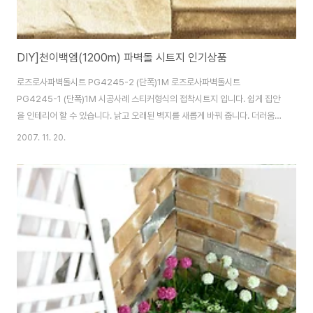
DIY]천이백엠(1200m) 파벽돌 시트지 인기상품
로즈로사파벽돌시트 PG4245-2 (단폭)1M 로즈로사파벽돌시트
PG4245-1 (단폭)1M 시공사례 스티커형식의 접착시트지 입니다. 쉽게 집안
을 인테리어 할 수 있습니다. 낡고 오래된 벽지를 새롭게 바꿔 줍니다. 더러움이
타도 물로 쉽게 닦아 낼수있어 청결하게 유지할수 있습니다. 변질되지 않고 오
2007. 11. 20.
래쓸수 있으며 실증난 부분을 시트지로 변화시킬 수 있고 누구나 쉽게 시공할
수 있는 제품입니다 ▣ 재 질 : PVC비닐소재 ▣ 브랜드 : 로즈로사
(Roserosa) ▣ 사이즈 : 60cm x 1M (가로x세로) 로즈로사파벽돌시트
PG4246-1 (단폭)1M 스티커형식의 접착시트지 입니다. ▣ 재 질 : PVC비닐
소재 ▣ 브랜드 : 로즈로사(Roserosa) ▣ 사이즈 : 60cm x 1M (가로x세로)
시공사례..