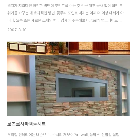
벽지가 지겹다면 허전한 벽면에 포인트를 주는 것은 큰 개조 공사 없이 집안 분
위기를 바꾸는 데 효과적인 방법. 꽃무늬 포인트 벽지는 이제 더 이상 대세가 아
니다. 요즘 뜨는 새로운 소재의 벽 마감재에 주목해보자. Item1 업그레이드, 인
테리어 필름지 what's new 흔히 벽지 대용으로 사용하는 인테리어 필름지는
2007. 8. 10.
가격이 저렴하고 접착식이라 시공이 간편해 주부들이 선호하는 인테리어 마감
재. 인테리어 필름지는 특수 가공해 다양한 무늬와 컬러를 입힌 것으로 얇은 시
트지보다 재질이 두껍고 튼튼한 것이 장점이다. 가격은 롤당 7000~2만원선.
‘필름지’ 하면 싱크대나 방 문짝에 허접하게 붙인 모습을 떠올리기 쉬운데, 최근
출시되는 신제품들에 눈을 돌려보자. 나무, 돌, 라탄, 메탈, 시멘트, 가죽 등 입
체 ..
로즈로사파벽돌시트
우리집 인테리어는 내손으로!! 주택의 개보수(Art wall, 등박스, 신발장,몰딩