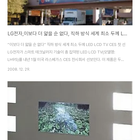
LG전자,이보다 더 얇을 순 없다, 직하 방식 세계 최소 두께 LED LCD TV CES 첫 선
“이보다 더 얇을 순 없다” 직하 방식 세계 최소 두께 LED LCD TV CES 첫 선
LG전자가 스마트 테크날러지 기술이 총 집약된 LED LCD TV(모델명:
LH95)를 내년 1월 미국 라스베가스 CES 전시회서 선보인다. 이 제품은 두께
24.8 mm로 TV 뒷면의 백라이트유닛에서 전면으로 빛을 쏘는 '직하(Direct)
2008. 12. 29.
' 방식 LED TV중 세계에서 가장 얇다. 트루모션 240헤르쯔 기술을 적용, 잔
상을 최소화했고 2백만 대 1의 세계 최고 명암비를 구현했다. 또, 시청장면 밝
기에 따라 LED램프밝기를 자동조절하는 『스마트 에너지 세이빙』기능으로 최
고 75%까지 절전이 가능하다. 이 제품은 'CES 2009'에서 디스플레이 부문
혁신상(innovation award)을 수상했다. 한편, LE..