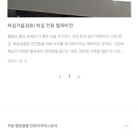
욕실거울겸용! 욕실 전용 텔레비전
물질의 풍요 속에서 더 좋은 것을 추구하는 것은 한이 없기 마련이다. 다만 한
곳, 욕실만큼은 편안함을 위해 사치를 포기해야 하는 예외적인 곳이다. 그런데
욕실의 따뜻한 물속에서 편안함을 즐기는 여유, 약간은 지루할 법한 이 시간을
좀 더 즐거운 시간으로 만들고자, 그리고 욕실을 한층 더 럭셔리하게 만들기 위
2007. 12. 4.
해 세우라(Seura)가 획기적인 TV를 개발했다. 샤프(Sharp)의 LCD가 가진
탁월한 성능과 안전성을 채택한 EDTV 인핸스드 시리즈(EDTV Enhanced
1
Series)는 15인치, 혹은 20인치 리퀴드 크리스털 디스플레이를 사용한 욕실
전용 텔레비전이다. 또한 세우라는 놀랍도록 다양한 디자인을 적용하였다. 고
객들의 특별한 취향을 반영해 모든 인핸스드 시리즈 모델에 포함한 스피커가
대표적인..
주방·캠핑용품 만화의추억스토어